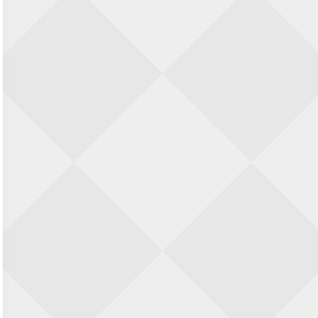
23 augustus 2026 · Utrecht
Open Eemlandtoernooi 2026
25 augustus 2026 · Bunschoten-Spakenburg
Nazomervierkampentoernooi 2026
28 augustus 2026 · Assen
KC Open
28 augustus 2026 · Haarlem
11e Goirles Weekend Kampioenschap
28 augustus 2026 · Goirle
Keisnel Schaaktoernooi
29 augustus 2026 · Amersfoort
Kroeg & Loper Leiden
30 augustus 2026 · Leiden
Open Schaakkampioenschap van
Arnhem
4 september 2026 · ARNHEM