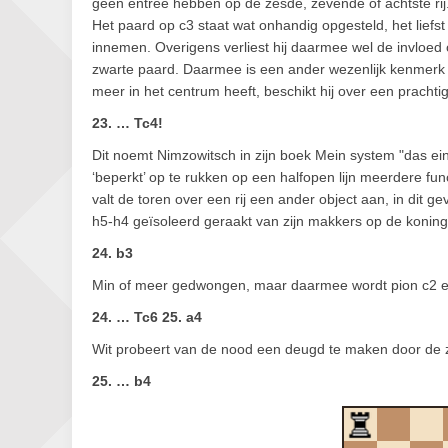
geen entree hebben op de zesde, zevende of achtste rij. 
Het paard op c3 staat wat onhandig opgesteld, het liefs
innemen. Overigens verliest hij daarmee wel de invloed
zwarte paard. Daarmee is een ander wezenlijk kenmerk in
meer in het centrum heeft, beschikt hij over een prachti
23. … Tc4!
Dit noemt Nimzowitsch in zijn boek Mein system "das ei
‘beperkt’ op te rukken op een halfopen lijn meerdere func
valt de toren over een rij een ander object aan, in dit g
h5-h4 geïsoleerd geraakt van zijn makkers op de konin
24. b3
Min of meer gedwongen, maar daarmee wordt pion c2 ee
24. … Tc6 25. a4
Wit probeert van de nood een deugd te maken door de z
25. … b4