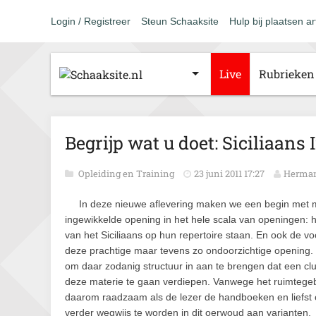
Login / Registreer
Steun Schaaksite
Hulp bij plaatsen ar
Live
Rubrieken
Begrijp wat u doet: Siciliaans 
Opleiding en Training
23 juni 2011 17:27
Herman
In deze nieuwe aflevering maken we een begin met m
ingewikkelde opening in het hele scala van openingen: h
van het Siciliaans op hun repertoire staan. En ook de 
deze prachtige maar tevens zo ondoorzichtige opening. 
om daar zodanig structuur in aan te brengen dat een clu
deze materie te gaan verdiepen. Vanwege het ruimtegebre
daarom raadzaam als de lezer de handboeken en liefs
verder wegwijs te worden in dit oerwoud aan varianten.