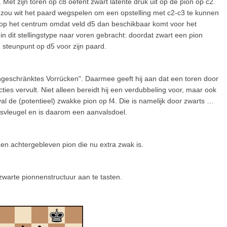
Met zijn toren op c8 oefent zwart latente druk uit op de pion op c2.
t zou wit het paard wegspelen om een opstelling met c2-c3 te kunnen
 op het centrum omdat veld d5 dan beschikbaar komt voor het
 dit stellingstype naar voren gebracht: doordat zwart een pion
g steunpunt op d5 voor zijn paard.
ngeschränktes Vorrücken". Daarmee geeft hij aan dat een toren door
ties vervult. Niet alleen bereidt hij een verdubbeling voor, maar ook
eval de (potentieel) zwakke pion op f4. Die is namelijk door zwarts …
gsvleugel en is daarom een aanvalsdoel.
n achtergebleven pion die nu extra zwak is.
warte pionnenstructuur aan te tasten.