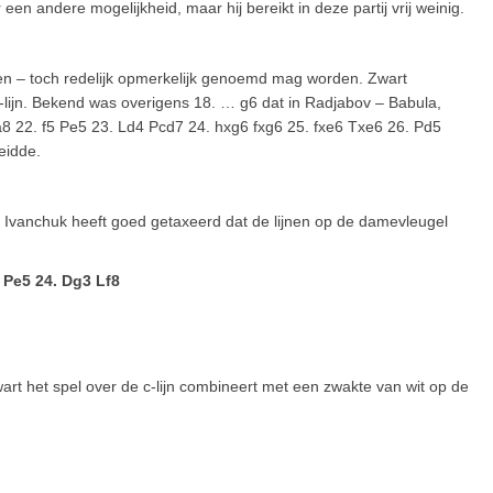
en andere mogelijkheid, maar hij bereikt in deze partij vrij weinig.
zien – toch redelijk opmerkelijk genoemd mag worden. Zwart
e a-lijn. Bekend was overigens 18. … g6 dat in Radjabov – Babula,
a8 22. f5 Pe5 23. Ld4 Pcd7 24. hxg6 fxg6 25. fxe6 Txe6 26. Pd5
eidde.
 Ivanchuk heeft goed getaxeerd dat de lijnen op de damevleugel
 Pe5 24. Dg3 Lf8
art het spel over de c-lijn combineert met een zwakte van wit op de