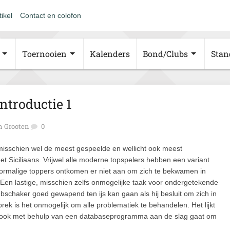
tikel
Contact en colofon
Toernooien
Kalenders
Bond/Clubs
Stan
Introductie 1
 Grooten
0
isschien wel de meest gespeelde en wellicht ook meest
et Siciliaans. Vrijwel alle moderne topspelers hebben een variant
voormalige toppers ontkomen er niet aan om zich te bekwamen in
Een lastige, misschien zelfs onmogelijke taak voor ondergetekende
bschaker goed gewapend ten ijs kan gaan als hij besluit om zich in
k is het onmogelijk om alle problematiek te behandelen. Het lijkt
t ook met behulp van een databaseprogramma aan de slag gaat om