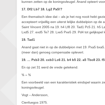
kunnen zetten op de koningsvleugel. Anand opteert voor e
17. Df2 Lb7 18. Lg2 Pa5!?
Een thematisch idee dat – als je het nog nooit hebt ge
accepteert vrijwillig een uiterst lelijke dubbelpion op d
Saint Vincent 2005 na 19. h4 Lf8 20. Tad1 Pc5 21. h5 L
Lxd5 27. exd5 Te7 28. Lxe5 Pxe5 29. Pd4 tot gelijkspel l
19. Tad1
Anand gaat niet in op de dubbelpion met 19. Pxa5 bxa5.
(meer dan) genoeg compensatie oplevert.
19. … Pxb3 20. cxb3 Lc6 21. b4 b5 22. a5 Tbc8 23. f5
En op zet 31 werd de vrede getekend.
½ – ½
Een voorbeeld van een karakteristiek eindspel waarin zw
koningsvleugel.
Vogt – Andersson,
Cienfuegos 1975.