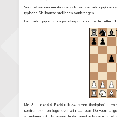
Voordat we een eerste overzicht van de belangrijkste s
typische Siciliaanse stellingen aanbrengen.
Een belangrijke uitgangsstelling ontstaat na de zetten:
1
Met
3. … cxd4 4. Pxd4
ruilt zwart een ‘flankpion’ tege
centrumpionnen tegenover wit maar één. De voormalige D
schertsend uit. Hij beweerde dat zwart in hogere zin al 