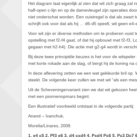
Het diagram laat eigenlijk al zien dat wit zich graag zal
half-open c-lijn en op de damevleugel zijn operaties do
niet onderschat worden. Een vuistregel is dat als zwart t
schrijft ook voor dat als hij … d6-d5 speelt, wit geen 
Voor wit zijn er diverse methoden om te proberen vuist 
opstelling met f2-f4 gaat, of dat hij opbouwt met f2-f3,
gegaan met h2-h4). Die actie met g2-g4 wordt in versc
Bij deze twee principiële keuzes is het voor de witspeler
met korte rokade aan de slag, of bergt hij de koning n
In deze aflevering zetten we een wat gekleurde bril op. 
steekt. De volgende keer zullen we met wit “als een mes
Uit de Scheveningervariant zien we dat wit gekozen heef
met een pionnenopmars begint.
Een illustratief voorbeeld ontstaat in de volgende partij:
Anand – Ivanchuk,
Morelia/Linares, 2008.
1. e4 c5 2. Pf3 e6 3. d4 cxd4 4. Pxd4 Pc6 5. Pc3 Dc7 6