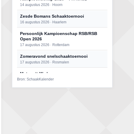
14 augustus 2026 · Hoorn
Zesde Bomans Schaaktoernooi
16 augustus 2026 · Haarlem
Persoonlijk Kampioenschap RSB/RSB
Open 2026
17 augustus 2026 · Rotterdam
Zomeravond snelschaaktoernooi
17 augustus 2026 · Rosmalen
Mat op ‘t Wad
Bron: SchaakKalender
22 augustus 2026 · Den Burg, Texel
Open 6e Senioren-50+ Zomer-
rapidschaaktoernooi
22 augustus 2026 · Udenhout, Gemeente Tilburg
Simultaan The Butcher
22 augustus 2026 · Utrecht
2e Utrechts kroegloperstoernooi