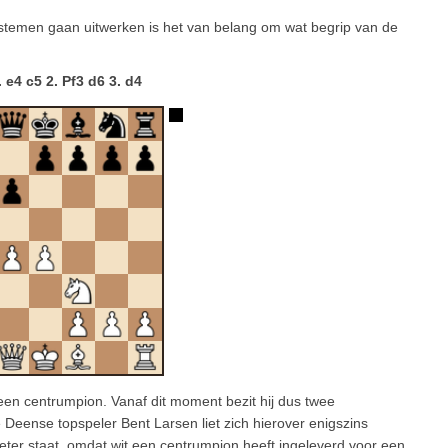
ystemen gaan uitwerken is het van belang om wat begrip van de
. e4 c5 2. Pf3 d6 3. d4
n een centrumpion. Vanaf dit moment bezit hij dus twee
eense topspeler Bent Larsen liet zich hierover enigszins
beter staat, omdat wit een centrumpion heeft ingeleverd voor een