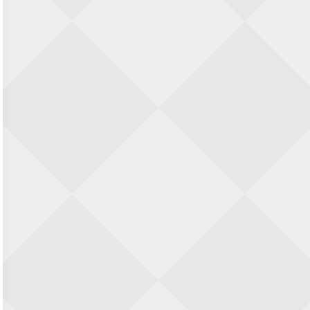
SIOK Rapid Schaaktoernooi
5 september 2026 · Oosterhout
Jan Schut Rapidtoernooi
5 september 2026 · Groningen
Kroeglopertoernooi Putten
5 september 2026 · Putten