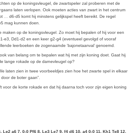
 richten op de koningsvleugel, de zwartspeler zal proberen met de
orgaans laten verlopen. Ook moeten acties van zwart in het centrum
ot … d6-d5 komt hij minstens gelijkspel heeft bereikt. De regel
e4-e5 mag kunnen doen.
te maken op de koningsvleugel. Zo moet hij bepalen of hij voor een
 Lc1-e3, Dd1-d2 en een keer g2-g4 (eventueel gevolgd of vooraf
hillende leerboeken de zogenaamde ‘bajonetaanval’ genoemd.
 ook van belang om te bepalen wat hij met zijn koning doet. Gaat hij
a de lange rokade op de damevleugel op?
We laten zien in twee voorbeeldjes zien hoe het zwarte spel in elkaar
 door de boter gaan”.
t voor de korte rokade en dat hij daarna toch voor zijn eigen koning
. Le2 a6 7. 0-0 Pf6 8. Le3 Le7 9. f4 d6 10. a4 0-0 11. Kh1 Te8 12.