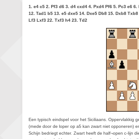
1. e4 c5 2. Pf3 d6 3. d4 cxd4 4. Pxd4 Pf6 5. Pc3 e6 6
12. Tad1 b5 13. e5 dxe5 14. Dxe5 Db8 15. Dxb8 Txb8 1
Lf3 Lxf3 22. Txf3 h4 23. Td2
Een typisch eindspel voor het Siciliaans. Oppervlakkig gezi
(mede door de loper op a5 kan zwart niet opponeren) e
Schijn bedriegt echter. Zwart heeft de half¬open c-lijn d