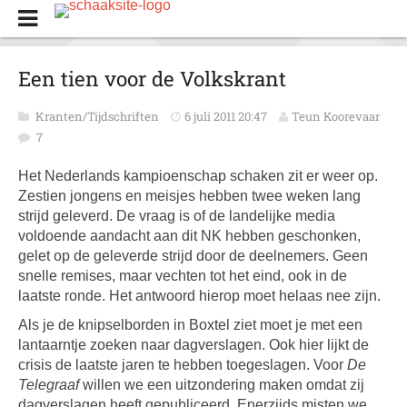
Een tien voor de Volkskrant
Kranten/Tijdschriften
6 juli 2011 20:47
Teun Koorevaar
7
Het Nederlands kampioenschap schaken zit er weer op.
Zestien jongens en meisjes hebben twee weken lang
strijd geleverd. De vraag is of de landelijke media
voldoende aandacht aan dit NK hebben geschonken,
gelet op de geleverde strijd door de deelnemers. Geen
snelle remises, maar vechten tot het eind, ook in de
laatste ronde. Het antwoord hierop moet helaas nee zijn.
Als je de knipselborden in Boxtel ziet moet je met een
lantaarntje zoeken naar dagverslagen. Ook hier lijkt de
crisis de laatste jaren te hebben toegeslagen. Voor
De
Telegraaf
willen we een uitzondering maken omdat zij
dagverslagen heeft gepubliceerd. Enerzijds misten we