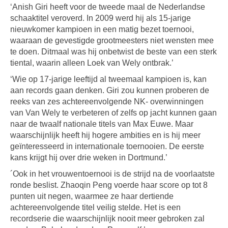
‘Anish Giri heeft voor de tweede maal de Nederlandse
schaaktitel veroverd. In 2009 werd hij als 15-jarige
nieuwkomer kampioen in een matig bezet toernooi,
waaraan de gevestigde grootmeesters niet wensten mee
te doen. Ditmaal was hij onbetwist de beste van een sterk
tiental, waarin alleen Loek van Wely ontbrak.’
‘Wie op 17-jarige leeftijd al tweemaal kampioen is, kan
aan records gaan denken. Giri zou kunnen proberen de
reeks van zes achtereenvolgende NK- overwinningen
van Van Wely te verbeteren of zelfs op jacht kunnen gaan
naar de twaalf nationale titels van Max Euwe. Maar
waarschijnlijk heeft hij hogere ambities en is hij meer
geïnteresseerd in internationale toernooien. De eerste
kans krijgt hij over drie weken in Dortmund.’
´Ook in het vrouwentoernooi is de strijd na de voorlaatste
ronde beslist. Zhaoqin Peng voerde haar score op tot 8
punten uit negen, waarmee ze haar dertiende
achtereenvolgende titel veilig stelde. Het is een
recordserie die waarschijnlijk nooit meer gebroken zal