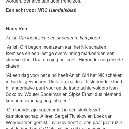
worden. Behalve dan door Peng zelf.’
Een acht voor
NRC Handelsbla
d
Hans Ree
Anish Giri toont zich een superieure kampioen
‘Anish Giri begon moeizaam aan het NK schaken.
Remises en een lastige overwinning markeerden een
stroeve start. Daarna ging het snel.’ Hieronder nog enkele
citaten.
‘Al een dag voor het eind heeft Anish Giri het NK schaken
in Boxtel gewonnen. Gisteren, na de achtste ronde, stond
hij anderhalve punt voor op de trage achtervolgers Ivan
Sokolov, Wouter Spoelman en Sipke Ernst, dus niemand
kon hem vandaag nog inhalen.’
‘Giri toonde zijn superioriteit in een sterk bezet
kampioenschap. Alleen Sergei Tiviakov en Loek van
Wely werden gemist. Tiviakov heeft al een paar jaar ruzie
met de bond en Va Wely wil zich dit jaar weinig in