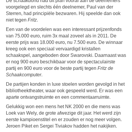
De schaakbond had dit plan vooraf aan de deelnemers
voorgelegd en slechts één deelnemer, Paul van der
Sterren, had principiële bezwaren. Hij speelde dan ook
niet tegen
Fritz
.
Een van de voordelen was een interessant prijzenfonds
van 75.000 euro, ruim 3x maal zoveel als in 2011. De
eerste prijs was 18.000 euro, nu 7.500 euro. De winnaar
kreeg ook een speciaal vervaardigd kristallen
schaakspel, aangeboden door Swarovski. Daarnaast was
er nog 900 euro beschikbaar voor de spectaculairste
partij en 900 euro voor de beste partij tegen
Fritz de
Schaakcomputer
.
De partijen konden in luxe stoelen worden gevolgd in het
bibliotheektheater, waar ook gespeeld werd. Er was een
aparte ontvangstruimte en een commentaarruimte.
Gelukkig won een mens het NK 2000 en die mens was
Loek van Wely, de grote afwezige dit jaar. Het werd zijn
eerste kampioenstitel en er zouden er nog meer volgen.
Jeroen Piket en Sergei Tiviakov hadden het nakijken.