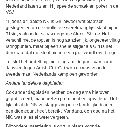
Nederland laten zien. Hij speelde schaak en poker in de
VS.’
‘Tijdens dit laatste NK is Giri alweer wat plaatsen
gestegen en op de onofficiële wereldranglijst staat hij nu
31ste, vlak onder schaaklegende Alexei Shirov. Het
verschil met de toptien is nog aanzienlijk, ongeveer vijftig
ratingpunten, maar bij een snelle stijger als Giri is het
denkbaar dat die kloof binnen een jaar wordt overbrugd.’
Tot slot behandelt hij, met diagram, de partij van Ruud
Janssen tegen Anish Giri. Giri won en was voor de
tweede maal Nederlands kampioen geworden.
Andere landelijke dagbladen
Ook ander dagbladen hebben de dag erna hierover
gepubliceerd, maar niet zo prominent en opvallend. Het
lijkt alsof de NK-verslaggeving in de landelijke bladen
een dieptepunt heeft bereikt. Vandaag, een dag na het
NK, was alles al weer vergeten.
Bijzondere waardering is op zijn plaats voor de