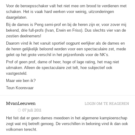
Voor de beroepsschaker valt het niet mee om brood te verdienen met
schaken. Het is vaak hard werken voor weinig, uitzonderingen
daargelaten.
Bij de dames is Peng semi-prof en bij de heren zijn er, voor zover mij
bekend, drie full-profs (Ivan, Erwin en Friso). Dus slechts vier van de
zestien deelnemers!
Daarom vind ik het vanuit sportief oogpunt eerlijker als de dames en
de heren gelijkelijk beloond worden voor een spectaculaire zet, mede
gelet op het grote verschil in het prijzenfonds voor de NK’s.
Prof of geen prof, dame of heer, hoge of lage rating, het mag niet
uitmaken. Alleen de spectaculaire zet telt, hoe subjectief ook
vastgesteld.
Maar wie ben ik?
Teun Koorevaar
MvanLeeuwen
LOGIN OM TE REAGEREN
07 juli 2011
Het feit dat er geen dames meedoen in het algemene kampioenschap
zegt wat mij betreft genoeg. De verschillen in beloning vind ik dan ook
volkomen terecht.