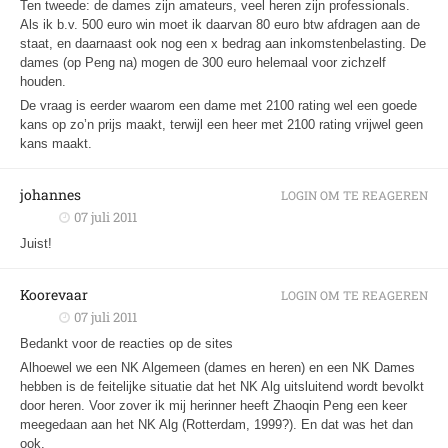
Ten tweede: de dames zijn amateurs, veel heren zijn professionals.
Als ik b.v. 500 euro win moet ik daarvan 80 euro btw afdragen aan de
staat, en daarnaast ook nog een x bedrag aan inkomstenbelasting. De
dames (op Peng na) mogen de 300 euro helemaal voor zichzelf
houden.
De vraag is eerder waarom een dame met 2100 rating wel een goede
kans op zo’n prijs maakt, terwijl een heer met 2100 rating vrijwel geen
kans maakt.
johannes
LOGIN OM TE REAGEREN
07 juli 2011
Juist!
Koorevaar
LOGIN OM TE REAGEREN
07 juli 2011
Bedankt voor de reacties op de sites
Alhoewel we een NK Algemeen (dames en heren) en een NK Dames
hebben is de feitelijke situatie dat het NK Alg uitsluitend wordt bevolkt
door heren. Voor zover ik mij herinner heeft Zhaoqin Peng een keer
meegedaan aan het NK Alg (Rotterdam, 1999?). En dat was het dan
ook.