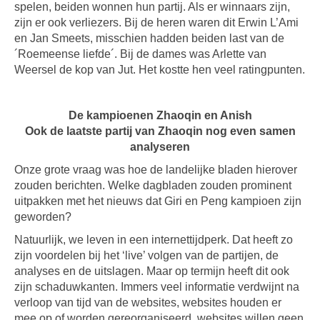
spelen, beiden wonnen hun partij. Als er winnaars zijn,
zijn er ook verliezers. Bij de heren waren dit Erwin L’Ami
en Jan Smeets, misschien hadden beiden last van de
´Roemeense liefde´. Bij de dames was Arlette van
Weersel de kop van Jut. Het kostte hen veel ratingpunten.
De kampioenen Zhaoqin en Anish
Ook de laatste partij van Zhaoqin nog even samen
analyseren
Onze grote vraag was hoe de landelijke bladen hierover
zouden berichten. Welke dagbladen zouden prominent
uitpakken met het nieuws dat Giri en Peng kampioen zijn
geworden?
Natuurlijk, we leven in een internettijdperk. Dat heeft zo
zijn voordelen bij het ‘live’ volgen van de partijen, de
analyses en de uitslagen. Maar op termijn heeft dit ook
zijn schaduwkanten. Immers veel informatie verdwijnt na
verloop van tijd van de websites, websites houden er
mee op of worden gereorganiseerd, websites willen geen