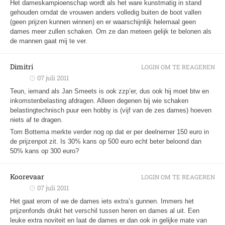
Het dameskampioenschap wordt als het ware kunstmatig in stand
gehouden omdat de vrouwen anders volledig buiten de boot vallen
(geen prijzen kunnen winnen) en er waarschijnlijk helemaal geen
dames meer zullen schaken. Om ze dan meteen gelijk te belonen als
de mannen gaat mij te ver.
Dimitri
LOGIN OM TE REAGEREN
07 juli 2011
Teun, iemand als Jan Smeets is ook zzp’er, dus ook hij moet btw en
inkomstenbelasting afdragen. Alleen degenen bij wie schaken
belastingtechnisch puur een hobby is (vijf van de zes dames) hoeven
niets af te dragen.
Tom Bottema merkte verder nog op dat er per deelnemer 150 euro in
de prijzenpot zit. Is 30% kans op 500 euro echt beter beloond dan
50% kans op 300 euro?
Koorevaar
LOGIN OM TE REAGEREN
07 juli 2011
Het gaat erom of we de dames iets extra’s gunnen. Immers het
prijzenfonds drukt het verschil tussen heren en dames al uit. Een
leuke extra noviteit en laat de dames er dan ook in gelijke mate van