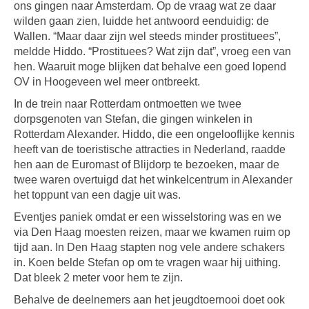
ons gingen naar Amsterdam. Op de vraag wat ze daar
wilden gaan zien, luidde het antwoord eenduidig: de
Wallen. “Maar daar zijn wel steeds minder prostituees”,
meldde Hiddo. “Prostituees? Wat zijn dat”, vroeg een van
hen. Waaruit moge blijken dat behalve een goed lopend
OV in Hoogeveen wel meer ontbreekt.
In de trein naar Rotterdam ontmoetten we twee
dorpsgenoten van Stefan, die gingen winkelen in
Rotterdam Alexander. Hiddo, die een ongelooflijke kennis
heeft van de toeristische attracties in Nederland, raadde
hen aan de Euromast of Blijdorp te bezoeken, maar de
twee waren overtuigd dat het winkelcentrum in Alexander
het toppunt van een dagje uit was.
Eventjes paniek omdat er een wisselstoring was en we
via Den Haag moesten reizen, maar we kwamen ruim op
tijd aan. In Den Haag stapten nog vele andere schakers
in. Koen belde Stefan op om te vragen waar hij uithing.
Dat bleek 2 meter voor hem te zijn.
Behalve de deelnemers aan het jeugdtoernooi doet ook