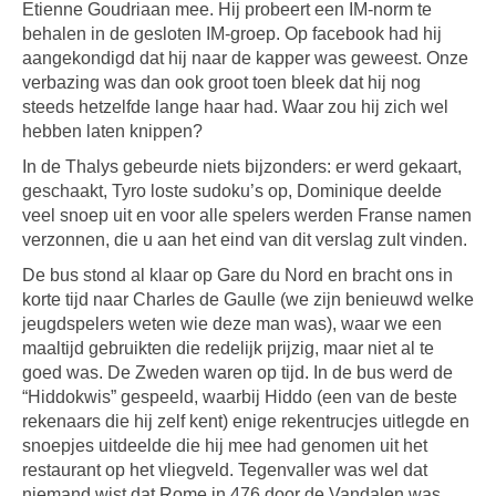
Etienne Goudriaan mee. Hij probeert een IM-norm te
behalen in de gesloten IM-groep. Op facebook had hij
aangekondigd dat hij naar de kapper was geweest. Onze
verbazing was dan ook groot toen bleek dat hij nog
steeds hetzelfde lange haar had. Waar zou hij zich wel
hebben laten knippen?
In de Thalys gebeurde niets bijzonders: er werd gekaart,
geschaakt, Tyro loste sudoku’s op, Dominique deelde
veel snoep uit en voor alle spelers werden Franse namen
verzonnen, die u aan het eind van dit verslag zult vinden.
De bus stond al klaar op Gare du Nord en bracht ons in
korte tijd naar Charles de Gaulle (we zijn benieuwd welke
jeugdspelers weten wie deze man was), waar we een
maaltijd gebruikten die redelijk prijzig, maar niet al te
goed was. De Zweden waren op tijd. In de bus werd de
“Hiddokwis” gespeeld, waarbij Hiddo (een van de beste
rekenaars die hij zelf kent) enige rekentrucjes uitlegde en
snoepjes uitdeelde die hij mee had genomen uit het
restaurant op het vliegveld. Tegenvaller was wel dat
niemand wist dat Rome in 476 door de Vandalen was