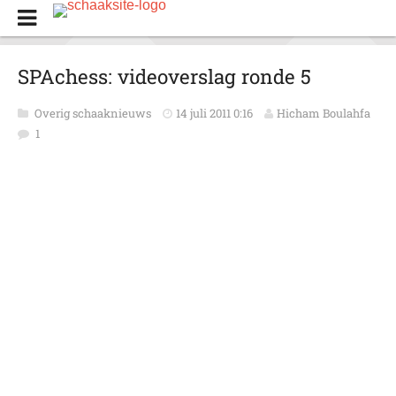
SPAchess: videoverslag ronde 5
Overig schaaknieuws
14 juli 2011 0:16
Hicham Boulahfa
1