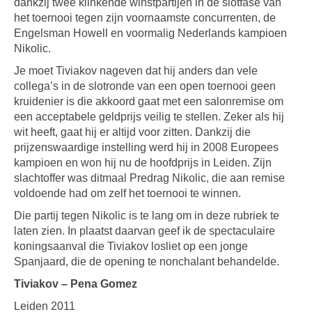
dankzij twee klinkende winstpartijen in de slotfase van
het toernooi tegen zijn voornaamste concurrenten, de
Engelsman Howell en voormalig Nederlands kampioen
Nikolic.
Je moet Tiviakov nageven dat hij anders dan vele
collega’s in de slotronde van een open toernooi geen
kruidenier is die akkoord gaat met een salonremise om
een acceptabele geldprijs veilig te stellen. Zeker als hij
wit heeft, gaat hij er altijd voor zitten. Dankzij die
prijzenswaardige instelling werd hij in 2008 Europees
kampioen en won hij nu de hoofdprijs in Leiden. Zijn
slachtoffer was ditmaal Predrag Nikolic, die aan remise
voldoende had om zelf het toernooi te winnen.
Die partij tegen Nikolic is te lang om in deze rubriek te
laten zien. In plaatst daarvan geef ik de spectaculaire
koningsaanval die Tiviakov losliet op een jonge
Spanjaard, die de opening te nonchalant behandelde.
Tiviakov – Pena Gomez
Leiden 2011