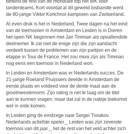
betwist de rest van de mondiale top het WK voor
landenteams. Kort voordat al dit geweld losbarstte werd
de 80-jarige Viktor Kortchnoi kampioen van Zwitserland.
Al even druk is het in Nederland. Twee dagen na het eind
van de toernooien in Amsterdam en Leiden is in Dieren
het open NK begonnen met Jan Timman als opvallendste
deelnemer. Ik zal niet de enige zijn die zijn aandacht
verdeelt tussen de problemen van zijn partijen en de
etappe in Tour de France. Het zou mooi zijn als Timman
nog eens een toernooi in Nederland won.
In Leiden en Amsterdam was er Nederlands succes. De
21-jarige Roeland Pruijssers deelde in Amsterdam de
eerste plaats en voldeed voor de derde maal aan de
grootmeesternorm. Zijn rating is net te laag om de titel
aan te kunnen vragen, maar dat zal in de nabije toekomst
wel in orde komen.
In Leiden ging de eindzege naar Sergei Tiviakov.
Nederlands actiefste speler _ Leiden was zijn zevende
toernooi van dit jaar _ liet de rest van het veld achter zich