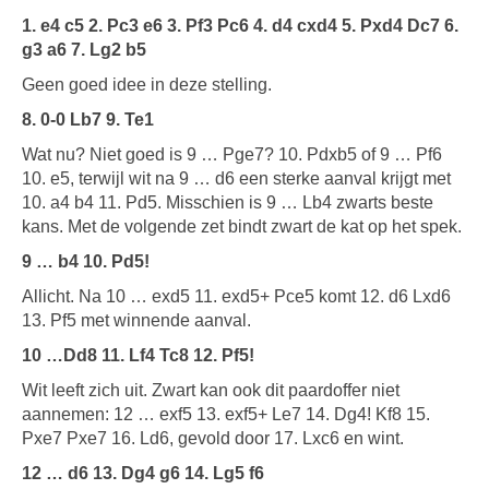
1. e4 c5 2. Pc3 e6 3. Pf3 Pc6 4. d4 cxd4 5. Pxd4 Dc7 6.
g3 a6 7. Lg2 b5
Geen goed idee in deze stelling.
8. 0-0 Lb7 9. Te1
Wat nu? Niet goed is 9 … Pge7? 10. Pdxb5 of 9 … Pf6
10. e5, terwijl wit na 9 … d6 een sterke aanval krijgt met
10. a4 b4 11. Pd5. Misschien is 9 … Lb4 zwarts beste
kans. Met de volgende zet bindt zwart de kat op het spek.
9 … b4 10. Pd5!
Allicht. Na 10 … exd5 11. exd5+ Pce5 komt 12. d6 Lxd6
13. Pf5 met winnende aanval.
10 …Dd8 11. Lf4 Tc8 12. Pf5!
Wit leeft zich uit. Zwart kan ook dit paardoffer niet
aannemen: 12 … exf5 13. exf5+ Le7 14. Dg4! Kf8 15.
Pxe7 Pxe7 16. Ld6, gevold door 17. Lxc6 en wint.
12 … d6 13. Dg4 g6 14. Lg5 f6