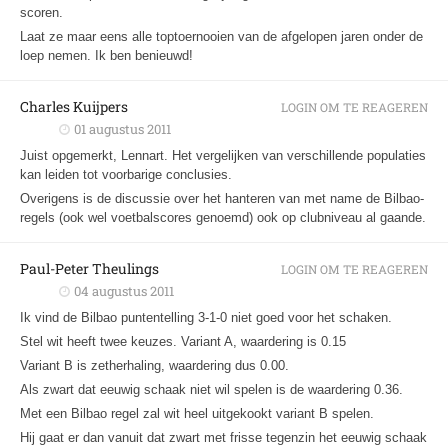
scoren.
Laat ze maar eens alle toptoernooien van de afgelopen jaren onder de
loep nemen. Ik ben benieuwd!
Charles Kuijpers
LOGIN OM TE REAGEREN
01 augustus 2011
Juist opgemerkt, Lennart. Het vergelijken van verschillende populaties
kan leiden tot voorbarige conclusies.
Overigens is de discussie over het hanteren van met name de Bilbao-
regels (ook wel voetbalscores genoemd) ook op clubniveau al gaande.
Paul-Peter Theulings
LOGIN OM TE REAGEREN
04 augustus 2011
Ik vind de Bilbao puntentelling 3-1-0 niet goed voor het schaken.
Stel wit heeft twee keuzes. Variant A, waardering is 0.15
Variant B is zetherhaling, waardering dus 0.00.
Als zwart dat eeuwig schaak niet wil spelen is de waardering 0.36.
Met een Bilbao regel zal wit heel uitgekookt variant B spelen.
Hij gaat er dan vanuit dat zwart met frisse tegenzin het eeuwig schaak