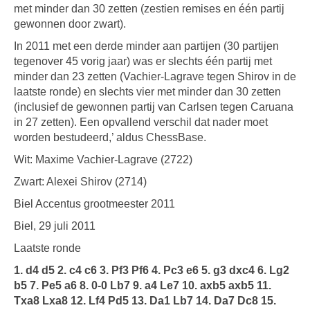
met minder dan 30 zetten (zestien remises en één partij
gewonnen door zwart).
In 2011 met een derde minder aan partijen (30 partijen
tegenover 45 vorig jaar) was er slechts één partij met
minder dan 23 zetten (Vachier-Lagrave tegen Shirov in de
laatste ronde) en slechts vier met minder dan 30 zetten
(inclusief de gewonnen partij van Carlsen tegen Caruana
in 27 zetten). Een opvallend verschil dat nader moet
worden bestudeerd,’ aldus ChessBase.
Wit: Maxime Vachier-Lagrave (2722)
Zwart: Alexei Shirov (2714)
Biel Accentus grootmeester 2011
Biel, 29 juli 2011
Laatste ronde
1. d4 d5 2. c4 c6 3. Pf3 Pf6 4. Pc3 e6 5. g3 dxc4 6. Lg2
b5 7. Pe5 a6 8. 0-0 Lb7 9. a4 Le7 10. axb5 axb5 11.
Txa8 Lxa8 12. Lf4 Pd5 13. Da1 Lb7 14. Da7 Dc8 15.