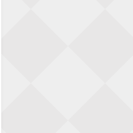
SIOK Rapid Schaaktoernooi
5 september 2026 · Oosterhout
Jan Schut Rapidtoernooi
5 september 2026 · Groningen
Kroeglopertoernooi Putten
5 september 2026 · Putten