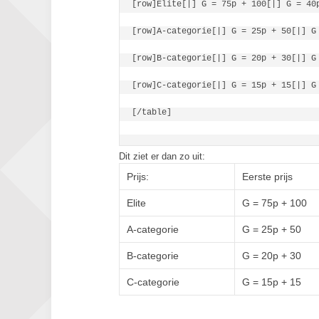
[row]Elite[|] G = 75p + 100[|] G = 40p
[row]A-categorie[|] G = 25p + 50[|] G 
[row]B-categorie[|] G = 20p + 30[|] G 
[row]C-categorie[|] G = 15p + 15[|] G 
[/table]

Dit ziet er dan zo uit:
Prijs:
Eerste prijs
Elite
G = 75p + 100
A-categorie
G = 25p + 50
B-categorie
G = 20p + 30
C-categorie
G = 15p + 15