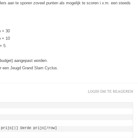
ers aan te sporen zoveel punten als mogelijk te scoren i.v.m. een steeds
p + 30
p + 10
+ 5
 budget) aangepast worden.
oor een Jeugd Grand Slam Cyclus.
LOGIN OM TE REAGEREN
prijs[|] Derde prijs[/row]
