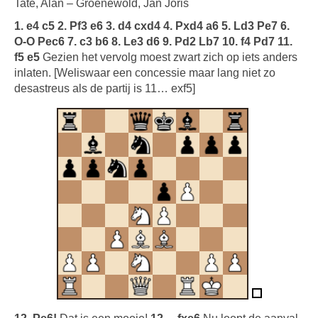
Tate, Alan – Groenewold, Jan Joris
1. e4 c5 2. Pf3 e6 3. d4 cxd4 4. Pxd4 a6 5. Ld3 Pe7 6.
O-O Pec6 7. c3 b6 8. Le3 d6 9. Pd2 Lb7 10. f4 Pd7 11.
f5 e5
Gezien het vervolg moest zwart zich op iets anders
inlaten. [Weliswaar een concessie maar lang niet zo
desastreus als de partij is 11… exf5]