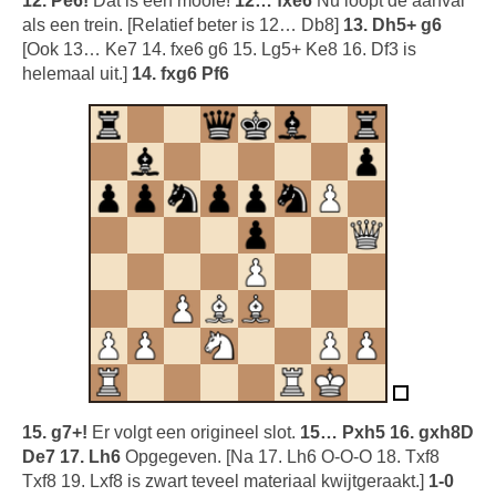
12. Pe6!
Dat is een mooie!
12… fxe6
Nu loopt de aanval
als een trein. [Relatief beter is 12… Db8]
13. Dh5+ g6
[Ook 13… Ke7 14. fxe6 g6 15. Lg5+ Ke8 16. Df3 is
helemaal uit.]
14. fxg6 Pf6
15. g7+!
Er volgt een origineel slot.
15… Pxh5 16. gxh8D
De7 17. Lh6
Opgegeven. [Na 17. Lh6 O-O-O 18. Txf8
Txf8 19. Lxf8 is zwart teveel materiaal kwijtgeraakt.]
1-0