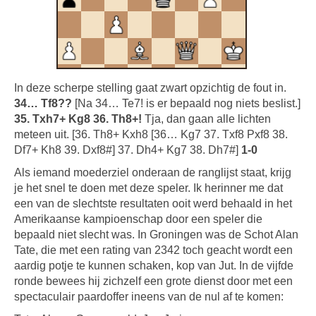
In deze scherpe stelling gaat zwart opzichtig de fout in.
34… Tf8??
[Na 34… Te7! is er bepaald nog niets beslist.]
35. Txh7+ Kg8 36. Th8+!
Tja, dan gaan alle lichten
meteen uit. [36. Th8+ Kxh8 [36… Kg7 37. Txf8 Pxf8 38.
Df7+ Kh8 39. Dxf8#] 37. Dh4+ Kg7 38. Dh7#]
1-0
Als iemand moederziel onderaan de ranglijst staat, krijg
je het snel te doen met deze speler. Ik herinner me dat
een van de slechtste resultaten ooit werd behaald in het
Amerikaanse kampioenschap door een speler die
bepaald niet slecht was. In Groningen was de Schot Alan
Tate, die met een rating van 2342 toch geacht wordt een
aardig potje te kunnen schaken, kop van Jut. In de vijfde
ronde bewees hij zichzelf een grote dienst door met een
spectaculair paardoffer ineens van de nul af te komen: