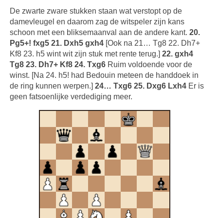
De zwarte zware stukken staan wat verstopt op de
damevleugel en daarom zag de witspeler zijn kans
schoon met een bliksemaanval aan de andere kant.
20.
Pg5+! fxg5 21. Dxh5 gxh4
[Ook na 21… Tg8 22. Dh7+
Kf8 23. h5 wint wit zijn stuk met rente terug.]
22. gxh4
Tg8 23. Dh7+ Kf8 24. Txg6
Ruim voldoende voor de
winst. [Na 24. h5! had Bedouin meteen de handdoek in
de ring kunnen werpen.]
24… Txg6 25. Dxg6 Lxh4
Er is
geen fatsoenlijke verdediging meer.