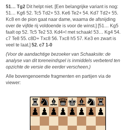
51… Tg2
Dit helpt niet. [Een belangrijke variant is nog:
51… Kg6 52. Tc5 Td2+ 53. Ke6 Te2+ 54. Kd7 Td2+ 55.
Kc8 en de pion gaat naar dame, waarna de afsnijding
over de vijfde rij voldoende is voor de winst.] [51… Kg5
faalt op 52. Tc5 Te2 53. Kd4+! met schaak! 53… Kg4 54.
c7 Te8 55. c8D+ Txc8 56. Txc8 h5 57. Ke3 en zwart is
veel te laat.]
52. c7 1-0
(Voor de aandachtige bezoeker van Schaaksite: de
analyse van dit toreneindspel is inmiddels verbeterd ten
opzichte de versie die eerder verscheen.)
Alle bovengenoemde fragmenten en partijen via de
viewer: