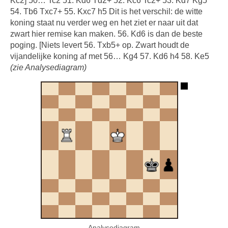
Kc2] 50… Tc2 51. Kd6 Td2+ 52. Kc6 Tc2+ 53. Kd7 Kg5
54. Tb6 Txc7+ 55. Kxc7 h5 Dit is het verschil: de witte
koning staat nu verder weg en het ziet er naar uit dat
zwart hier remise kan maken. 56. Kd6 is dan de beste
poging. [Niets levert 56. Txb5+ op. Zwart houdt de
vijandelijke koning af met 56… Kg4 57. Kd6 h4 58. Ke5
(zie Analysediagram)
Analysediagram