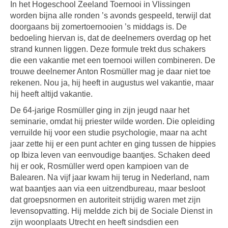
In het Hogeschool Zeeland Toernooi in Vlissingen
worden bijna alle ronden ’s avonds gespeeld, terwijl dat
doorgaans bij zomertoernooien ’s middags is. De
bedoeling hiervan is, dat de deelnemers overdag op het
strand kunnen liggen. Deze formule trekt dus schakers
die een vakantie met een toernooi willen combineren. De
trouwe deelnemer Anton Rosmüller mag je daar niet toe
rekenen. Nou ja, hij heeft in augustus wel vakantie, maar
hij heeft altijd vakantie.
De 64-jarige Rosmüller ging in zijn jeugd naar het
seminarie, omdat hij priester wilde worden. Die opleiding
verruilde hij voor een studie psychologie, maar na acht
jaar zette hij er een punt achter en ging tussen de hippies
op Ibiza leven van eenvoudige baantjes. Schaken deed
hij er ook, Rosmüller werd open kampioen van de
Balearen. Na vijf jaar kwam hij terug in Nederland, nam
wat baantjes aan via een uitzendbureau, maar besloot
dat groepsnormen en autoriteit strijdig waren met zijn
levensopvatting. Hij meldde zich bij de Sociale Dienst in
zijn woonplaats Utrecht en heeft sindsdien een