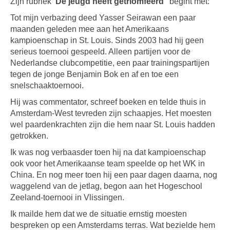
Zijn rubriek
‘De jeugd heeft getriomfeerd ’
begint met:
Tot mijn verbazing deed Yasser Seirawan een paar
maanden geleden mee aan het Amerikaans
kampioenschap in St. Louis. Sinds 2003 had hij geen
serieus toernooi gespeeld. Alleen partijen voor de
Nederlandse clubcompetitie, een paar trainingspartijen
tegen de jonge Benjamin Bok en af en toe een
snelschaaktoernooi.
Hij was commentator, schreef boeken en telde thuis in
Amsterdam-West tevreden zijn schaapjes. Het moesten
wel paardenkrachten zijn die hem naar St. Louis hadden
getrokken.
Ik was nog verbaasder toen hij na dat kampioenschap
ook voor het Amerikaanse team speelde op het WK in
China. En nog meer toen hij een paar dagen daarna, nog
waggelend van de jetlag, begon aan het Hogeschool
Zeeland-toernooi in Vlissingen.
Ik mailde hem dat we de situatie ernstig moesten
bespreken op een Amsterdams terras. Wat bezielde hem