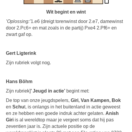
Wit begint en wint
’Oplossing:’
1.e6 (dreigt torenwinst door 2.e7, damewinst
door 2.Pc6+ en mat zoals in de partij) Pxe4 2.Pf6+ en
zwart gaf op.
Gert Ligterink
Zijn rubriek volgt nog.
Hans Böhm
Zijn rubriek]
’ Jeugd in actie’
begint met:
De top van onze jeugdspelers,
Giri, Van Kampen, Bok
en
Schu
t, is onlangs in het buitenland in actie geweest
en ze hebben een goede indruk achter gelaten.
Anish
Giri
is al wereldtop maar je vergeet soms dat hij pas
zeventien jaar is. Zijn actuele positie op de