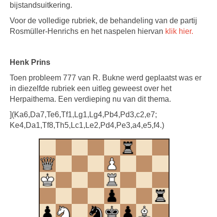
bijstandsuitkering.
Voor de volledige rubriek, de behandeling van de partij
Rosmüller-Henrichs en het naspelen hiervan
klik hier.
Henk Prins
Toen probleem 777 van R. Bukne werd geplaatst was er
in diezelfde rubriek een uitleg geweest over het
Herpaithema. Een verdieping nu van dit thema.
](Ka6,Da7,Te6,Tf1,Lg1,Lg4,Pb4,Pd3,c2,e7;
Ke4,Da1,Tf8,Th5,Lc1,Le2,Pd4,Pe3,a4,e5,f4.)