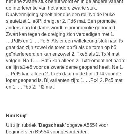
het ene zwarte stuk benut wordt en in de andere variant
de interferentie van het andere zwarte stuk.
Dualvermijding speelt hier dus een rol.”Na de leuke
sleutelzet 1. e8P! dreigt er 2. Pd6 mat. Een promotie
anders dan tot dame wordt minorpromotie genoemd.
Zwart kan tegen de dreiging zich verdedigen met 1.
….Pdf5 en 1. …Pef5. Als er een willekeurig stuk naar f5
gaat dan zijn zowel de toren op f8 als de toren op h5
geïnterfereerd en kan er zowel 2. Txe5 als 2. Txf4 mat
volgen. Na 1. ….Pdf5 kan alleen 2. Txf4 omdat het paard
de lijn a1-e5 voor de zwarte dame geopend heeft. Na 1.
…Pef5 kan alleen 2. Txe5 daar nu de lijn c1-f4 voor de
loper geopend is. Bijvarianten zijn: 1. …Pc4 2. Pc5 mat
en 1. …Pb5 2. Pf2 mat.
Rini Kuijf
Uit zijn rubriek
‘Dagschaak’
opgave A5554 voor
beginners en B5554 voor gevorderden.