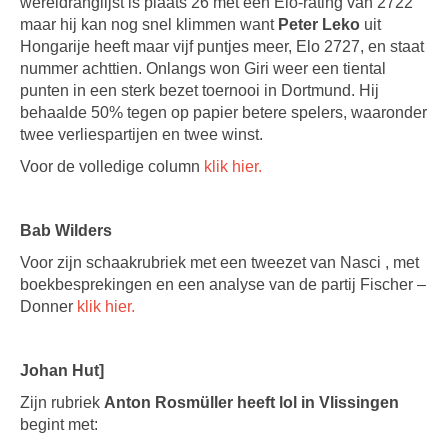
wereldranglijst is plaats 26 met een Elo-rating van 2722
maar hij kan nog snel klimmen want
Peter Leko
uit
Hongarije heeft maar vijf puntjes meer, Elo 2727, en staat
nummer achttien. Onlangs won Giri weer een tiental
punten in een sterk bezet toernooi in Dortmund. Hij
behaalde 50% tegen op papier betere spelers, waaronder
twee verliespartijen en twee winst.
Voor de volledige column
klik hier.
Bab Wilders
Voor zijn schaakrubriek met een tweezet van Nasci , met
boekbesprekingen en een analyse van de partij Fischer –
Donner
klik hier.
Johan Hut]
Zijn rubriek
Anton Rosmüller heeft lol in Vlissingen
begint met: