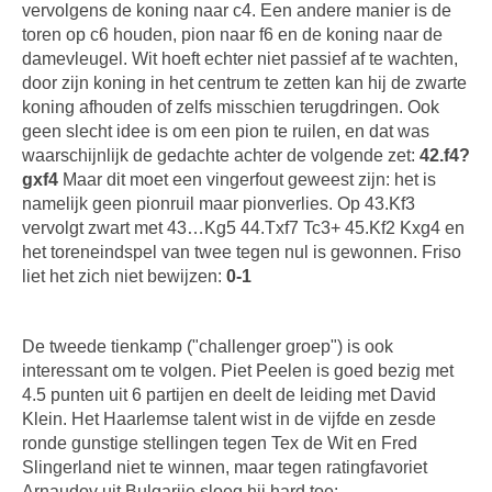
vervolgens de koning naar c4. Een andere manier is de
toren op c6 houden, pion naar f6 en de koning naar de
damevleugel. Wit hoeft echter niet passief af te wachten,
door zijn koning in het centrum te zetten kan hij de zwarte
koning afhouden of zelfs misschien terugdringen. Ook
geen slecht idee is om een pion te ruilen, en dat was
waarschijnlijk de gedachte achter de volgende zet:
42.f4?
gxf4
Maar dit moet een vingerfout geweest zijn: het is
namelijk geen pionruil maar pionverlies. Op 43.Kf3
vervolgt zwart met 43…Kg5 44.Txf7 Tc3+ 45.Kf2 Kxg4 en
het toreneindspel van twee tegen nul is gewonnen. Friso
liet het zich niet bewijzen:
0-1
De tweede tienkamp ("challenger groep") is ook
interessant om te volgen. Piet Peelen is goed bezig met
4.5 punten uit 6 partijen en deelt de leiding met David
Klein. Het Haarlemse talent wist in de vijfde en zesde
ronde gunstige stellingen tegen Tex de Wit en Fred
Slingerland niet te winnen, maar tegen ratingfavoriet
Arnaudov uit Bulgarije sloeg hij hard toe: