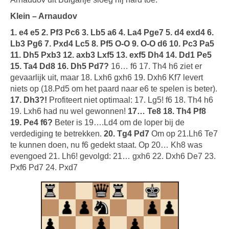
Klein – Arnaudov
1. e4 e5 2. Pf3 Pc6 3. Lb5 a6 4. La4 Pge7 5. d4 exd4 6.
Lb3 Pg6 7. Pxd4 Lc5 8. Pf5 O-O 9. O-O d6 10. Pc3 Pa5
11. Dh5 Pxb3 12. axb3 Lxf5 13. exf5 Dh4 14. Dd1 Pe5
15. Ta4 Dd8 16. Dh5 Pd7?
16… f6 17. Th4 h6 ziet er
gevaarlijk uit, maar 18. Lxh6 gxh6 19. Dxh6 Kf7 levert
niets op (18.Pd5 om het paard naar e6 te spelen is beter).
17. Dh3?!
Profiteert niet optimaal: 17. Lg5! f6 18. Th4 h6
19. Lxh6 had nu wel gewonnen!
17… Te8 18. Th4 Pf8
19. Pe4 f6?
Beter is 19….Ld4 om de loper bij de
verdediging te betrekken.
20. Tg4 Pd7
Om op 21.Lh6 Te7
te kunnen doen, nu f6 gedekt staat. Op 20… Kh8 was
evengoed 21. Lh6! gevolgd: 21… gxh6 22. Dxh6 De7 23.
Pxf6 Pd7 24. Pxd7