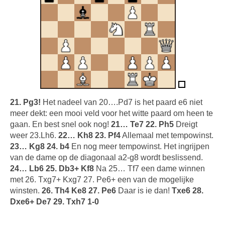
21. Pg3!
Het nadeel van 20….Pd7 is het paard e6 niet
meer dekt: een mooi veld voor het witte paard om heen te
gaan. En best snel ook nog!
21… Te7 22. Ph5
Dreigt
weer 23.Lh6.
22… Kh8 23. Pf4
Allemaal met tempowinst.
23… Kg8 24. b4
En nog meer tempowinst. Het ingrijpen
van de dame op de diagonaal a2-g8 wordt beslissend.
24… Lb6 25. Db3+ Kf8
Na 25… Tf7 een dame winnen
met 26. Txg7+ Kxg7 27. Pe6+ een van de mogelijke
winsten.
26. Th4 Ke8 27. Pe6
Daar is ie dan!
Txe6 28.
Dxe6+ De7 29. Txh7 1-0