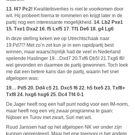
13. f4? Pc2!
Kwaliteitsverlies is niet te voorkomen door
wit. Hij probeert hierna te rommelen en krijgt later in de
partij nog een interessante mogelijkheid.
14. Lb2 Pxe1
15. Txe1 Dxa2 16. f5 Lxf5 17. Tf1 De6 18. g4 Lg6
In deze stelling keken we op Utrechtschaak naar
19.Pd7!? Met zo’n zet kun je in een rapidpartij best
winnen, maar waarschijnlijk had de veel in Nederland
spelende Haslinger 19…Dxd7 20.Txf6 Db5! 21.Txg6 f6!
wel gevonden en daarmee de partij gewonnen. Toch leek
me dat een betere kans dan de partij, waarin het snel
afgelopen was:
19… Pd5 20. Dd4 c5 21. Dxc5 f6 22. h5 fxe5 23. Txf8+
Txf8 24. hxg6 hxg6 25. Dc4 Tf4 0-1
De Jager heeft nog een half punt nodig voor een IM-norm,
maar heeft nog een vrij zwaar programma te gaan:
Nijboer en Turov met zwart, Suri met wit.
Ruud Janssen had op het afgelopen NK ver onder zijn
kunnen gepresteerd. Maar het ene toernooi is het andere