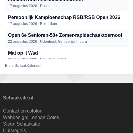
17 augustus 2026 · Rosmalen
Persoonlijk Kampioenschap RSB/RSB Open 2026
17 augustus 2026 · Rotterdam
Open 6e Senioren-50+ Zomer-rapidschaaktoernooi
22 augustus 2026 · Udenhout, Gemeente Tilburg
Mat op ‘t Wad
22 augustus 2026 · Den Burg, Texel
Bron: SchaakKalender
Simultaan The Butcher
22 augustus 2026 · Utrecht
2e Utrechts kroegloperstoernooi
23 augustus 2026 · Utrecht
Schaaksite.nl
Open Eemlandtoernooi 2026
Contact en colofon
25 augustus 2026 · Bunschoten-Spakenburg
Webdesign:
Lennart Ootes
Steun Schaaksite
Nazomervierkampentoernooi 2026
Huisregels
28 augustus 2026 · Assen