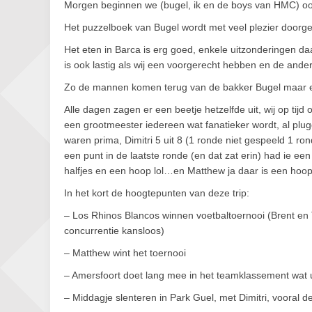
Morgen beginnen we (bugel, ik en de boys van HMC) ook 
Het puzzelboek van Bugel wordt met veel plezier doorgew
Het eten in Barca is erg goed, enkele uitzonderingen d
is ook lastig als wij een voorgerecht hebben en de ande
Zo de mannen komen terug van de bakker Bugel maar een
Alle dagen zagen er een beetje hetzelfde uit, wij op tijd
een grootmeester iedereen wat fanatieker wordt, al plugde
waren prima, Dimitri 5 uit 8 (1 ronde niet gespeeld 1 ro
een punt in de laatste ronde (en dat zat erin) had ie een 
halfjes en een hoop lol…en Matthew ja daar is een hoop
In het kort de hoogtepunten van deze trip:
– Los Rhinos Blancos winnen voetbaltoernooi (Brent en 
concurrentie kansloos)
– Matthew wint het toernooi
– Amersfoort doet lang mee in het teamklassement wat u
– Middagje slenteren in Park Guel, met Dimitri, vooral d