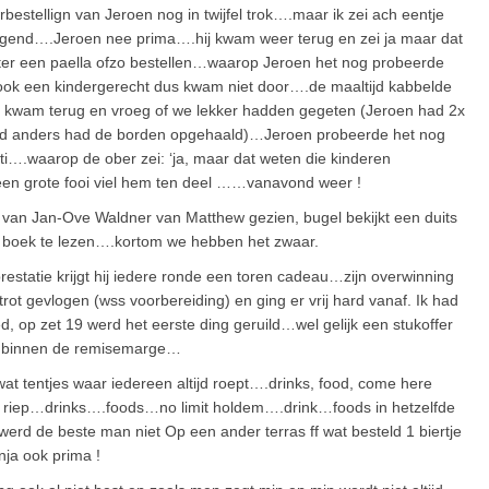
erbestellign van Jeroen nog in twijfel trok….maar ik zei ach eentje
eggend….Jeroen nee prima….hij kwam weer terug en zei ja maar dat
beter een paella ofzo bestellen…waarop Jeroen het nog probeerde
ok een kindergerecht dus kwam niet door….de maaltijd kabbelde
r kwam terug en vroeg of we lekker hadden gegeten (Jeroen had 2x
and anders had de borden opgehaald)…Jeroen probeerde het nog
tti….waarop de ober zei: ‘ja, maar dat weten die kinderen
 een grote fooi viel hem ten deel ……vanavond weer !
van Jan-Ove Waldner van Matthew gezien, bugel bekijkt een duits
n boek te lezen….kortom we hebben het zwaar.
restatie krijgt hij iedere ronde een toren cadeau…zijn overwinning
rot gevlogen (wss voorbereiding) en ging er vrij hard vanaf. Ik had
d, op zet 19 werd het eerste ding geruild…wel gelijk een stukoffer
het binnen de remisemarge…
at tentjes waar iedereen altijd roept….drinks, food, come here
an riep…drinks….foods…no limit holdem….drink…foods in hetzelfde
rd de beste man niet Op een ander terras ff wat besteld 1 biertje
nja ook prima !