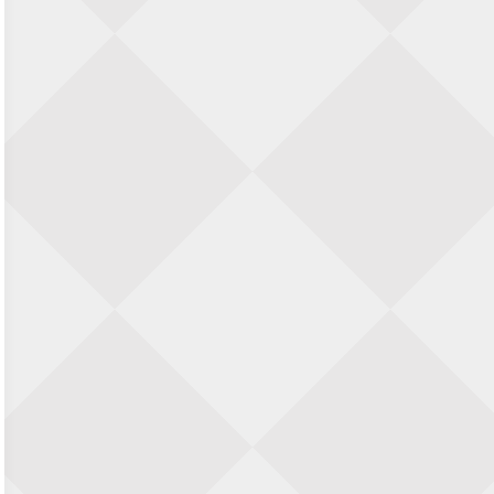
11e Goirles Weekend Kampioenschap
28 augustus 2026 · Goirle
Keisnel Schaaktoernooi
29 augustus 2026 · Amersfoort
Kroeg & Loper Leiden
30 augustus 2026 · Leiden
Open Schaakkampioenschap van
Arnhem
4 september 2026 · ARNHEM