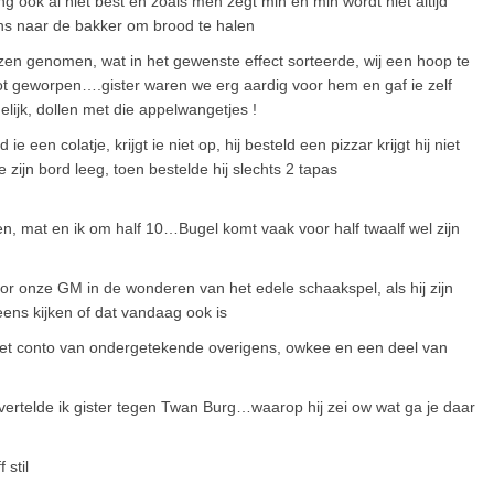
 ook al niet best en zoals men zegt min en min wordt niet altijd
s naar de bakker om brood te halen
zen genomen, wat in het gewenste effect sorteerde, wij een hoop te
ot geworpen….gister waren we erg aardig voor hem en gaf ie zelf
lijk, dollen met die appelwangetjes !
 een colatje, krijgt ie niet op, hij besteld een pizzar krijgt hij niet
t ie zijn bord leeg, toen bestelde hij slechts 2 tapas
en, mat en ik om half 10…Bugel komt vaak voor half twaalf wel zijn
or onze GM in de wonderen van het edele schaakspel, als hij zijn
eens kijken of dat vandaag ook is
 het conto van ondergetekende overigens, owkee en een deel van
ertelde ik gister tegen Twan Burg…waarop hij zei ow wat ga je daar
 stil