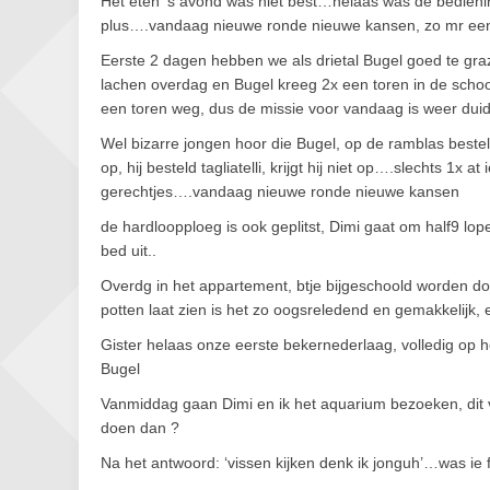
Het eten ’s avond was niet best…helaas was de bediening
plus….vandaag nieuwe ronde nieuwe kansen, zo mr een
Eerste 2 dagen hebben we als drietal Bugel goed te gra
lachen overdag en Bugel kreeg 2x een toren in de scho
een toren weg, dus de missie voor vandaag is weer duide
Wel bizarre jongen hoor die Bugel, op de ramblas besteld ie
op, hij besteld tagliatelli, krijgt hij niet op….slechts 1x a
gerechtjes….vandaag nieuwe ronde nieuwe kansen
de hardloopploeg is ook geplitst, Dimi gaat om half9 lop
bed uit..
Overdg in het appartement, btje bijgeschoold worden do
potten laat zien is het zo oogsreledend en gemakkelijk, 
Gister helaas onze eerste bekernederlaag, volledig op
Bugel
Vanmiddag gaan Dimi en ik het aquarium bezoeken, dit v
doen dan ?
Na het antwoord: ‘vissen kijken denk ik jonguh’…was ie ff