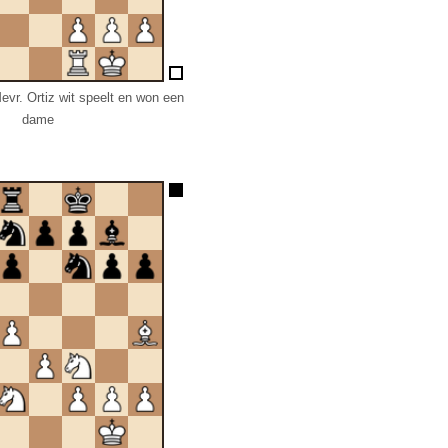
vr. Ortiz wit speelt en won een
dame