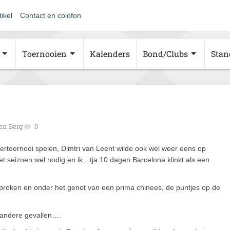
tikel
Contact en colofon
Toernooien
Kalenders
Bond/Clubs
Stan
en Berg
0
rtoernooi spelen, Dimtri van Leent wilde ook wel weer eens op
het seizoen wel nodig en ik…tja 10 dagen Barcelona klinkt als een
sproken en onder het genot van een prima chinees, de puntjes op de
 andere gevallen….