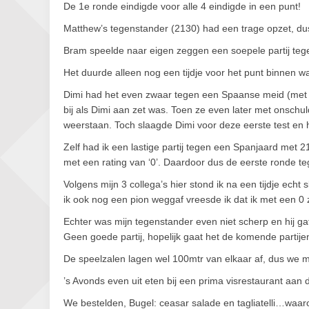
De 1e ronde eindigde voor alle 4 eindigde in een punt!
Matthew’s tegenstander (2130) had een trage opzet, du
Bram speelde naar eigen zeggen een soepele partij te
Het duurde alleen nog een tijdje voor het punt binnen 
Dimi had het even zwaar tegen een Spaanse meid (met 
bij als Dimi aan zet was. Toen ze even later met onschu
weerstaan. Toch slaagde Dimi voor deze eerste test en h
Zelf had ik een lastige partij tegen een Spanjaard met 2
met een rating van ‘0’. Daardoor dus de eerste ronde t
Volgens mijn 3 collega’s hier stond ik na een tijdje echt 
ik ook nog een pion weggaf vreesde ik dat ik met een 0 
Echter was mijn tegenstander even niet scherp en hij ga
Geen goede partij, hopelijk gaat het de komende partij
De speelzalen lagen wel 100mtr van elkaar af, dus we moe
’s Avonds even uit eten bij een prima visrestaurant aa
We bestelden, Bugel: ceasar salade en tagliatelli…waaro