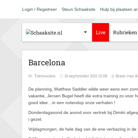
Login / Registreer
Steun Schaaksite
Hulp bij plaatsen ar
Live
Rubrieken
Barcelona
Toernooien
16 september 2011 13:08
Bram van d
De planning, Matthew Saddler wilde weer eens een zome
vakantie, Jeroen Bugel heeft die extra training zo voor 
goed idee…in een notendop onze verhalen !
Donderdagavond de avond voor vertrek bij Dimitri afge
i gezet.
Vrijdagmorgen, de hele dag van de ene verbazing in de