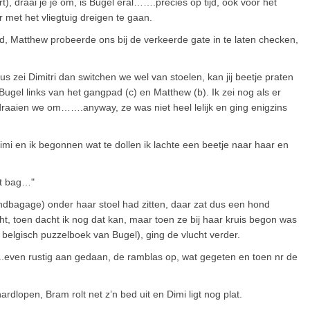
ort), draai je je om, is Bugel eral…….precies op tijd, ook voor het
 met het vliegtuig dreigen te gaan.
rd, Matthew probeerde ons bij de verkeerde gate in te laten checken,
dus zei Dimitri dan switchen we wel van stoelen, kan jij beetje praten
 Bugel links van het gangpad (c) en Matthew (b). Ik zei nog als er
n draaien we om…….anyway, ze was niet heel lelijk en ging enigzins
i en ik begonnen wat te dollen ik lachte een beetje naar haar en
at bag…"
handbagage) onder haar stoel had zitten, daar zat dus een hond
cht, toen dacht ik nog dat kan, maar toen ze bij haar kruis begon was
belgisch puzzelboek van Bugel), ging de vlucht verder.
.even rustig aan gedaan, de ramblas op, wat gegeten en toen nr de
dlopen, Bram rolt net z’n bed uit en Dimi ligt nog plat.