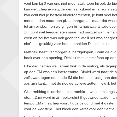
vent kon bij 3 van ons niet meer stuk, toen hij ook de bi
kan wel….liep ie weg, Jeroen aankijkend en al sorry z
kan echt niet je besteld kindergerechten, je kunt veel 
met doe dan maar een pizza margarita…maar dat was o
tot zijn einde…..en we gingen bijna huiswaarts…de obe
zijn bord niet leeggegeten maar had mazzel want iem
even en zei het was ook geen tagliatelli het was spaghe
niet’…….gelukkig voor hem betaalden Dimitri en ik dus
Matthew heeft vanmorgen al hardgelopen, Bram de dvd 
boek over een opening, Dimi zit met koptelefoon op ee
Elke dag nemen we Jeroen flink in de maling, als tegenp
op een FM was een interessante. Dimitri werd naar de st
zelf zwart tegen een oude IM die het heel rustig aan dee
aan zijn kant….met de nodige actieve zetten hield ik 
Gistermiddag ff lunchen op la rambla….we lopen langs w
etc…..Dimi werd in zijn pokershirt ff geowned…..de m
tempo…Matthew liep vooruit dus beloond met 4 gasten we
voor de wedstrijd…het bleek een karaf voor een tientje..