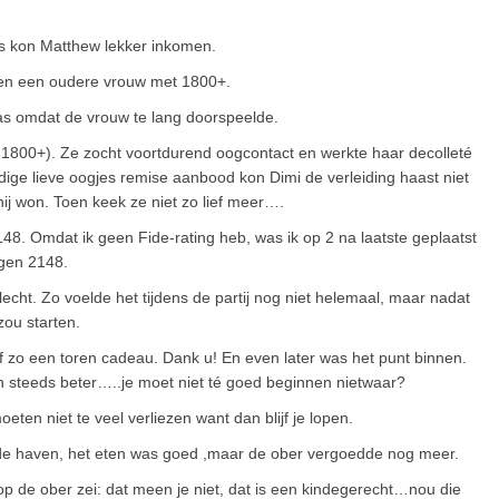
s kon Matthew lekker inkomen.
gen een oudere vrouw met 1800+.
was omdat de vrouw te lang doorspeelde.
1800+). Ze zocht voortdurend oogcontact en werkte haar decolleté
ldige lieve oogjes remise aanbood kon Dimi de verleiding haast niet
ij won. Toen keek ze niet zo lief meer….
148. Omdat ik geen Fide-rating heb, was ik op 2 na laatste geplaatst
egen 2148.
slecht. Zo voelde het tijdens de partij nog niet helemaal, maar nadat
zou starten.
f zo een toren cadeau. Dank u! En even later was het punt binnen.
en steeds beter…..je moet niet té goed beginnen nietwaar?
ten niet te veel verliezen want dan blijf je lopen.
n de haven, het eten was goed ,maar de ober vergoedde nog meer.
p de ober zei: dat meen je niet, dat is een kindegerecht…nou die