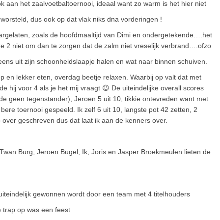
aan het zaalvoetbaltoernooi, ideaal want zo warm is het hier niet
orsteld, dus ook op dat vlak niks dna vorderingen !
aargelaten, zoals de hoofdmaaltijd van Dimi en ondergetekende….het
re 2 niet om dan te zorgen dat de zalm niet vreselijk verbrand….ofzo
s uit zijn schoonheidslaapje halen en wat naar binnen schuiven.
 op en lekker eten, overdag beetje relaxen. Waarbij op valt dat met
 hij voor 4 als je het mij vraagt 😉 De uiteindelijke overall scores
nde geen tegenstander), Jeroen 5 uit 10, tikkie ontevreden want met
bere toernooi gespeeld. Ik zelf 6 uit 10, langste pot 42 zetten, 2
 over geschreven dus dat laat ik aan de kenners over.
Twan Burg, Jeroen Bugel, Ik, Joris en Jasper Broekmeulen lieten de
iteindelijk gewonnen wordt door een team met 4 titelhouders
e trap op was een feest