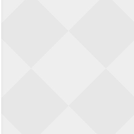
22 augustus 2026 · Den Burg, Texel
Simultaan The Butcher
22 augustus 2026 · Utrecht
Open 6e Senioren-50+ Zomer-
rapidschaaktoernooi
22 augustus 2026 · Udenhout, Gemeente Tilburg
2e Utrechts kroegloperstoernooi
23 augustus 2026 · Utrecht
Simultaan The Butcher
23 augustus 2026 · Utrecht
Open Eemlandtoernooi 2026
25 augustus 2026 · Bunschoten-Spakenburg
Nazomervierkampentoernooi 2026
28 augustus 2026 · Assen
KC Open
28 augustus 2026 · Haarlem