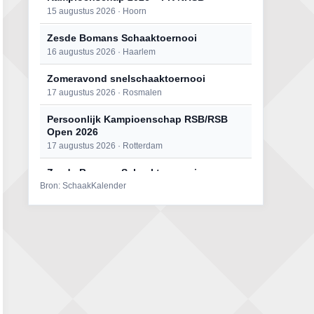
15 augustus 2026 · Hoorn
Zesde Bomans Schaaktoernooi
16 augustus 2026 · Haarlem
Zomeravond snelschaaktoernooi
17 augustus 2026 · Rosmalen
Persoonlijk Kampioenschap RSB/RSB
Open 2026
17 augustus 2026 · Rotterdam
Zesde Bomans Schaaktoernooi
Bron: SchaakKalender
17 augustus 2026 · Haarlem
Persoonlijk Kampioenschap RSB/RSB
Open 2026
18 augustus 2026 · Rotterdam
Zomeravond snelschaaktoernooi
18 augustus 2026 · Rosmalen
Mat op ‘t Wad