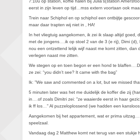
7:10u op station, koffie halen bij Julia’s(station Amersfo
eerst in zijn leven op tijd…mss extern voortaan ook maar
Trein naar Schiphol en op schiphol een ontbijtje gescoo
maar daar trapten wij niet in , HA!
In het vliegtuig aangekomen, ik zei ik slaap altijd goed, 
met de jongens….ik op stoel 2 van de 3 (e rij), Dimi (d),
nou een ontzettend lelijk wijf naast me komt zitten, da
verlegen naast me zitten.
We stegen op en toen begon er een hond te blaffen….Dim
ze zei: “you didn’t see? It came with the bag”
Ik: "We saw and commented on a lot, but we missed th
5 minuten later was het me duidelijk de koffer die zij (
in….of zoals Dimitri zei: "ze waaierde eerst in haar gezi
ik ff los…" Al puzzeloplossend (we hadden een kansloos 
Aangekomen bij het appartement, wat er prima uitzag….
speelzaal.
Vandaag dag 2 Matthew komt net terug van een stukje har