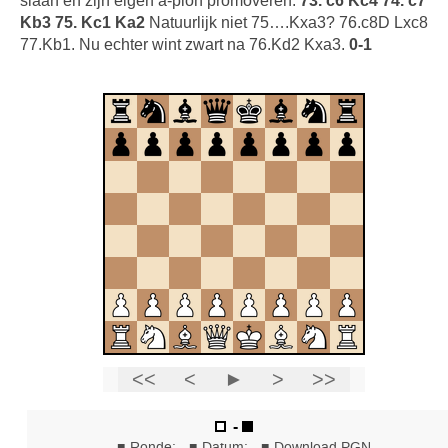
slaan en zijn eigen a-pion promoveren.
73. c6 Kc4 74. c7
Kb3 75. Kc1 Ka2
Natuurlijk niet 75….Kxa3? 76.c8D Lxc8
77.Kb1. Nu echter wint zwart na 76.Kd2 Kxa3.
0-1