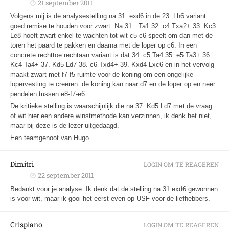
21 september 2011
Volgens mij is de analysestelling na 31. exd6 in de 23. Lh6 variant
goed remise te houden voor zwart. Na 31…Ta1 32. c4 Txa2+ 33. Kc3
Le8 hoeft zwart enkel te wachten tot wit c5-c6 speelt om dan met de
toren het paard te pakken en daarna met de loper op c6. In een
concrete rechttoe rechtaan variant is dat 34. c5 Ta4 35. e5 Ta3+ 36.
Kc4 Ta4+ 37. Kd5 Ld7 38. c6 Txd4+ 39. Kxd4 Lxc6 en in het vervolg
maakt zwart met f7-f5 ruimte voor de koning om een ongelijke
lopervesting te creëren: de koning kan naar d7 en de loper op en neer
pendelen tussen e8-f7-e6.
De kritieke stelling is waarschijnlijk die na 37. Kd5 Ld7 met de vraag
of wit hier een andere winstmethode kan verzinnen, ik denk het niet,
maar bij deze is de lezer uitgedaagd.
Een teamgenoot van Hugo
Dimitri
LOGIN OM TE REAGEREN
22 september 2011
Bedankt voor je analyse. Ik denk dat de stelling na 31.exd6 gewonnen
is voor wit, maar ik gooi het eerst even op USF voor de liefhebbers.
Crispiano
LOGIN OM TE REAGEREN