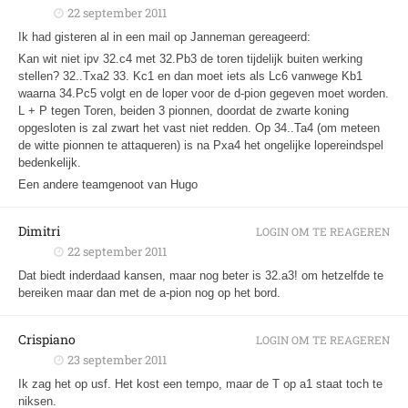
22 september 2011
Ik had gisteren al in een mail op Janneman gereageerd:
Kan wit niet ipv 32.c4 met 32.Pb3 de toren tijdelijk buiten werking
stellen? 32..Txa2 33. Kc1 en dan moet iets als Lc6 vanwege Kb1
waarna 34.Pc5 volgt en de loper voor de d-pion gegeven moet worden.
L + P tegen Toren, beiden 3 pionnen, doordat de zwarte koning
opgesloten is zal zwart het vast niet redden. Op 34..Ta4 (om meteen
de witte pionnen te attaqueren) is na Pxa4 het ongelijke lopereindspel
bedenkelijk.
Een andere teamgenoot van Hugo
Dimitri
LOGIN OM TE REAGEREN
22 september 2011
Dat biedt inderdaad kansen, maar nog beter is 32.a3! om hetzelfde te
bereiken maar dan met de a-pion nog op het bord.
Crispiano
LOGIN OM TE REAGEREN
23 september 2011
Ik zag het op usf. Het kost een tempo, maar de T op a1 staat toch te
niksen.