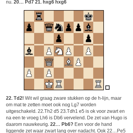
nu.
20… Pd7 21. hxg6 hxg6
22. Td2!
Wit wil graag zware stukken op de h-lijn, maar
om mat te zetten moet ook nog Lg7 worden
uitgeschakeld. 22.Th2 d5 23.Tdh1 e5 is ok voor zwart en
na een te vroeg Lh6 is Db6 vervelend. De zet van Hugo is
daarom nauwkeurig.
22… Pb6?
Een voor de hand
liggende zet waar zwart lang over nadacht. Ook 22…Pe5