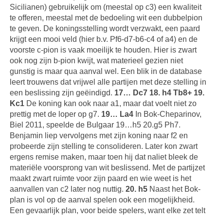
Sicilianen) gebruikelijk om (meestal op c3) een kwaliteit
te offeren, meestal met de bedoeling wit een dubbelpion
te geven. De koningsstelling wordt verzwakt, een paard
krijgt een mooi veld (hier b.v. Pf6-d7-b6-c4 of a4) en de
voorste c-pion is vaak moeilijk te houden. Hier is zwart
ook nog zijn b-pion kwijt, wat materieel gezien niet
gunstig is maar qua aanval wel. Een blik in de database
leert trouwens dat vrijwel alle partijen met deze stelling in
een beslissing zijn geëindigd.
17… Dc7 18. h4 Tb8+ 19.
Kc1
De koning kan ook naar a1, maar dat voelt niet zo
prettig met de loper op g7.
19… La4
In Bok-Cheparinov,
Biel 2011, speelde de Bulgaar 19…h5 20.g5 Ph7.
Benjamin liep vervolgens met zijn koning naar f2 en
probeerde zijn stelling te consolideren. Later kon zwart
ergens remise maken, maar toen hij dat naliet bleek de
materiële voorsprong van wit beslissend. Met de partijzet
maakt zwart ruimte voor zijn paard en wie weet is het
aanvallen van c2 later nog nuttig.
20. h5
Naast het Bok-
plan is vol op de aanval spelen ook een mogelijkheid.
Een gevaarlijk plan, voor beide spelers, want elke zet telt