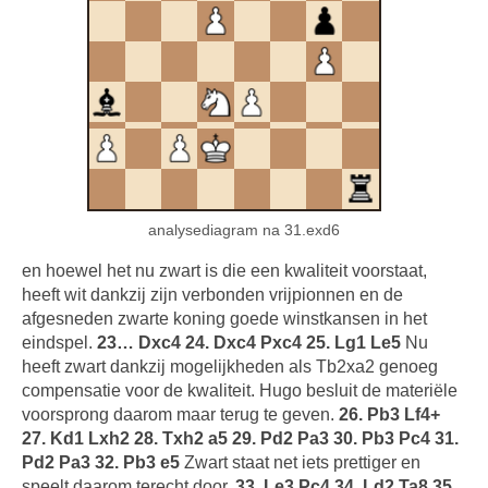
analysediagram na 31.exd6
en hoewel het nu zwart is die een kwaliteit voorstaat,
heeft wit dankzij zijn verbonden vrijpionnen en de
afgesneden zwarte koning goede winstkansen in het
eindspel.
23… Dxc4 24. Dxc4 Pxc4 25. Lg1 Le5
Nu
heeft zwart dankzij mogelijkheden als Tb2xa2 genoeg
compensatie voor de kwaliteit. Hugo besluit de materiële
voorsprong daarom maar terug te geven.
26. Pb3 Lf4+
27. Kd1 Lxh2 28. Txh2 a5 29. Pd2 Pa3 30. Pb3 Pc4 31.
Pd2 Pa3 32. Pb3 e5
Zwart staat net iets prettiger en
speelt daarom terecht door.
33. Le3 Pc4 34. Ld2 Ta8 35.