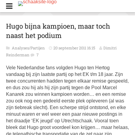
Hugo bijna kampioen, maar toch
naast het podium
Analyses/Partijen
20 september 2011 16:15
Dimitri
Reinderman
7
Vele Nederlandse fans volgden Hugo ten Hertog
vandaag bij zijn laatste partij op het EK t/m 18 jaar. Zijn
twee concurrenten hadden tegen elkaar remise gespeeld,
en dus zou hij als hij zijn partij tegen de Pool Marcel
Kanarek zou winnen kampioen worden… en een remise
zou ook nog een gedeeld eerste plek opleveren (al was
zijn tiebreak slecht). Een scherpe strijd ontstond, en elke
minuut waren er wel weer een paar nieuwe postings in
het draadje ‘EK jeugd’ op Utrechtschaak. Vooral toen
bleek dat Hugo groot voordeel kon krijgen… maar helaas,
de telepathische transportatie van de zet naar zijn