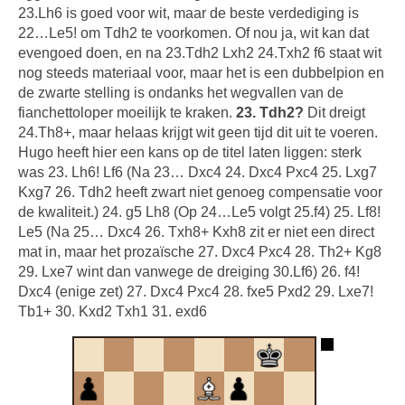
23.Lh6 is goed voor wit, maar de beste verdediging is
22…Le5! om Tdh2 te voorkomen. Of nou ja, wit kan dat
evengoed doen, en na 23.Tdh2 Lxh2 24.Txh2 f6 staat wit
nog steeds materiaal voor, maar het is een dubbelpion en
de zwarte stelling is ondanks het wegvallen van de
fianchettoloper moeilijk te kraken.
23. Tdh2?
Dit dreigt
24.Th8+, maar helaas krijgt wit geen tijd dit uit te voeren.
Hugo heeft hier een kans op de titel laten liggen: sterk
was 23. Lh6! Lf6 (Na 23… Dxc4 24. Dxc4 Pxc4 25. Lxg7
Kxg7 26. Tdh2 heeft zwart niet genoeg compensatie voor
de kwaliteit.) 24. g5 Lh8 (Op 24…Le5 volgt 25.f4) 25. Lf8!
Le5 (Na 25… Dxc4 26. Txh8+ Kxh8 zit er niet een direct
mat in, maar het prozaïsche 27. Dxc4 Pxc4 28. Th2+ Kg8
29. Lxe7 wint dan vanwege de dreiging 30.Lf6) 26. f4!
Dxc4 (enige zet) 27. Dxc4 Pxc4 28. fxe5 Pxd2 29. Lxe7!
Tb1+ 30. Kxd2 Txh1 31. exd6