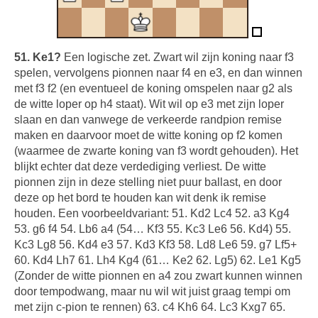
51. Ke1?
Een logische zet. Zwart wil zijn koning naar f3
spelen, vervolgens pionnen naar f4 en e3, en dan winnen
met f3 f2 (en eventueel de koning omspelen naar g2 als
de witte loper op h4 staat). Wit wil op e3 met zijn loper
slaan en dan vanwege de verkeerde randpion remise
maken en daarvoor moet de witte koning op f2 komen
(waarmee de zwarte koning van f3 wordt gehouden). Het
blijkt echter dat deze verdediging verliest. De witte
pionnen zijn in deze stelling niet puur ballast, en door
deze op het bord te houden kan wit denk ik remise
houden. Een voorbeeldvariant: 51. Kd2 Lc4 52. a3 Kg4
53. g6 f4 54. Lb6 a4 (54… Kf3 55. Kc3 Le6 56. Kd4) 55.
Kc3 Lg8 56. Kd4 e3 57. Kd3 Kf3 58. Ld8 Le6 59. g7 Lf5+
60. Kd4 Lh7 61. Lh4 Kg4 (61… Ke2 62. Lg5) 62. Le1 Kg5
(Zonder de witte pionnen en a4 zou zwart kunnen winnen
door tempodwang, maar nu wil wit juist graag tempi om
met zijn c-pion te rennen) 63. c4 Kh6 64. Lc3 Kxg7 65.