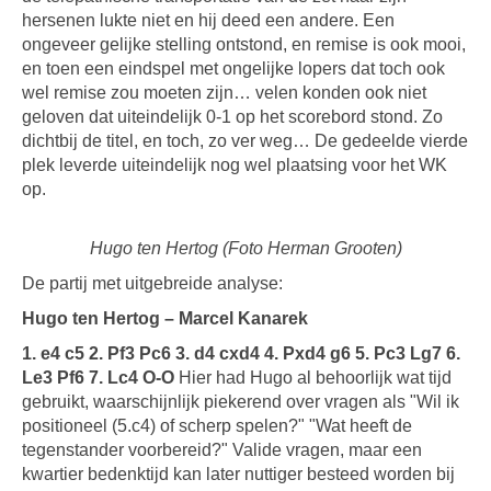
hersenen lukte niet en hij deed een andere. Een
ongeveer gelijke stelling ontstond, en remise is ook mooi,
en toen een eindspel met ongelijke lopers dat toch ook
wel remise zou moeten zijn… velen konden ook niet
geloven dat uiteindelijk 0-1 op het scorebord stond. Zo
dichtbij de titel, en toch, zo ver weg… De gedeelde vierde
plek leverde uiteindelijk nog wel plaatsing voor het WK
op.
Hugo ten Hertog (Foto Herman Grooten)
De partij met uitgebreide analyse:
Hugo ten Hertog – Marcel Kanarek
1. e4 c5 2. Pf3 Pc6 3. d4 cxd4 4. Pxd4 g6 5. Pc3 Lg7 6.
Le3 Pf6 7. Lc4 O-O
Hier had Hugo al behoorlijk wat tijd
gebruikt, waarschijnlijk piekerend over vragen als "Wil ik
positioneel (5.c4) of scherp spelen?" "Wat heeft de
tegenstander voorbereid?" Valide vragen, maar een
kwartier bedenktijd kan later nuttiger besteed worden bij