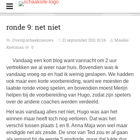
ronde 9: net niet
Overig schaaknieuws
21 september 2011 16:24
Maaike
Keetman
0
Vandaag een kort blog want vannacht om 2 uur
vertrekken we al weer naar huis. Bovendien was ik
vandaag vroeg op en had ik weinig geslapen. We hadden
ook maar een korte voorbereiding, want we moesten de
laatste ronde vroeg spelen, en bovendien moest Merijn
helpen bij de voorbereiding van Hugo, zodat zijn spelers
over de andere coaches werden verdeeld.
Het was vandaag alles net niet. Hugo was aan het
winnen maar heeft toch nog verloren. Dat was het
verschil tussen plaats 1 en 8. Anna Maja won wel maar
eindigde net als zesde. De snor van Ted zou er af gaan
als iemand bij de eerste 5 eindigde, maar dat lukte dus