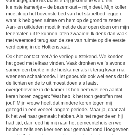
vooruitgegaan! Als laatst erbij gekomene werd het
kleinste kamertje – de bezemkast – mijn deel. Mijn koffer
moet ik op het bovenste bed van het stapelbed leggen,
want ik heb geen ruimte om hem op de grond te zetten.
Aan- en uitkleden moet ik met de deur open doen om mijn
ledematen uit te kunnen laten zwaaien! Ik denk dan vaak
met weemoed terug aan de zee van ruimte op die eerste
verdieping in de Holtienstraat.
Ook het contact met Arie verliep uitstekend. We konden
het goed met elkaar vinden. Vaak dronken we ’s avonds
samen een biertje in de huiskamer als ik terug kwam na
weer een schaakronde. Het gebeurde ook wel eens dat ik
de lichten en de tv uit moest doen als laatst
overgeblevene in de kamer. Ik heb hem wel een aantal
keren horen zeggen: “Wat heb ik het toch getroffen met
jou!” Mijn vrouw heeft dat mindere keren tegen mij
gezegd in een veeeel langere periode. Maar ja, daar zal
ik het wel naar gemaakt hebben. Als het regende en hij
had tijd, dan reed hij mij naar het gemeentehuis en we
hebben zelfs een keer een tour gemaakt rond Hoogeveen