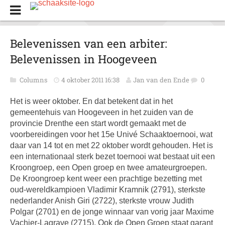
Belevenissen van een arbiter:
Belevenissen in Hoogeveen
Columns
4 oktober 2011 16:38
Jan van den Ende
0
Het is weer oktober. En dat betekent dat in het
gemeentehuis van Hoogeveen in het zuiden van de
provincie Drenthe een start wordt gemaakt met de
voorbereidingen voor het 15e Univé Schaaktoernooi, wat
daar van 14 tot en met 22 oktober wordt gehouden. Het is
een internationaal sterk bezet toernooi wat bestaat uit een
Kroongroep, een Open groep en twee amateurgroepen.
De Kroongroep kent weer een prachtige bezetting met
oud-wereldkampioen Vladimir Kramnik (2791), sterkste
nederlander Anish Giri (2722), sterkste vrouw Judith
Polgar (2701) en de jonge winnaar van vorig jaar Maxime
Vachier-Lagrave (2715). Ook de Open Groep staat garant