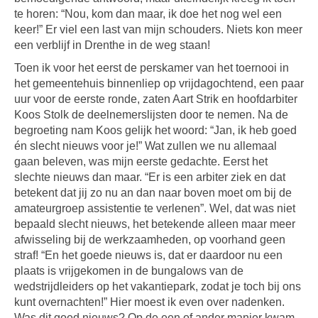
te horen: “Nou, kom dan maar, ik doe het nog wel een
keer!” Er viel een last van mijn schouders. Niets kon meer
een verblijf in Drenthe in de weg staan!
Toen ik voor het eerst de perskamer van het toernooi in
het gemeentehuis binnenliep op vrijdagochtend, een paar
uur voor de eerste ronde, zaten Aart Strik en hoofdarbiter
Koos Stolk de deelnemerslijsten door te nemen. Na de
begroeting nam Koos gelijk het woord: “Jan, ik heb goed
én slecht nieuws voor je!” Wat zullen we nu allemaal
gaan beleven, was mijn eerste gedachte. Eerst het
slechte nieuws dan maar. “Er is een arbiter ziek en dat
betekent dat jij zo nu an dan naar boven moet om bij de
amateurgroep assistentie te verlenen”. Wel, dat was niet
bepaald slecht nieuws, het betekende alleen maar meer
afwisseling bij de werkzaamheden, op voorhand geen
straf! “En het goede nieuws is, dat er daardoor nu een
plaats is vrijgekomen in de bungalows van de
wedstrijdleiders op het vakantiepark, zodat je toch bij ons
kunt overnachten!” Hier moest ik even over nadenken.
Was dit goed nieuws? Op de een of ander manier kwam