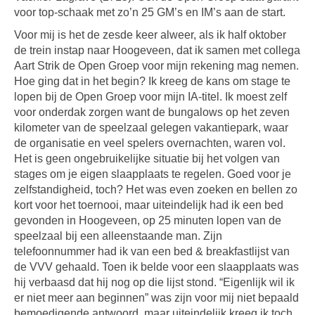
voor top-schaak met zo’n 25 GM’s en IM’s aan de start.
Voor mij is het de zesde keer alweer, als ik half oktober
de trein instap naar Hoogeveen, dat ik samen met collega
Aart Strik de Open Groep voor mijn rekening mag nemen.
Hoe ging dat in het begin? Ik kreeg de kans om stage te
lopen bij de Open Groep voor mijn IA-titel. Ik moest zelf
voor onderdak zorgen want de bungalows op het zeven
kilometer van de speelzaal gelegen vakantiepark, waar
de organisatie en veel spelers overnachten, waren vol.
Het is geen ongebruikelijke situatie bij het volgen van
stages om je eigen slaapplaats te regelen. Goed voor je
zelfstandigheid, toch? Het was even zoeken en bellen zo
kort voor het toernooi, maar uiteindelijk had ik een bed
gevonden in Hoogeveen, op 25 minuten lopen van de
speelzaal bij een alleenstaande man. Zijn
telefoonnummer had ik van een bed & breakfastlijst van
de VVV gehaald. Toen ik belde voor een slaapplaats was
hij verbaasd dat hij nog op die lijst stond. “Eigenlijk wil ik
er niet meer aan beginnen” was zijn voor mij niet bepaald
bemoedigende antwoord, maar uiteindelijk kreeg ik toch