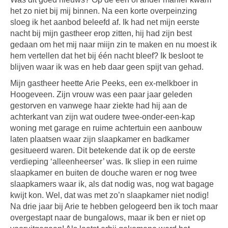
het zo niet bij mij binnen. Na een korte overpeinzing
sloeg ik het aanbod beleefd af. Ik had net mijn eerste
nacht bij mijn gastheer erop zitten, hij had zijn best
gedaan om het mij naar miijn zin te maken en nu moest ik
hem vertellen dat het bij één nacht bleef? Ik besloot te
blijven waar ik was en heb daar geen spijt van gehad.
Mijn gastheer heette Arie Peeks, een ex-melkboer in
Hoogeveen. Zijn vrouw was een paar jaar geleden
gestorven en vanwege haar ziekte had hij aan de
achterkant van zijn wat oudere twee-onder-een-kap
woning met garage en ruime achtertuin een aanbouw
laten plaatsen waar zijn slaapkamer en badkamer
gesitueerd waren. Dit betekende dat ik op de eerste
verdieping ‘alleenheerser’ was. Ik sliep in een ruime
slaapkamer en buiten de douche waren er nog twee
slaapkamers waar ik, als dat nodig was, nog wat bagage
kwijt kon. Wel, dat was met zo’n slaapkamer niet nodig!
Na drie jaar bij Arie te hebben gelogeerd ben ik toch maar
overgestapt naar de bungalows, maar ik ben er niet op