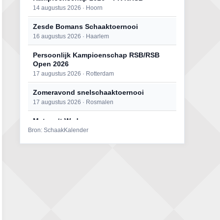
14 augustus 2026 · Hoorn
Zesde Bomans Schaaktoernooi
16 augustus 2026 · Haarlem
Persoonlijk Kampioenschap RSB/RSB
Open 2026
17 augustus 2026 · Rotterdam
Zomeravond snelschaaktoernooi
17 augustus 2026 · Rosmalen
Mat op ‘t Wad
Bron: SchaakKalender
22 augustus 2026 · Den Burg, Texel
Open 6e Senioren-50+ Zomer-
rapidschaaktoernooi
22 augustus 2026 · Udenhout, Gemeente Tilburg
Simultaan The Butcher
22 augustus 2026 · Utrecht
2e Utrechts kroegloperstoernooi