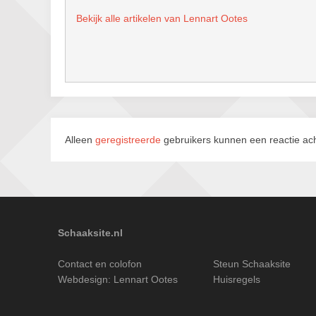
Bekijk alle artikelen van Lennart Ootes
Alleen
geregistreerde
gebruikers kunnen een reactie ach
Schaaksite.nl
Contact en colofon
Steun Schaaksite
Webdesign:
Lennart Ootes
Huisregels