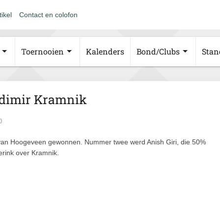
tikel
Contact en colofon
Toernooien
Kalenders
Bond/Clubs
Stan
ladimir Kramnik
0
oi van Hoogeveen gewonnen. Nummer twee werd Anish Giri, die 50%
erink over Kramnik.