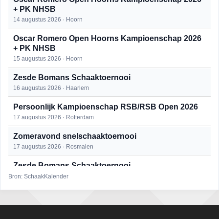
+ PK NHSB
14 augustus 2026 · Hoorn
Oscar Romero Open Hoorns Kampioenschap 2026
+ PK NHSB
15 augustus 2026 · Hoorn
Zesde Bomans Schaaktoernooi
16 augustus 2026 · Haarlem
Persoonlijk Kampioenschap RSB/RSB Open 2026
17 augustus 2026 · Rotterdam
Zomeravond snelschaaktoernooi
17 augustus 2026 · Rosmalen
Zesde Bomans Schaaktoernooi
17 augustus 2026 · Haarlem
Bron: SchaakKalender
Zomeravond snelschaaktoernooi
18 augustus 2026 · Rosmalen