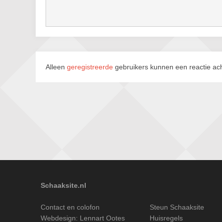
Alleen
geregistreerde
gebruikers kunnen een reactie ach
Schaaksite.nl
Contact en colofon
Steun Schaaksite
Webdesign:
Lennart Ootes
Huisregels