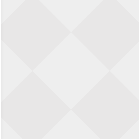
23 augustus 2026 · Utrecht
Open Eemlandtoernooi 2026
25 augustus 2026 · Bunschoten-Spakenburg
Nazomervierkampentoernooi 2026
28 augustus 2026 · Assen
KC Open
28 augustus 2026 · Haarlem
11e Goirles Weekend Kampioenschap
28 augustus 2026 · Goirle
Keisnel Schaaktoernooi
29 augustus 2026 · Amersfoort
Kroeg & Loper Leiden
30 augustus 2026 · Leiden
Open Schaakkampioenschap van
Arnhem
4 september 2026 · ARNHEM