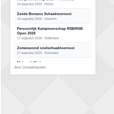
14 augustus 2026 · Hoorn
Zesde Bomans Schaaktoernooi
16 augustus 2026 · Haarlem
Persoonlijk Kampioenschap RSB/RSB
Open 2026
17 augustus 2026 · Rotterdam
Zomeravond snelschaaktoernooi
17 augustus 2026 · Rosmalen
Mat op ‘t Wad
Bron: SchaakKalender
22 augustus 2026 · Den Burg, Texel
Open 6e Senioren-50+ Zomer-
rapidschaaktoernooi
22 augustus 2026 · Udenhout, Gemeente Tilburg
Simultaan The Butcher
22 augustus 2026 · Utrecht
2e Utrechts kroegloperstoernooi