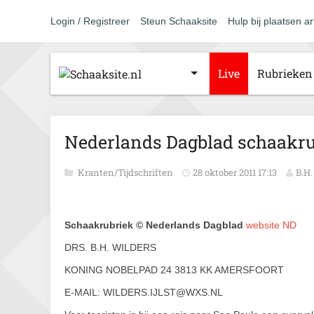
Login / Registreer
Steun Schaaksite
Hulp bij plaatsen ar
Live
Rubrieken
Nederlands Dagblad schaakrub
Kranten/Tijdschriften
28 oktober 2011 17:13
B.H.
Schaakrubriek © Nederlands Dagblad
website ND
DRS. B.H. WILDERS
KONING NOBELPAD 24 3813 KK AMERSFOORT
E-MAIL: WILDERS.IJLST@WXS.NL