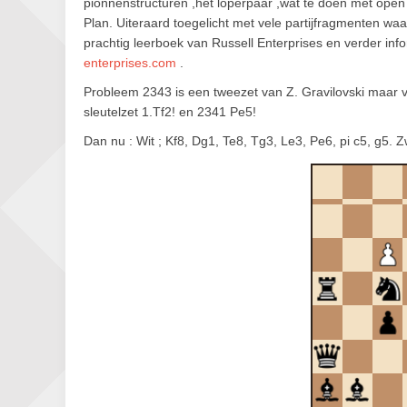
pionnenstructuren ,het loperpaar ,wat te doen met open 
Plan. Uiteraard toegelicht met vele partijfragmenten wa
prachtig leerboek van Russell Enterprises en verder in
enterprises.com
.
Probleem 2343 is een tweezet van Z. Gravilovski maar v
sleutelzet 1.Tf2! en 2341 Pe5!
Dan nu : Wit ; Kf8, Dg1, Te8, Tg3, Le3, Pe6, pi c5, g5. Z