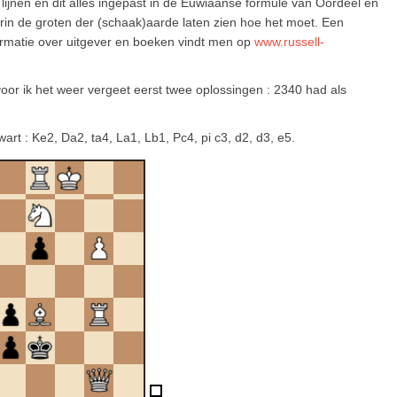
lijnen en dit alles ingepast in de Euwiaanse formule van Oordeel en
arin de groten der (schaak)aarde laten zien hoe het moet. Een
formatie over uitgever en boeken vindt men op
www.russell-
oor ik het weer vergeet eerst twee oplossingen : 2340 had als
wart : Ke2, Da2, ta4, La1, Lb1, Pc4, pi c3, d2, d3, e5.