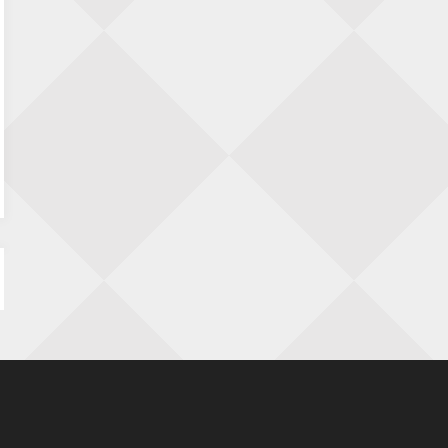
SIOK Rapid Schaaktoernooi
5 september 2026 · Oosterhout
Jan Schut Rapidtoernooi
5 september 2026 · Groningen
Kroeglopertoernooi Putten
5 september 2026 · Putten