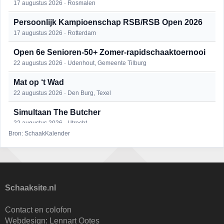
17 augustus 2026 · Rosmalen
Persoonlijk Kampioenschap RSB/RSB Open 2026
17 augustus 2026 · Rotterdam
Open 6e Senioren-50+ Zomer-rapidschaaktoernooi
22 augustus 2026 · Udenhout, Gemeente Tilburg
Mat op ‘t Wad
22 augustus 2026 · Den Burg, Texel
Simultaan The Butcher
22 augustus 2026 · Utrecht
Bron: SchaakKalender
2e Utrechts kroegloperstoernooi
23 augustus 2026 · Utrecht
Open Eemlandtoernooi 2026
25 augustus 2026 · Bunschoten-Spakenburg
Schaaksite.nl
DSC Girls Night
Contact en colofon
27 augustus 2026 · Delft
Webdesign:
Lennart Ootes