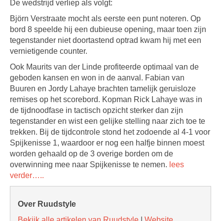
De wedstrijd verliep als volgt:
Björn Verstraate mocht als eerste een punt noteren. Op
bord 8 speelde hij een dubieuse opening, maar toen zijn
tegenstander niet doortastend optrad kwam hij met een
vernietigende counter.
Ook Maurits van der Linde profiteerde optimaal van de
geboden kansen en won in de aanval. Fabian van
Buuren en Jordy Lahaye brachten tamelijk geruisloze
remises op het scorebord. Kopman Rick Lahaye was in
de tijdnoodfase in tactisch opzicht sterker dan zijn
tegenstander en wist een gelijke stelling naar zich toe te
trekken. Bij de tijdcontrole stond het zodoende al 4-1 voor
Spijkenisse 1, waardoor er nog een halfje binnen moest
worden gehaald op de 3 overige borden om de
overwinning mee naar Spijkenisse te nemen.
lees
verder…..
Over Ruudstyle
Bekijk alle artikelen van Ruudstyle
|
Website