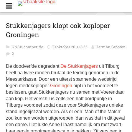
Stukkenjagers klopt ook koploper
Groningen
KNSB-competitie
30 oktober 2011 18:55
Herman Grooten
2
De doodverfde degradant
De Stukkenjagers
uit Tilburg
heeft na twee ronden brutaal de leiding genomen in de
Meesterklasse. Door een uiterst spannende wedstrijd
tegen medekoploper
Groningen
nipt in het voordeel te
beslissen, gaat Stukkenjagers nu samen met Voerendaal
aan kop. Het verschil is zelfs een half bordpuntje in
Tilburgs voordeel zodat deze voor Stukkenjagers unieke
stand ingelijst zal worden. Als er een ‘Man of the Match’
zou kunnen worden uitgeroepen, dan was dat in dit geval
een dame. Het lukte Anne Haast namelijk om met zwart
haar eerste grootmeesterscalp te pakken. Zij versloeg in