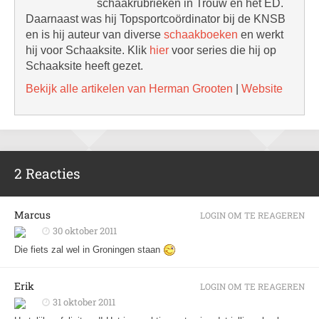
schaakrubrieken in Trouw en het ED.
Daarnaast was hij Topsportcoördinator bij de KNSB
en is hij auteur van diverse
schaakboeken
en werkt
hij voor Schaaksite. Klik
hier
voor series die hij op
Schaaksite heeft gezet.
Bekijk alle artikelen van Herman Grooten
|
Website
2 Reacties
Marcus
LOGIN OM TE REAGEREN
30 oktober 2011
Die fiets zal wel in Groningen staan
Erik
LOGIN OM TE REAGEREN
31 oktober 2011