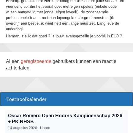
Hartelijk gefeliciteerd! Het is prachtig om te zien dat jullie schaak- en
vriendenclub, die het vooral doet met eigen spelers (enkele oude
wijzen aangevuld met jonge, eigen kweek), de zogenaamde
professionele teams met hun bijeengekochte grootmeesters (ik
overdrijf een beetje, ik weet het) een lange neus zet. Lang leve de
underdog!
Herman, zie ik dat goed ? Is jouw levensgezellin je voorbij in ELO ?
Alleen
geregistreerde
gebruikers kunnen een reactie
achterlaten.
Toernooikalender
Oscar Romero Open Hoorns Kampioenschap 2026
+ PK NHSB
14 augustus 2026 · Hoorn