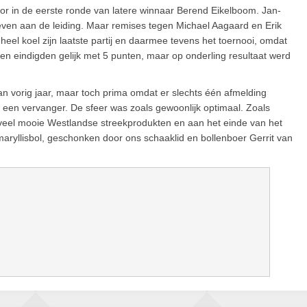
oor in de eerste ronde van latere winnaar Berend Eikelboom. Jan-
 even aan de leiding. Maar remises tegen Michael Aagaard en Erik
l koel zijn laatste partij en daarmee tevens het toernooi, omdat
den eindigden gelijk met 5 punten, maar op onderling resultaat werd
n vorig jaar, maar toch prima omdat er slechts één afmelding
 een vervanger. De sfeer was zoals gewoonlijk optimaal. Zoals
et veel mooie Westlandse streekprodukten en aan het einde van het
ryllisbol, geschonken door ons schaaklid en bollenboer Gerrit van