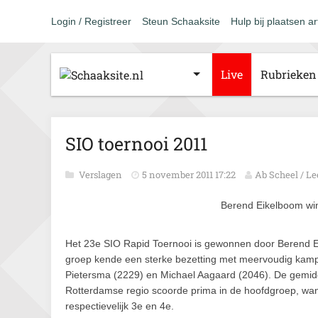
Login / Registreer
Steun Schaaksite
Hulp bij plaatsen ar
Live
Rubrieken
SIO toernooi 2011
Verslagen
5 november 2011 17:22
Ab Scheel / L
Berend Eikelboom wi
Het 23e SIO Rapid Toernooi is gewonnen door Berend Ei
groep kende een sterke bezetting met meervoudig kam
Pietersma (2229) en Michael Aagaard (2046). De gemidd
Rotterdamse regio scoorde prima in de hoofdgroep, wan
respectievelijk 3e en 4e.