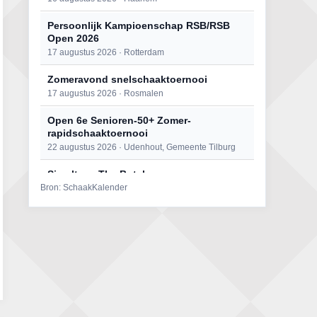
Persoonlijk Kampioenschap RSB/RSB
Open 2026
17 augustus 2026 · Rotterdam
Zomeravond snelschaaktoernooi
17 augustus 2026 · Rosmalen
Open 6e Senioren-50+ Zomer-
rapidschaaktoernooi
22 augustus 2026 · Udenhout, Gemeente Tilburg
Simultaan The Butcher
Bron: SchaakKalender
22 augustus 2026 · Utrecht
Mat op ‘t Wad
22 augustus 2026 · Den Burg, Texel
2e Utrechts kroegloperstoernooi
23 augustus 2026 · Utrecht
Open Eemlandtoernooi 2026
25 augustus 2026 · Bunschoten-Spakenburg