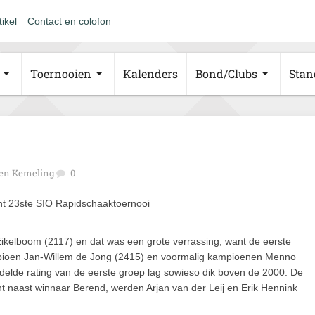
tikel
Contact en colofon
Toernooien
Kalenders
Bond/Clubs
Stan
een Kemeling
0
nt 23ste SIO Rapidschaaktoernooi
kelboom (2117) en dat was een grote verrassing, want de eerste
pioen Jan-Willem de Jong (2415) en voormalig kampioenen Menno
elde rating van de eerste groep lag sowieso dik boven de 2000. De
t naast winnaar Berend, werden Arjan van der Leij en Erik Hennink