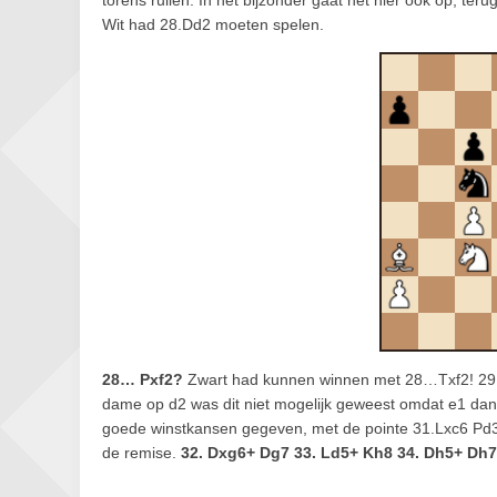
torens ruilen. In het bijzonder gaat het hier ook op, ter
Wit had 28.Dd2 moeten spelen.
28… Pxf2?
Zwart had kunnen winnen met 28…Txf2! 29.Lx
dame op d2 was dit niet mogelijk geweest omdat e1 dan
goede winstkansen gegeven, met de pointe 31.Lxc6 Pd
de remise.
32. Dxg6+ Dg7 33. Ld5+ Kh8 34. Dh5+ Dh7 