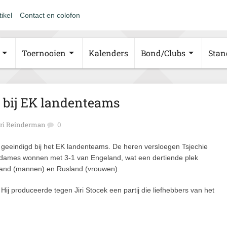
tikel
Contact en colofon
Toernooien
Kalenders
Bond/Clubs
Stan
 bij EK landenteams
ri Reinderman
0
geeindigd bij het EK landenteams. De heren versloegen Tsjechie
 dames wonnen met 3-1 van Engeland, wat een dertiende plek
land (mannen) en Rusland (vrouwen).
ij produceerde tegen Jiri Stocek een partij die liefhebbers van het