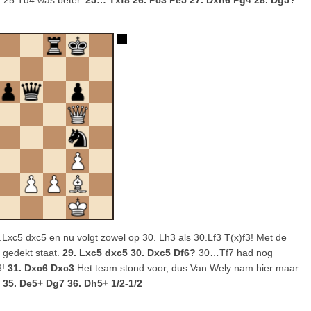
ug 25.Td4 was beter.
25… Txf8 26. Pc3 Pe5 27. Dxh6 Pg4 28. Dg5?
c5 dxc5 en nu volgt zowel op 30. Lh3 als 30.Lf3 T(x)f3! Met de
 gedekt staat.
29. Lxc5 dxc5 30. Dxc5 Df6?
30…Tf7 had nog
3!
31. Dxc6 Dxc3
Het team stond voor, dus Van Wely nam hier maar
35. De5+ Dg7 36. Dh5+ 1/2-1/2