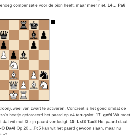
genoeg compensatie voor de pion heeft, maar meer niet.
14… Pa6
kroonjuweel van zwart te activeren. Concreet is het goed omdat de
t zo’n beetje geforceerd het paard op e4 terugwint.
17. gxf4
Wit moet
dat wit met f3 zijn paard verdedigt.
19. Lxf3 Tae8
Het paard staat
-O Da4!
Op 20….Pc5 kan wit het paard gewoon slaan, maar nu
t a2.