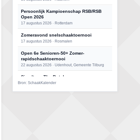
Persoonlijk Kampioenschap RSB/RSB
Open 2026
17 augustus 2026 · Rotterdam
Zomeravond snelschaaktoernooi
17 augustus 2026 · Rosmalen
Open 6e Senioren-50+ Zomer-
rapidschaaktoernooi
22 augustus 2026 · Udenhout, Gemeente Tilburg
Simultaan The Butcher
Bron: SchaakKalender
22 augustus 2026 · Utrecht
Mat op ‘t Wad
22 augustus 2026 · Den Burg, Texel
2e Utrechts kroegloperstoernooi
23 augustus 2026 · Utrecht
Open Eemlandtoernooi 2026
25 augustus 2026 · Bunschoten-Spakenburg