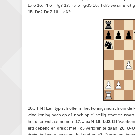
Lxf6 16. Ph6+ Kg7 17. Pxf5+ gxf5 18. Txh3 waarna wit 
15. De2 Dd7 16. Le3?
16…Pf4!
Een typisch offer in het koningsindisch om de 
witte koning noch op e1 noch op c1 veilig staat en zwar
het offer wel aannemen.
17… exf4 18. Ld2 f3!
Voorkomt 
erg gepend en dreigt met Pc5 verloren te gaan.
20. O-O
dreigt het weer vanwege het mat op c2. Daarnaast hang