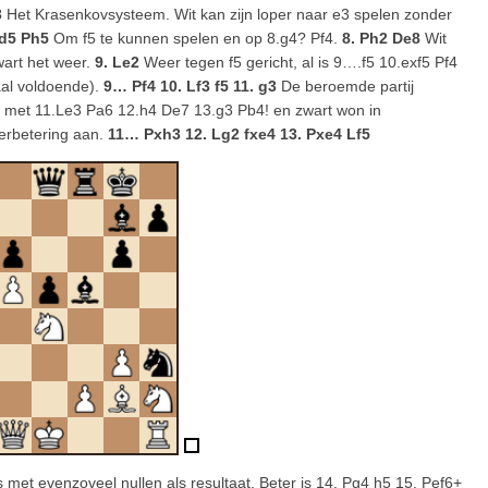
3
Het Krasenkovsysteem. Wit kan zijn loper naar e3 spelen zonder
 d5 Ph5
Om f5 te kunnen spelen en op 8.g4? Pf4.
8. Ph2 De8
Wit
wart het weer.
9. Le2
Weer tegen f5 gericht, al is 9….f5 10.exf5 Pf4
aal voldoende).
9… Pf4 10. Lf3 f5 11. g3
De beroemde partij
r met 11.Le3 Pa6 12.h4 De7 13.g3 Pb4! en zwart won in
 verbetering aan.
11… Pxh3 12. Lg2 fxe4 13. Pxe4 Lf5
met evenzoveel nullen als resultaat. Beter is 14. Pg4 h5 15. Pef6+