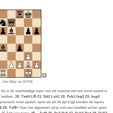
 - Van Wely na 19.Pd4
t. Nu is de zwartveldige loper van wit meestal wel een toren waard in
e hebben.
20. Txd4 Lf5 21. Dd2 Lxb1 22. Pxb1 fxg3 23. hxg3
namisch moet spelen, want als wit de tijd krijgt worden de lopers
6 25. Txf8+
Over het algemeen wil je met een kwaliteit achter geen