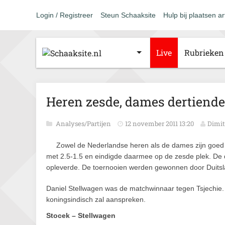
Login / Registreer
Steun Schaaksite
Hulp bij plaatsen ar
Live
Rubrieken
Heren zesde, dames dertiende
Analyses/Partijen
12 november 2011 13:20
Dimit
Zowel de Nederlandse heren als de dames zijn goed 
met 2.5-1.5 en eindigde daarmee op de zesde plek. De
opleverde. De toernooien werden gewonnen door Duits
Daniel Stellwagen was de matchwinnaar tegen Tsjechie. H
koningsindisch zal aanspreken.
Stocek – Stellwagen