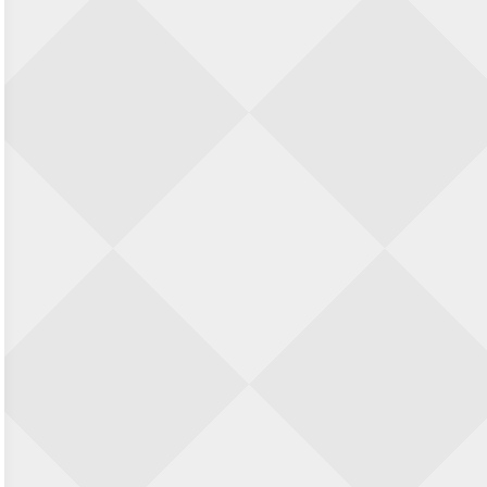
Nazomervierkampentoernooi 2026
28 augustus 2026 · Assen
KC Open
28 augustus 2026 · Haarlem
11e Goirles Weekend Kampioenschap
28 augustus 2026 · Goirle
Keisnel Schaaktoernooi
29 augustus 2026 · Amersfoort
Kroeg & Loper Leiden
30 augustus 2026 · Leiden
Open Schaakkampioenschap van
Arnhem
4 september 2026 · ARNHEM
Groninger stappenkampioenschap
5 september 2026 · Groningen