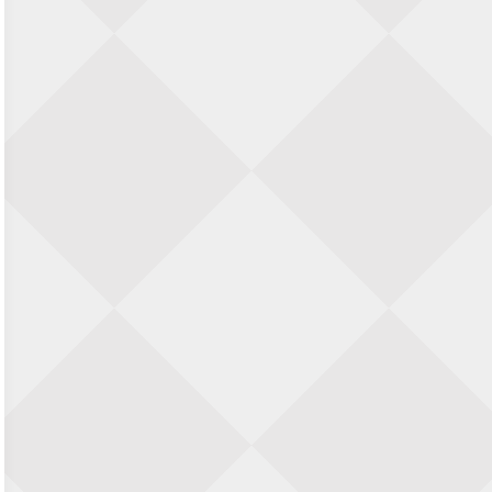
Zwolle Zuid Schaakt! Terrassentoernooi
voor duo’s
5 september 2026 · Zwolle
22e Hans Sandbrink Memorial
5 september 2026 · Utrecht
Open Kampioenschap Gouda 2026
5 september 2026 · Gouda