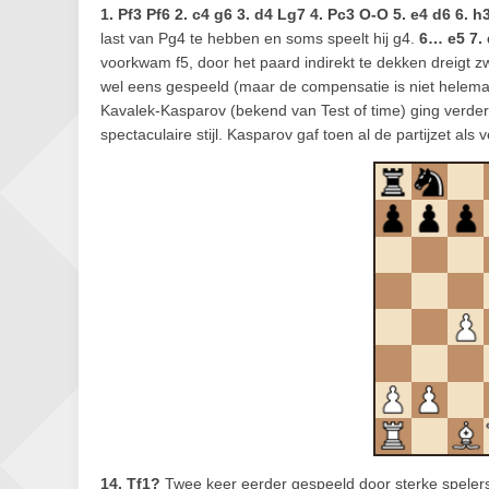
1. Pf3 Pf6 2. c4 g6 3. d4 Lg7 4. Pc3 O-O 5. e4 d6 6. h
last van Pg4 te hebben en soms speelt hij g4.
6… e5 7.
voorkwam f5, door het paard indirekt te dekken dreigt z
wel eens gespeeld (maar de compensatie is niet helem
Kavalek-Kasparov (bekend van Test of time) ging verde
spectaculaire stijl. Kasparov gaf toen al de partijzet als
14. Tf1?
Twee keer eerder gespeeld door sterke spelers 