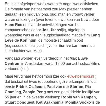
En in de afgelopen week waren er nogal wat activiteiten.
De formule van het toernooi zou Max plezier hebben
gedaan: een mix van jong, oud, man en vrouw; verder
waren er lezingen (over leven en werken van Euwe door
Hans Ree
en over de ontwikkelingen van het
computerschaak door
Jos Uiterwijk
), afgelopen
woensdag was er een jeugdschaakdag met de film
Lang
Leve de Koningin
, de mooiste schaakfilm ooit
(regisseuse en scriptschrijver is
Esmee Lammers
, de
kleindochter van Max).
Vandaag worden even verderop in het
Max Euwe
Centrum
in Amsterdam vanaf 12.00 uur acht schaakfilms
vertoond (zie )
Maar terug naar het toernooi (zie ook
euwetoernooi.nl
)
dat bestaat uit twee (dubbelrondige) vierkampen. In de
eerste
Fridrik Olafsson, Paul van der Sterren, Pia
Cramling, Zaoqin Peng
met een gemiddelde leeftijd van
55 jaar en in de tweede vierkamp
Robin van Kampen,
Stuart Conquest, Keti Arakhamia, Monika Socko
is de