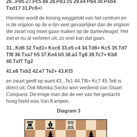
26...Pd5 27.Pc5 b6 28.Pd3 c5 29.e4 Pb4 30.Pxb4
Txd1? 31.Pc6+!
Hiermee wordt de koning weggelokt van het centrum en
is de vrijpion op de e-lijn veel gevaarlijker dan de vrijpion
die zwart nog moet gaan maken op de damevleugel. Het
ziet er nu al verloren uit, zo snel kan dat gaan.
31...Kd6 32.Txd1+ Kxc6 33.e5 c4 34.Td6+ Kc5 35.Td7
Tf8 36.Txa7 h5 37.Ke4 b5 38.a3 Tg8 39.Tc7+ Kb6
40.Txf7 Tg2
41.e6 Txb2 42.e7 Te2+ 43.Kf3
en zwart geeft op want 43...Te1 44.Tf6+ Kc7 45.Te6 is
direct uit. Ook Monika Socko won verdiend van Stuart
Conquest. De enige man die de eer van het geslacht
hoog hield was Van Kampen.
Diagram 3