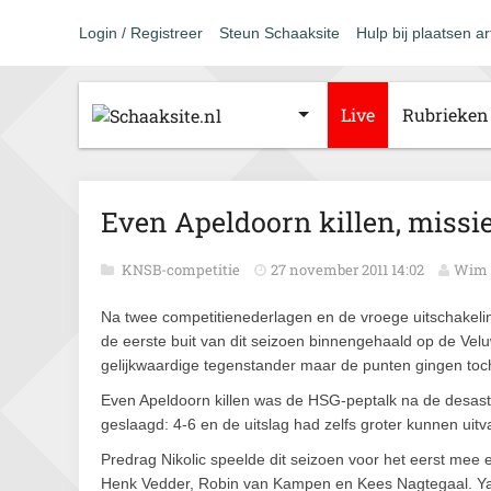
Login / Registreer
Steun Schaaksite
Hulp bij plaatsen ar
Live
Rubrieken
Even Apeldoorn killen, missie
KNSB-competitie
27 november 2011 14:02
Wim 
Na twee competitienederlagen en de vroege uitschakel
de eerste buit van dit seizoen binnengehaald op de Vel
gelijkwaardige tegenstander maar de punten gingen toch
Even Apeldoorn killen was de HSG-peptalk na de desast
geslaagd: 4-6 en de uitslag had zelfs groter kunnen uitva
Predrag Nikolic speelde dit seizoen voor het eerst mee 
Henk Vedder, Robin van Kampen en Kees Nagtegaal. Yas