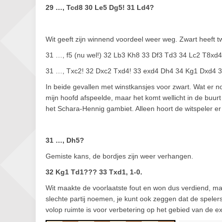
29 …, Tcd8 30 Le5 Dg5! 31 Ld4?
Wit geeft zijn winnend voordeel weer weg. Zwart heeft 
31 …, f5 (nu wel!) 32 Lb3 Kh8 33 Df3 Td3 34 Lc2 T8xd4
31 …, Txc2! 32 Dxc2 Txd4! 33 exd4 Dh4 34 Kg1 Dxd4 
In beide gevallen met winstkansjes voor zwart. Wat er nog 
mijn hoofd afspeelde, maar het komt wellicht in de buur
het Schara-Hennig gambiet. Alleen hoort de witspeler er z
31 …, Dh5?
Gemiste kans, de bordjes zijn weer verhangen.
32 Kg1 Td1??? 33 Txd1, 1-0.
Wit maakte de voorlaatste fout en won dus verdiend, ma
slechte partij noemen, je kunt ook zeggen dat de spel
volop ruimte is voor verbetering op het gebied van de ex