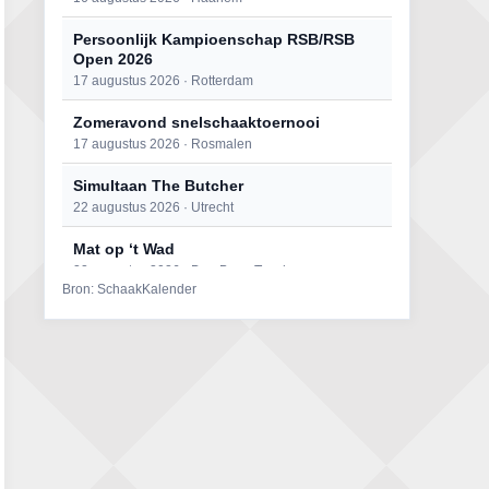
Persoonlijk Kampioenschap RSB/RSB
Open 2026
17 augustus 2026 · Rotterdam
Zomeravond snelschaaktoernooi
17 augustus 2026 · Rosmalen
Simultaan The Butcher
22 augustus 2026 · Utrecht
Mat op ‘t Wad
22 augustus 2026 · Den Burg, Texel
Bron: SchaakKalender
Open 6e Senioren-50+ Zomer-
rapidschaaktoernooi
22 augustus 2026 · Udenhout, Gemeente Tilburg
2e Utrechts kroegloperstoernooi
23 augustus 2026 · Utrecht
Open Eemlandtoernooi 2026
25 augustus 2026 · Bunschoten-Spakenburg