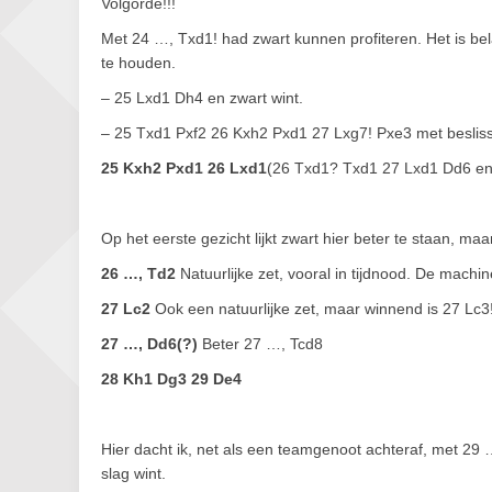
Volgorde!!!
Met 24 …, Txd1! had zwart kunnen profiteren. Het is bela
te houden.
– 25 Lxd1 Dh4 en zwart wint.
– 25 Txd1 Pxf2 26 Kxh2 Pxd1 27 Lxg7! Pxe3 met besliss
25 Kxh2 Pxd1 26 Lxd1
(26 Txd1? Txd1 27 Lxd1 Dd6 en 
Op het eerste gezicht lijkt zwart hier beter te staan, maa
26 …, Td2
Natuurlijke zet, vooral in tijdnood. De machi
27 Lc2
Ook een natuurlijke zet, maar winnend is 27 Lc3
27 …, Dd6(?)
Beter 27 …, Tcd8
28 Kh1 Dg3 29 De4
Hier dacht ik, net als een teamgenoot achteraf, met 29 
slag wint.