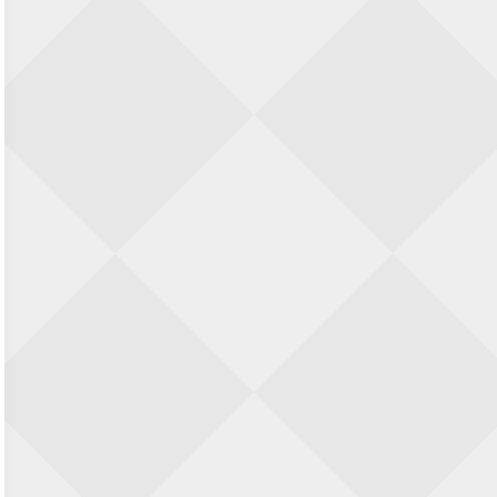
Nazomervierkampentoernooi 2026
28 augustus 2026 · Assen
KC Open
28 augustus 2026 · Haarlem
11e Goirles Weekend Kampioenschap
28 augustus 2026 · Goirle
Keisnel Schaaktoernooi
29 augustus 2026 · Amersfoort
Kroeg & Loper Leiden
30 augustus 2026 · Leiden
Open Schaakkampioenschap van
Arnhem
4 september 2026 · ARNHEM
Groninger stappenkampioenschap
5 september 2026 · Groningen