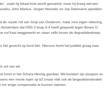
r’, zoals hij lokaal trots wordt genoemd, maar hij kreeg wel een
Chucelov, John Markus, Jorgen Henseler en Jop Delemarre speelden
it de royale ruif van Joop van Oosterom, maar voor eigen rekening,
t uit Amsterdam dat HSG 2 knap 4-4 heeft gespeeld tegen Boven IJ
e nul fraai weggewerkt en staan zelfs boven de degradatiestreep.
as het gevecht op bord tien. Hiervoor komt het publiek graag naar
2e zet van wit.
het hoort in het Schara-Hennig gambiet. Wit koestert zijn pluspion en
 eens een mooie loper op b2 (maar vlak ook de langeafstandsraket
en om enige compensatie te kunnen claimen.