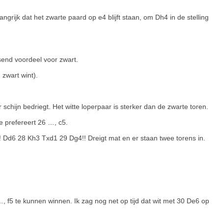
ngrijk dat het zwarte paard op e4 blijft staan, om Dh4 in de stelling
end voordeel voor zwart.
zwart wint).
r schijn bedriegt. Het witte loperpaar is sterker dan de zwarte toren.
ne prefereert 26 …, c5.
! Dd6 28 Kh3 Txd1 29 Dg4!! Dreigt mat en er staan twee torens in.
…, f5 te kunnen winnen. Ik zag nog net op tijd dat wit met 30 De6 op