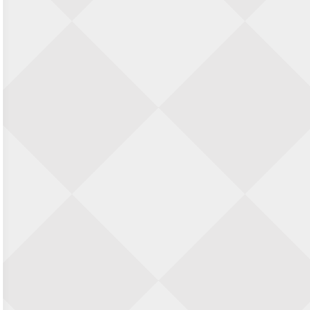
Zwolle Zuid Schaakt! Terrassentoernooi
voor duo’s
5 september 2026 · Zwolle
22e Hans Sandbrink Memorial
5 september 2026 · Utrecht
Open Kampioenschap Gouda 2026
5 september 2026 · Gouda