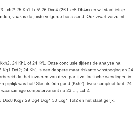
3 Lxh2! 25 Kh1 Le5! 26 Dxe4 (26 Lxe5 Dh4=) en wit staat ietsje
vinden, vaak is de juiste volgorde beslissend. Ook zwart verzuimt
4 Kxh2, 24 Kh1 of 24 Kf1. Onze conclusie tijdens de analyse na
25 Kg1 Dxf2; 24 Kh1 is een dappere maar riskante winstpoging en 24
rbereid dat het invoeren van deze partij vol tactische wendingen in
En pijnlijk was het! Slechts één goed (Kxh2), twee compleet fout. 24
de waanzinnige computervariant na 23 …, Lxh2:
 Dxc8 Kxg7 29 Dg4 Dxg4 30 Lxg4 Txf2 en het staat gelijk.