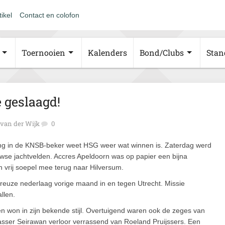
tikel
Contact en colofon
Toernooien
Kalenders
Bond/Clubs
Stan
 geslaagd!
van der Wijk
0
ing in de KNSB-beker weet HSG weer wat winnen is. Zaterdag werd
uwse jachtvelden. Accres Apeldoorn was op papier een bijna
 vrij soepel mee terug naar Hilversum.
reuze nederlaag vorige maand in en tegen Utrecht. Missie
llen.
en won in zijn bekende stijl. Overtuigend waren ook de zeges van
ser Seirawan verloor verrassend van Roeland Pruijssers. Een