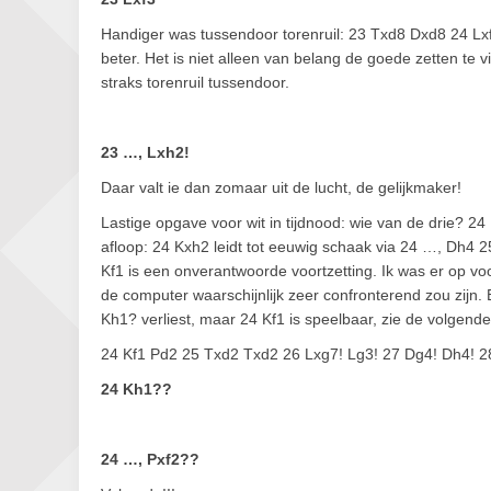
Handiger was tussendoor torenruil: 23 Txd8 Dxd8 24 Lxf
beter. Het is niet alleen van belang de goede zetten te 
straks torenruil tussendoor.
23 …, Lxh2!
Daar valt ie dan zomaar uit de lucht, de gelijkmaker!
Lastige opgave voor wit in tijdnood: wie van de drie? 2
afloop: 24 Kxh2 leidt tot eeuwig schaak via 24 …, Dh4 
Kf1 is een onverantwoorde voortzetting. Ik was er op voo
de computer waarschijnlijk zeer confronterend zou zijn. 
Kh1? verliest, maar 24 Kf1 is speelbaar, zie de volgen
24 Kf1 Pd2 25 Txd2 Txd2 26 Lxg7! Lg3! 27 Dg4! Dh4! 28
24 Kh1??
24 …, Pxf2??