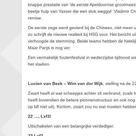
knappe prestatie van ‘de eerste Apeldoornse grootmeeste
beetje hulp van Yasser die een stuk weggaf. Vladimir 
remise.
De eerste zege werd gevierd bij de Chinees, niet meer u
zo schrijft de nieuwe realiteit bij HSG voor. Het berich
verhoogde de stemming. Beide teams hebben de hatelijk
Maar Parijs is nog ver.
Een vermakelijk foutenfestival in wederzijdse tijdnood w
het stadion.
Lucien van Beek – Wim van der Wijk
, stelling na de 2
Zwart heeft al wat scheepjes achter zit verbrand, zoals 
heeft bovendien de betere pionnenstructuur en ook nog
op b8 niet uit). Kortom, zwart zou nu wat moeten hebb
22 …, Lxf3!
Uitschakelen van een belangrijke verdediger.
23 Lxf3