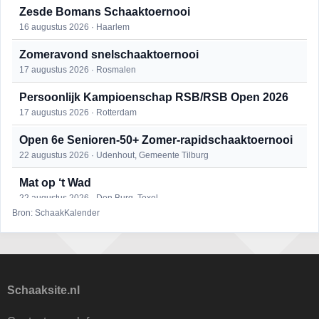
Zesde Bomans Schaaktoernooi
16 augustus 2026 · Haarlem
Zomeravond snelschaaktoernooi
17 augustus 2026 · Rosmalen
Persoonlijk Kampioenschap RSB/RSB Open 2026
17 augustus 2026 · Rotterdam
Open 6e Senioren-50+ Zomer-rapidschaaktoernooi
22 augustus 2026 · Udenhout, Gemeente Tilburg
Mat op ‘t Wad
22 augustus 2026 · Den Burg, Texel
Bron: SchaakKalender
Simultaan The Butcher
22 augustus 2026 · Utrecht
2e Utrechts kroegloperstoernooi
23 augustus 2026 · Utrecht
Schaaksite.nl
Open Eemlandtoernooi 2026