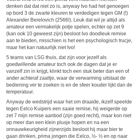
denken dat dat niet zo is, anyway Ivo had het genoegen
op bord 3 de zwarte kleuren te verdedigen tegen GM (!)
Alexander Berelovich (2566!). Leuk dat wil je altijd als
amateur een vermakelijk potje spelen, echter op zet 9
(kan ook 10 geweest zijn) besloot Ivo doodleuk remise
aan te bieden, misschien is het een psychologisch trucje,
maar het kan natuurlijk niet Ivo!
5 teams van LSG thuis, dat zijn voor jezelf als
goedwillende amateur toch ook de dagen dat je er
vanzelf zin in krijgt, klinkt toch een stuk beter dan een of
ander achteraf zaaltje, waar de verwarming uitstaat de
bediening ver te zoeken is en de sfeer kouder lijkt dan de
temperatuur.
Anyway de wedstrijd waar het om draaide, ikzelf speelde
tegen Eelco Kuipers een saaie remise, hij weigerde op
zet 7 mijn remise aanbod (zijn goed recht), maar kon niet
op meer dan een klein plusje hopen en na een
onnauwkeurigheid zijnerzijds besloot hij maar bier te
gaan drinken, prima jongen die Eelco, ½- ½ en op naar