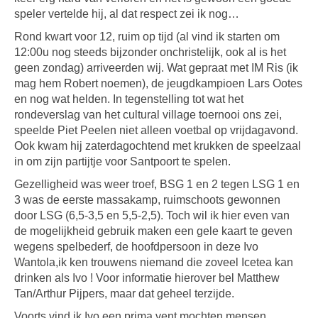
speler vertelde hij, al dat respect zei ik nog…
Rond kwart voor 12, ruim op tijd (al vind ik starten om
12:00u nog steeds bijzonder onchristelijk, ook al is het
geen zondag) arriveerden wij. Wat gepraat met IM Ris (ik
mag hem Robert noemen), de jeugdkampioen Lars Ootes
en nog wat helden. In tegenstelling tot wat het
rondeverslag van het cultural village toernooi ons zei,
speelde Piet Peelen niet alleen voetbal op vrijdagavond.
Ook kwam hij zaterdagochtend met krukken de speelzaal
in om zijn partijtje voor Santpoort te spelen.
Gezelligheid was weer troef, BSG 1 en 2 tegen LSG 1 en
3 was de eerste massakamp, ruimschoots gewonnen
door LSG (6,5-3,5 en 5,5-2,5). Toch wil ik hier even van
de mogelijkheid gebruik maken een gele kaart te geven
wegens spelbederf, de hoofdpersoon in deze Ivo
Wantola,ik ken trouwens niemand die zoveel Icetea kan
drinken als Ivo ! Voor informatie hierover bel Matthew
Tan/Arthur Pijpers, maar dat geheel terzijde.
Voorts vind ik Ivo een prima vent mochten mensen