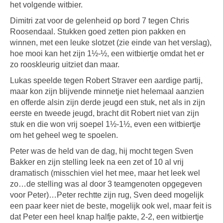
het volgende witbier.
Dimitri zat voor de gelenheid op bord 7 tegen Chris
Roosendaal. Stukken goed zetten pion pakken en
winnen, met een leuke slotzet (zie einde van het verslag),
hoe mooi kan het zijn 1½-½, een witbiertje omdat het er
zo rooskleurig uitziet dan maar.
Lukas speelde tegen Robert Straver een aardige partij,
maar kon zijn blijvende minnetje niet helemaal aanzien
en offerde alsin zijn derde jeugd een stuk, net als in zijn
eerste en tweede jeugd, bracht dit Robert niet van zijn
stuk en die won vrij soepel 1½-1½, even een witbiertje
om het geheel weg te spoelen.
Peter was de held van de dag, hij mocht tegen Sven
Bakker en zijn stelling leek na een zet of 10 al vrij
dramatisch (misschien viel het mee, maar het leek wel
zo…de stelling was al door 3 teamgenoten opgegeven
voor Peter)…Peter rechtte zijn rug, Sven deed mogelijk
een paar keer niet de beste, mogelijk ook wel, maar feit is
dat Peter een heel knap halfje pakte, 2-2, een witbiertje