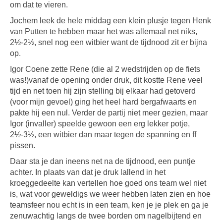
om dat te vieren.
Jochem leek de hele middag een klein plusje tegen Henk
van Putten te hebben maar het was allemaal net niks,
2½-2½, snel nog een witbier want de tijdnood zit er bijna
op.
Igor Coene zette Rene (die al 2 wedstrijden op de fiets
was!)vanaf de opening onder druk, dit kostte Rene veel
tijd en net toen hij zijn stelling bij elkaar had getoverd
(voor mijn gevoel) ging het heel hard bergafwaarts en
pakte hij een nul. Verder de partij niet meer gezien, maar
Igor (invaller) speelde gewoon een erg lekker potje,
2½-3½, een witbier dan maar tegen de spanning en ff
pissen.
Daar sta je dan ineens net na de tijdnood, een puntje
achter. In plaats van dat je druk lallend in het
kroeggedeelte kan vertellen hoe goed ons team wel niet
is, wat voor geweldigs we weer hebben laten zien en hoe
teamsfeer nou echt is in een team, ken je je plek en ga je
zenuwachtig langs de twee borden om nagelbijtend en