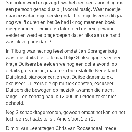
3minuten werd er gezegd, we hebben een aanrijding met
een persoon gehad dus blijf vooral rustig. Waar moet je
naartoe is dan mijn eerste gedachte, mijn tweede dit gaat
nog wel ff duren en het 3e had ik nog maar een boek
meegenomen…5minuten later reed de trein gewoon
verder en werd er omgeroepen dat er niks aan de hand
was, ik zeg hoe dan ?
In Tilburg was het nog feest omdat Jan Sprenger jarig
was, met duits bier, allemaal blije Stukkenjagers en een
kratje Duitsers beleefden we nog een dolle avond, op
details ga ik niet in, maar een bierestafette Nederland –
Duitsland, pianoconcert en wat Duitse dansmuziek,
excuseer Duitsers die op muziek dansten, excuseer
Duitsers die bewogen op muziek kwamen die nacht
langs…en zondag had ik 12.00u in Leiden zeker niet
gehaald.
Nog 2 schaakfragementen, gewoon omdat het kan en het
toch een schaaksite is…Amersfoort 1 en 2.
Dimitri van Leent tegen Chris van Roosendaal, mede