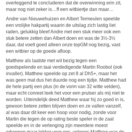
overleggend te concluderen dat de overwinning erin zit,
maar nog niet zeker is…ff een witbiertje dan maar…
Andre van Nieuwehuizen en Albert Termeulen speelde
een vrolijke hakpartij waarin de uitslag zich lastig liet
raden, gelukkig bleef Andre met een stuk meer ook een
stuk betere zetten dan Albert doen en was de 3½-3½
daar, dat voelt goed alleen onze topGM nog bezig, vast
een witbier op de goede afloop.
Matthew als laatste met wit bezig tegen een
goedspelende en taai verdedigende Martin Roobol (ook
invaller). Matthew speelde op zet 8 al Dh5+, maar het
was geen mat dus het duurde nog een tijdje. Matthew had
de hele partij een plus (in de vorm van 32 witte velden),
maar echt conreet leek het voor een prutser als mij niet te
worden. Uiteindelijk deed Matthew waar hij zo goed in is,
gewoon betere zetten blijven doen en ze vallen vanzelf,
al was daar dit keer een hoop voor nodig, zonde voor
Martin die tegen de op rating beste speler in de zaal
speelde en in de verlenging zijn meerdere moest
erkennen maar lekker voor ons, volgens Matthew was de