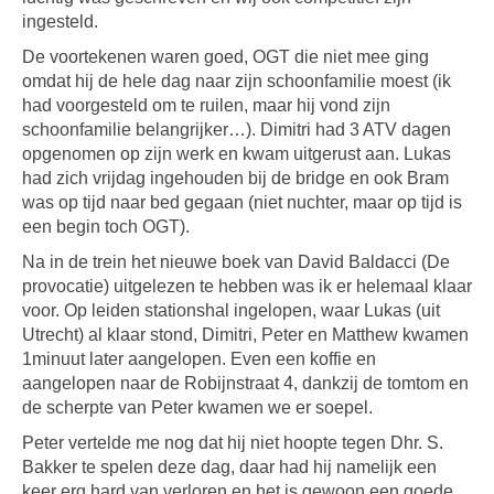
ingesteld.
De voortekenen waren goed, OGT die niet mee ging
omdat hij de hele dag naar zijn schoonfamilie moest (ik
had voorgesteld om te ruilen, maar hij vond zijn
schoonfamilie belangrijker…). Dimitri had 3 ATV dagen
opgenomen op zijn werk en kwam uitgerust aan. Lukas
had zich vrijdag ingehouden bij de bridge en ook Bram
was op tijd naar bed gegaan (niet nuchter, maar op tijd is
een begin toch OGT).
Na in de trein het nieuwe boek van David Baldacci (De
provocatie) uitgelezen te hebben was ik er helemaal klaar
voor. Op leiden stationshal ingelopen, waar Lukas (uit
Utrecht) al klaar stond, Dimitri, Peter en Matthew kwamen
1minuut later aangelopen. Even een koffie en
aangelopen naar de Robijnstraat 4, dankzij de tomtom en
de scherpte van Peter kwamen we er soepel.
Peter vertelde me nog dat hij niet hoopte tegen Dhr. S.
Bakker te spelen deze dag, daar had hij namelijk een
keer erg hard van verloren en het is gewoon een goede