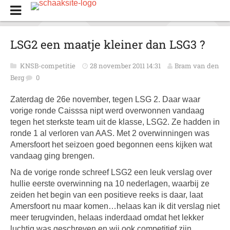
LSG2 een maatje kleiner dan LSG3 ?
KNSB-competitie
28 november 2011 14:31
Bram van den
Berg
0
Zaterdag de 26e november, tegen LSG 2. Daar waar
vorige ronde Caisssa nipt werd overwonnen vandaag
tegen het sterkste team uit de klasse, LSG2. Ze hadden in
ronde 1 al verloren van AAS. Met 2 overwinningen was
Amersfoort het seizoen goed begonnen eens kijken wat
vandaag ging brengen.
Na de vorige ronde schreef LSG2 een leuk verslag over
hullie eerste overwinning na 10 nederlagen, waarbij ze
zeiden het begin van een positieve reeks is daar, laat
Amersfoort nu maar komen…helaas kan ik dit verslag niet
meer terugvinden, helaas inderdaad omdat het lekker
luchtig was geschreven en wij ook competitief zijn