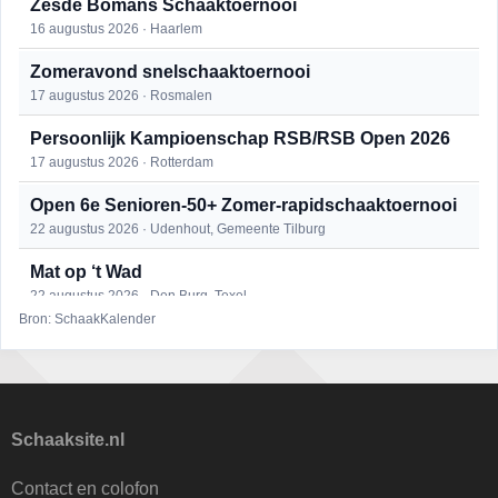
Zesde Bomans Schaaktoernooi
16 augustus 2026 · Haarlem
Zomeravond snelschaaktoernooi
17 augustus 2026 · Rosmalen
Persoonlijk Kampioenschap RSB/RSB Open 2026
17 augustus 2026 · Rotterdam
Open 6e Senioren-50+ Zomer-rapidschaaktoernooi
22 augustus 2026 · Udenhout, Gemeente Tilburg
Mat op ‘t Wad
22 augustus 2026 · Den Burg, Texel
Bron: SchaakKalender
Simultaan The Butcher
22 augustus 2026 · Utrecht
2e Utrechts kroegloperstoernooi
23 augustus 2026 · Utrecht
Schaaksite.nl
Open Eemlandtoernooi 2026
Contact en colofon
25 augustus 2026 · Bunschoten-Spakenburg