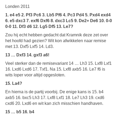
Londen 2011
1. e4 e5 2. Pf3 Pc6 3. Lb5 Pf6 4. Pc3 Pd4 5. Pxd4 exd4
6. e5 dxc3 7. exf6 Dxf6 8. dxc3 Lc5 9. De2+ De6 10. 0-0
0-0 11. Df3 d6 12. Lg5 Df5 13. Le7?
Zou hij echt hebben gedacht dat Kramnik deze zet over
het hoofd had gezien? Wit kon afwikkelen naar remise
met 13. Dxf5 Lxf5 14. Ld3.
13 … Dxf3 14. gxf3 a6!
Veel sterker dan de remisevariant 14 … Lh3 15. Lxf8 Lxf1
16. Lxd6 Lxd6 17. Txf1. Na 15. Lxf8 axb5 16. Le7 f6 is
wits loper voor altijd opgesloten.
15. La4?
En hierna is de partij voorbij. De enige kans is 15. b4
axb5 16. bxc5 Lh3 17. Lxf8 Lxf1 18. Le7 Lh3 19. cxd6
cxd6 20. Lxd6 en wit kan zich misschien handhaven.
15 … b5 16. b4