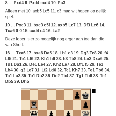
8 … Pxd4 9. Pxd4 exd4 10. Pc3
Alleen met 10. axb5 Lc5 11. c3 mag wit hopen op gelijk
spel.
10 … Pxc3 11. bxc3 c5! 12. axb5 Le7 13. Df3 Le6 14.
Txa6 0-0 15. cxd4 c4 16. La2
Deze loper is er zo mogelijk nog erger aan toe dan die
van Short.
16 … Txa6 17. bxa6 Da5 18. Lb1 c3 19. Dg3 Tc8 20. f4
Lf5 21. Te1 Lf6 22. Kh1 h6 23. h3 Tb8 24. Le3 Dxa6 25.
Td1 Da1 26. De1 Le4 27. Kh2 Le7 28. Df1 f5 29. Te1
Lh4 30. g3 Le7 31. Lf2 Ld6 32. Tc1 Kh7 33. Te1 Tb6 34.
Tc1 La3 35. Te1 Db2 36. De2 Tb4 37. Tg1 Tb6 38. Te1
Db5 39. Dh5