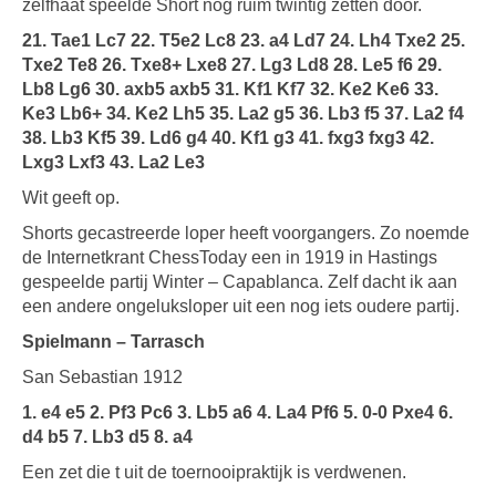
zelfhaat speelde Short nog ruim twintig zetten door.
21. Tae1 Lc7 22. T5e2 Lc8 23. a4 Ld7 24. Lh4 Txe2 25.
Txe2 Te8 26. Txe8+ Lxe8 27. Lg3 Ld8 28. Le5 f6 29.
Lb8 Lg6 30. axb5 axb5 31. Kf1 Kf7 32. Ke2 Ke6 33.
Ke3 Lb6+ 34. Ke2 Lh5 35. La2 g5 36. Lb3 f5 37. La2 f4
38. Lb3 Kf5 39. Ld6 g4 40. Kf1 g3 41. fxg3 fxg3 42.
Lxg3 Lxf3 43. La2 Le3
Wit geeft op.
Shorts gecastreerde loper heeft voorgangers. Zo noemde
de Internetkrant ChessToday een in 1919 in Hastings
gespeelde partij Winter – Capablanca. Zelf dacht ik aan
een andere ongeluksloper uit een nog iets oudere partij.
Spielmann – Tarrasch
San Sebastian 1912
1. e4 e5 2. Pf3 Pc6 3. Lb5 a6 4. La4 Pf6 5. 0-0 Pxe4 6.
d4 b5 7. Lb3 d5 8. a4
Een zet die t uit de toernooipraktijk is verdwenen.