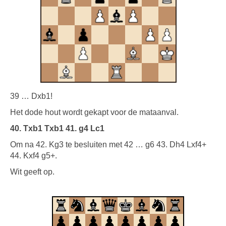
39 … Dxb1!
Het dode hout wordt gekapt voor de mataanval.
40. Txb1 Txb1 41. g4 Lc1
Om na 42. Kg3 te besluiten met 42 … g6 43. Dh4 Lxf4+
44. Kxf4 g5+.
Wit geeft op.