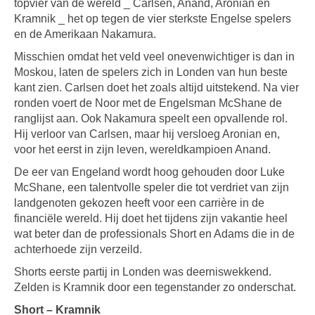
topvier van de wereld _ Carlsen, Anand, Aronian en
Kramnik _ het op tegen de vier sterkste Engelse spelers
en de Amerikaan Nakamura.
Misschien omdat het veld veel onevenwichtiger is dan in
Moskou, laten de spelers zich in Londen van hun beste
kant zien. Carlsen doet het zoals altijd uitstekend. Na vier
ronden voert de Noor met de Engelsman McShane de
ranglijst aan. Ook Nakamura speelt een opvallende rol.
Hij verloor van Carlsen, maar hij versloeg Aronian en,
voor het eerst in zijn leven, wereldkampioen Anand.
De eer van Engeland wordt hoog gehouden door Luke
McShane, een talentvolle speler die tot verdriet van zijn
landgenoten gekozen heeft voor een carrière in de
financiële wereld. Hij doet het tijdens zijn vakantie heel
wat beter dan de professionals Short en Adams die in de
achterhoede zijn verzeild.
Shorts eerste partij in Londen was deerniswekkend.
Zelden is Kramnik door een tegenstander zo onderschat.
Short – Kramnik