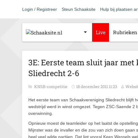
Login / Registreer
Steun Schaaksite
Hulp bij plaatsen ar
Live
Rubrieken
3E: Eerste team sluit jaar met
Sliedrecht 2-6
KNSB-competitie
18 december 2011 11:23
Websit
Het eerste team van Schaakvereniging Sliedrecht blijft h
wedstrijd werd in winst omgezet. Tegen ZSC-Saende 2 
overwinning.
Opnieuw moest de teamleider op het laatst de opstellin
Mijnster was de invaller en die zou van zich doen gaan
heel veel wilde partijen. Dat ligt vooral Kees Wessels wel