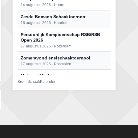
14 augustus 2026 · Hoorn
Zesde Bomans Schaaktoernooi
16 augustus 2026 · Haarlem
Persoonlijk Kampioenschap RSB/RSB
Open 2026
17 augustus 2026 · Rotterdam
Zomeravond snelschaaktoernooi
17 augustus 2026 · Rosmalen
Mat op ‘t Wad
Bron: SchaakKalender
22 augustus 2026 · Den Burg, Texel
Open 6e Senioren-50+ Zomer-
rapidschaaktoernooi
22 augustus 2026 · Udenhout, Gemeente Tilburg
Simultaan The Butcher
22 augustus 2026 · Utrecht
2e Utrechts kroegloperstoernooi