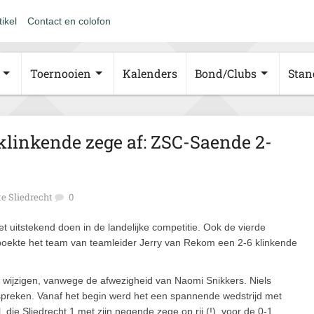
tikel
Contact en colofon
Toernooien
Kalenders
Bond/Clubs
Stan
 klinkende zege af: ZSC-Saende 2-
e Sliedrecht
0
et uitstekend doen in de landelijke competitie. Ook de vierde
boekte het team van teamleider Jerry van Rekom een 2-6 klinkende
g wijzigen, vanwege de afwezigheid van Naomi Snikkers. Niels
 spreken. Vanaf het begin werd het een spannende wedstrijd met
, die Sliedrecht 1 met zijn negende zege op rij (!), voor de 0-1