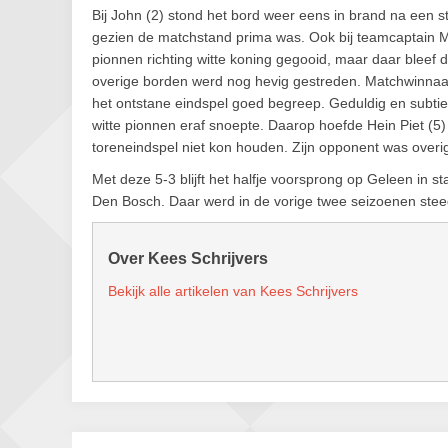
Bij John (2) stond het bord weer eens in brand na een s
gezien de matchstand prima was. Ook bij teamcaptain Mar
pionnen richting witte koning gegooid, maar daar bleef
overige borden werd nog hevig gestreden. Matchwinnaar 
het ontstane eindspel goed begreep. Geduldig en subtiel
witte pionnen eraf snoepte. Daarop hoefde Hein Piet (5) 
toreneindspel niet kon houden. Zijn opponent was over
Met deze 5-3 blijft het halfje voorsprong op Geleen in s
Den Bosch. Daar werd in de vorige twee seizoenen steed
Over Kees Schrijvers
Bekijk alle artikelen van Kees Schrijvers