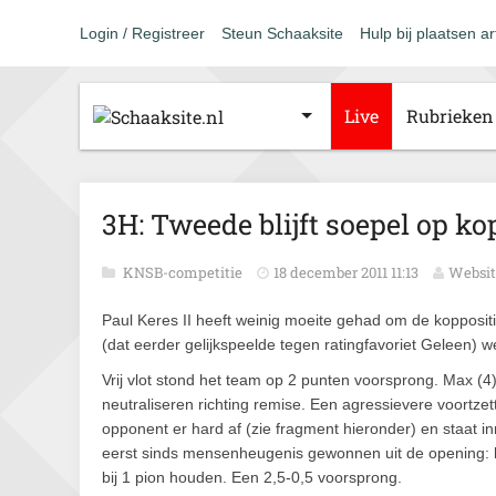
Login / Registreer
Steun Schaaksite
Hulp bij plaatsen ar
Live
Rubrieken
3H: Tweede blijft soepel op k
KNSB-competitie
18 december 2011 11:13
Websit
Paul Keres II heeft weinig moeite gehad om de kopposi
(dat eerder gelijkspeelde tegen ratingfavoriet Geleen) 
Vrij vlot stond het team op 2 punten voorsprong. Max (4
neutraliseren richting remise. Een agressievere voortzet
opponent er hard af (zie fragment hieronder) en staat in
eerst sinds mensenheugenis gewonnen uit de opening: h
bij 1 pion houden. Een 2,5-0,5 voorsprong.