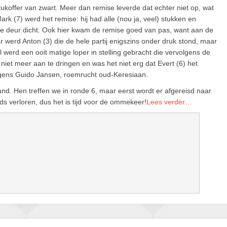
tukoffer van zwart. Meer dan remise leverde dat echter niet op, wat
k (7) werd het remise: hij had alle (nou ja, veel) stukken en
 de deur dicht. Ook hier kwam de remise goed van pas, want aan de
werd Anton (3) die de hele partij enigszins onder druk stond, maar
 werd een ooit matige loper in stelling gebracht die vervolgens de
niet meer aan te dringen en was het niet erg dat Evert (6) het
igens Guido Jansen, roemrucht oud-Keresiaan.
tand. Hen treffen we in ronde 6, maar eerst wordt er afgereisd naar
s verloren, dus het is tijd voor de ommekeer!
Lees verder…