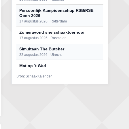
Persoonlijk Kampioenschap RSB/RSB
Open 2026
17 augustus 2026 · Rotterdam
Zomeravond snelschaaktoernooi
17 augustus 2026 · Rosmalen
Simultaan The Butcher
22 augustus 2026 · Utrecht
Mat op ‘t Wad
22 augustus 2026 · Den Burg, Texel
Bron: SchaakKalender
Open 6e Senioren-50+ Zomer-
rapidschaaktoernooi
22 augustus 2026 · Udenhout, Gemeente Tilburg
2e Utrechts kroegloperstoernooi
23 augustus 2026 · Utrecht
Open Eemlandtoernooi 2026
25 augustus 2026 · Bunschoten-Spakenburg