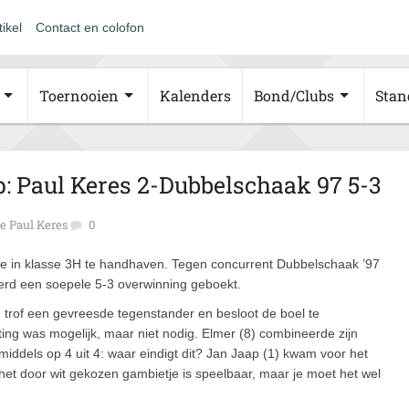
tikel
Contact en colofon
Toernooien
Kalenders
Bond/Clubs
Stan
op: Paul Keres 2-Dubbelschaak 97 5-3
e Paul Keres
0
tie in klasse 3H te handhaven. Tegen concurrent Dubbelschaak ’97
werd een soepele 5-3 overwinning geboekt.
) trof een gevreesde tegenstander en besloot de boel te
ting was mogelijk, maar niet nodig. Elmer (8) combineerde zijn
middels op 4 uit 4: waar eindigt dit? Jan Jaap (1) kwam voor het
et door wit gekozen gambietje is speelbaar, maar je moet het wel