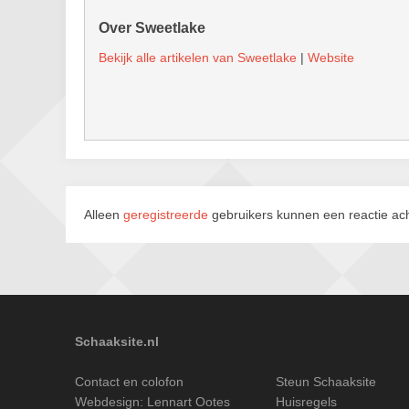
Over Sweetlake
Bekijk alle artikelen van Sweetlake
|
Website
Alleen
geregistreerde
gebruikers kunnen een reactie ach
Schaaksite.nl
Contact en colofon
Steun Schaaksite
Webdesign:
Lennart Ootes
Huisregels