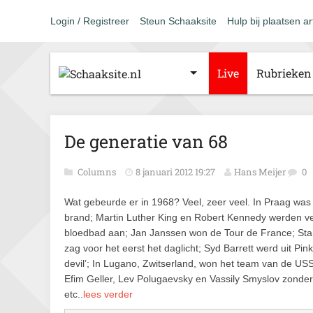
Login / Registreer
Steun Schaaksite
Hulp bij plaatsen ar
Live
Rubrieken
De generatie van 68
Columns
8 januari 2012 19:27
Hans Meijer
0
Wat gebeurde er in 1968? Veel, zeer veel. In Praag was 
brand; Martin Luther King en Robert Kennedy werden ve
bloedbad aan; Jan Janssen won de Tour de France; Stanl
zag voor het eerst het daglicht; Syd Barrett werd uit Pi
devil’; In Lugano, Zwitserland, won het team van de USS
Efim Geller, Lev Polugaevsky en Vassily Smyslov zonder
etc..
lees verder