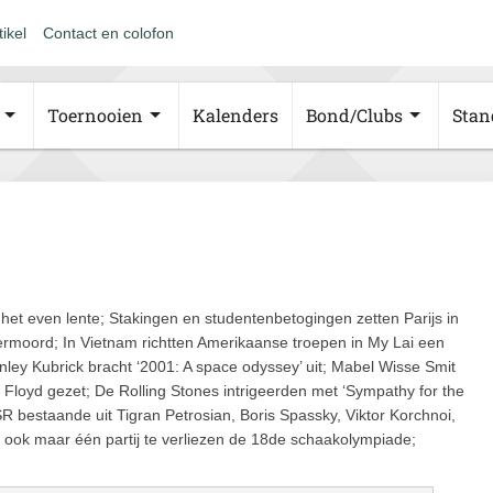
tikel
Contact en colofon
Toernooien
Kalenders
Bond/Clubs
Stan
het even lente; Stakingen en studentenbetogingen zetten Parijs in
rmoord; In Vietnam richtten Amerikaanse troepen in My Lai een
ey Kubrick bracht ‘2001: A space odyssey’ uit; Mabel Wisse Smit
nk Floyd gezet; De Rolling Stones intrigeerden met ‘Sympathy for the
R bestaande uit Tigran Petrosian, Boris Spassky, Viktor Korchnoi,
 ook maar één partij te verliezen de 18de schaakolympiade;