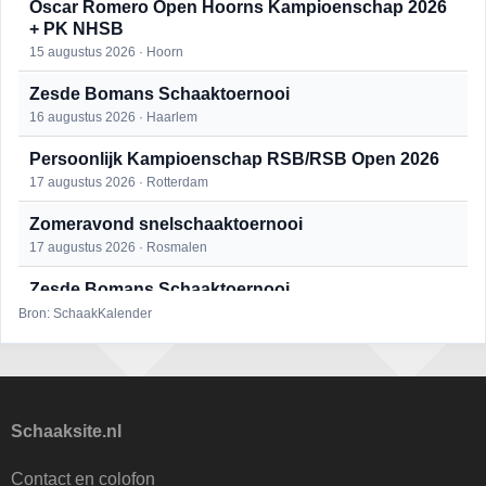
Oscar Romero Open Hoorns Kampioenschap 2026
+ PK NHSB
15 augustus 2026 · Hoorn
Zesde Bomans Schaaktoernooi
16 augustus 2026 · Haarlem
Persoonlijk Kampioenschap RSB/RSB Open 2026
17 augustus 2026 · Rotterdam
Zomeravond snelschaaktoernooi
17 augustus 2026 · Rosmalen
Zesde Bomans Schaaktoernooi
17 augustus 2026 · Haarlem
Bron: SchaakKalender
Zomeravond snelschaaktoernooi
18 augustus 2026 · Rosmalen
Persoonlijk Kampioenschap RSB/RSB Open 2026
Schaaksite.nl
18 augustus 2026 · Rotterdam
Contact en colofon
Mat op ‘t Wad