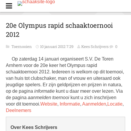
20e Olympus rapid schaaktoernooi
2012
Toernooien
10 januari 2012 7:29
Kees Schrijvers
0
Op zaterdag 14 januari organiseert S.V. De Toren
Arnhem voor de 20e keer het Olympus rapid
schaaktoernooi 2012. Iedereen is welkom op dit toernooi,
van huis tot clubschaker, man of vrouw en uiteraard ook
jeugdige spelers. Er zijn geldprijzen en prijzen in natura,
op de pagina
informatie
kunt u daar meer over lezen. Via
de pagina
aanmelden toernooi
kunt u zich inschrijven
voor dit toernooi.
Website
,
Informatie
,
Aanmelden
,
Locatie
,
Deelnemers
Over Kees Schrijvers