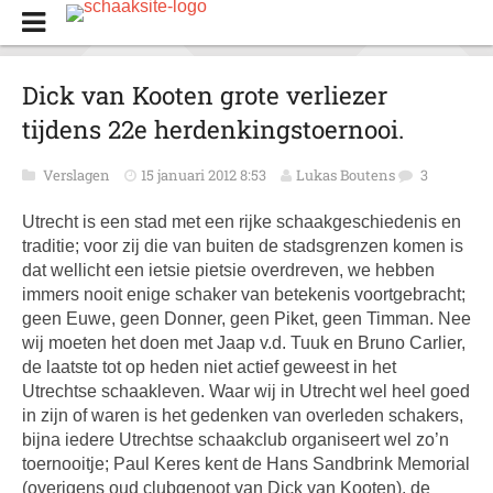
Dick van Kooten grote verliezer
tijdens 22e herdenkingstoernooi.
Verslagen
15 januari 2012 8:53
Lukas Boutens
3
Utrecht is een stad met een rijke schaakgeschiedenis en
traditie; voor zij die van buiten de stadsgrenzen komen is
dat wellicht een ietsie pietsie overdreven, we hebben
immers nooit enige schaker van betekenis voortgebracht;
geen Euwe, geen Donner, geen Piket, geen Timman. Nee
wij moeten het doen met Jaap v.d. Tuuk en Bruno Carlier,
de laatste tot op heden niet actief geweest in het
Utrechtse schaakleven. Waar wij in Utrecht wel heel goed
in zijn of waren is het gedenken van overleden schakers,
bijna iedere Utrechtse schaakclub organiseert wel zo’n
toernooitje; Paul Keres kent de Hans Sandbrink Memorial
(overigens oud clubgenoot van Dick van Kooten), de