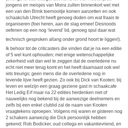
jongens en meisjes van Moira zullen binnenkort wel met
een van den Brink toernooitje komen aanzetten en ook
schaakclub Utrecht heeft genoeg doden om wat fraais te
organiseren (foei heren, aan de slag ermee! Desnoods
oefenen op een nog ‘levend’ lid, genoeg spul daar wat
technisch gesproken allang onder grond hoort te liggen!).
Ik behoor tot de criticasters die vinden dat je na een editie
of 5 wel kunt ophouden; met enige wetenschappelijke
zekerheid valt dan wel te zeggen dat de overledene nu
echt niet meer terug komt en het heeft daarnaast ook wel
iets treurigs; geen mens die de overledene nog in
levende lijve heeft gezien. Zo ook bij Dick van Kooten; bij
leven en welzijn een graag geziene gast in schaakcafe
Het Ledig Erf maar na 22 edities herdenken niet of
nauwelijks nog bekend bij de aanwezige deelnemers en
zelfs bij een enkel clublid zal de naam van Kooten
vraagtekens oproepen. Volgens mij waren er gisteren nog
2 schakers aanwezig die Dick persoonlijk hebben
gekend; Rob Bodicker, oud collega en vakantievriend, en