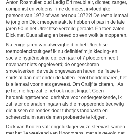
Anton Rosmuller, oud Ledig Erf meubilair, dichter, zanger,
componist en volgens Time de meest invloedrijke
persoon van 1972 of was het nou 1872?! De rest allemaal
te jong om Dick meegemaakt te hebben of pas in de late
jaren 90 in het Utrechtse verzeild geraakt. En toen zaten
Dick met Guus allang en breed op een wolk te mopperen.
Na enige jaren van afwezigheid in het Utrechtse
toernooiencircuit geef ik nu definitief mijn kleding- en
sociale hygiënestrijd op; een jaar of 7 ploeteren heeft
navenant niets opgeleverd; de ongeschoren
smoelwerken, de vette ongewassen haren, de fletse t-
shirts al dan niet onder de katten- en/of hondenharen, het
is allemaal voor niets geweest. Om Cruijf te citeren, ‘ As
je het nie hep zal je het ook nooit krijge’. Geen
herdenkingstoernooi derhalve voor ondergetekende, ik
zal later de analen ingaan als die mopperende treurwilg
die tussen de rondes door tubetjes tandpasta en
scheerschuim aan de man probeerde te krijgen.
Dick van Kooten valt ongelukkiger wijze steevast samen
met het 1e weekend van Hoogovens, met als gevolg dat