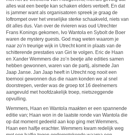
alles wat een beetje kan schaken elders vertoeft. En dat
is jammer want als organisatoren spreek je graag de
loftrompet over het vreselijke sterke schaakveld, niets van
dit alles dus. Van over de rivieren was oud Utrechter
Frans Konings gekomen, Ivo Wantola en Sybolt de Boer
waren de mystery guests. God mag weten waarom je
naar zo’n treurige wijk in Utrecht komt in plaats van de
schitterende prestaties van Giri te volgen. Eric de Haan
en Xander Wemmers die zo’n beetje alle edities samen
hebben gewonnen, waren van de partij, alsmede Jan
Jaap Janse. Jan Jaap heeft in Utrecht nog nooit een
toernooi gewonnen dus die naam konden we al snel
doorstrepen, verder was de groep tot 16 deelnemers
aangevuld met hoofdzakelijk troep, nietszeggende
opvulling.
Wemmers, Haan en Wantola maakten er een spannende
editie van; Haan won in de laatste ronde van Wantola die
op dat moment gedeeld aan kop ging met Wemmers,
Haan een halfje erachter. Wemmers kwam redelijk weg
met een halfje tegen ondergetekende waarna een