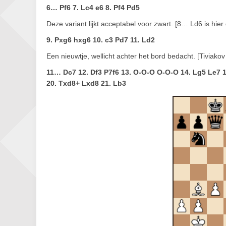
6… Pf6 7. Lc4 e6 8. Pf4 Pd5
Deze variant lijkt acceptabel voor zwart. [8… Ld6 is hier d
9. Pxg6 hxg6 10. c3 Pd7 11. Ld2
Een nieuwtje, wellicht achter het bord bedacht. [Tiviakov
11… Dc7 12. Df3 P7f6 13. O-O-O O-O-O 14. Lg5 Le7 1
20. Txd8+ Lxd8 21. Lb3