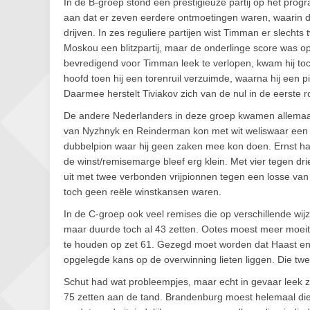
In de B-groep stond een prestigieuze partij op het pro
aan dat er zeven eerdere ontmoetingen waren, waarin 
drijven. In zes reguliere partijen wist Timman er slechts
Moskou een blitzpartij, maar de onderlinge score was 
bevredigend voor Timman leek te verlopen, kwam hij to
hoofd toen hij een torenruil verzuimde, waarna hij een
Daarmee herstelt Tiviakov zich van de nul in de eerste r
De andere Nederlanders in deze groep kwamen allemaal t
van Nyzhnyk en Reinderman kon met wit weliswaar een 
dubbelpion waar hij geen zaken mee kon doen. Ernst had
de winst/remisemarge bleef erg klein. Met vier tegen dr
uit met twee verbonden vrijpionnen tegen een losse van 
toch geen reële winstkansen waren.
In de C-groep ook veel remises die op verschillende wi
maar duurde toch al 43 zetten. Ootes moest meer moeit
te houden op zet 61. Gezegd moet worden dat Haast e
opgelegde kans op de overwinning lieten liggen. Die t
Schut had wat probleempjes, maar echt in gevaar leek zi
75 zetten aan de tand. Brandenburg moest helemaal di