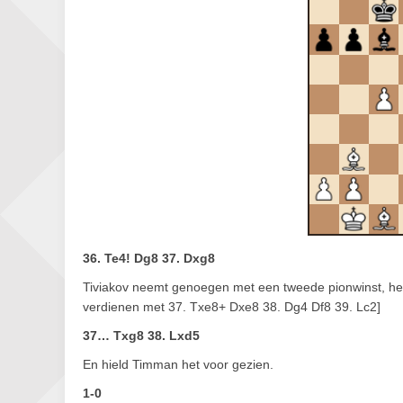
36. Te4! Dg8 37. Dxg8
Tiviakov neemt genoegen met een tweede pionwinst, hetge
verdienen met 37. Txe8+ Dxe8 38. Dg4 Df8 39. Lc2]
37… Txg8 38. Lxd5
En hield Timman het voor gezien.
1-0