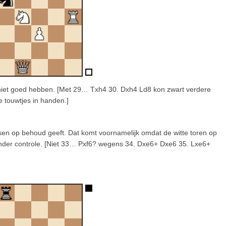
jk niet goed hebben. [Met 29… Txh4 30. Dxh4 Ld8 kon zwart verdere
e touwtjes in handen.]
en op behoud geeft. Dat komt voornamelijk omdat de witte toren op
onder controle. [Niet 33… Pxf6? wegens 34. Dxe6+ Dxe6 35. Lxe6+