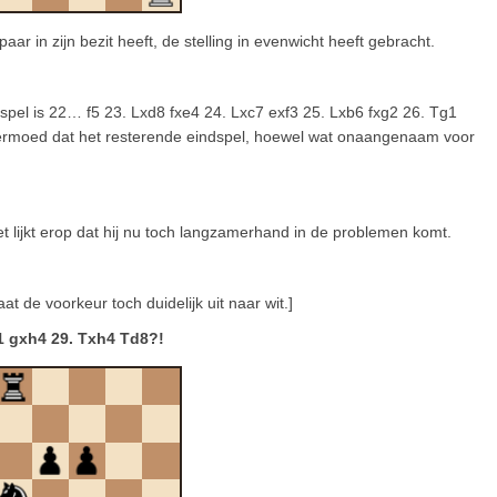
rpaar in zijn bezit heeft, de stelling in evenwicht heeft gebracht.
kspel is 22… f5 23. Lxd8 fxe4 24. Lxc7 exf3 25. Lxb6 fxg2 26. Tg1
ermoed dat het resterende eindspel, hoewel wat onaangenaam voor
et lijkt erop dat hij nu toch langzamerhand in de problemen komt.
at de voorkeur toch duidelijk uit naar wit.]
1 gxh4 29. Txh4 Td8?!