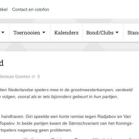
tikel
Contact en colofon
Toernooien
Kalenders
Bond/Clubs
Stan
jd
Herman Grooten
0
tien Nederlandse spelers mee in de grootmeesterkampen, verdeeld
 volgen, vooral als er iets bijzonders gebeurt in hun partijen.
e handhaven. Giri speelde een korte remise tegen Radjabov en Van
 Topalov. In beide partijen kwam de Sämischvariant van het Konings-
artspelers nagenoeg geen problemen.