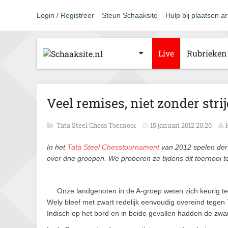
Login / Registreer
Steun Schaaksite
Hulp bij plaatsen ar
Live
Rubrieken
Veel remises, niet zonder stri
Tata Steel Chess Toernooi
15 januari 2012 20:20
In het
Tata Steel Chesstournament
van 2012 spelen der
over drie groepen. We proberen ze tijdens dit toernooi te
Onze landgenoten in de A-groep weten zich keurig t
Wely bleef met zwart redelijk eenvoudig overeind tegen
Indisch op het bord en in beide gevallen hadden de zw