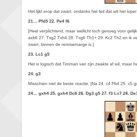
Het lijkt erop dat zwart, ondanks het feit dat wit het lope
21… Pfd5 22. Pe4 f6
[Heel verplichtend, maar wellicht toch genoeg voor gelij
axb6 27. Txg2 Txh4 28. Txg6 Th1+ 29. Kc2 Th2 en ik v
zwart, binnen de remisemarge is.]
23. Lc1 g5
Het is logisch dat Timman van zijn zwakte af wil, maar h
24. g3
Misschien niet de beste reactie. [Na 24. c4 Pb4 25. c5 ga
24… gxh4 25. gxh4 Dc6 26. Dg3 g5 27. f3 Lc7 28. De