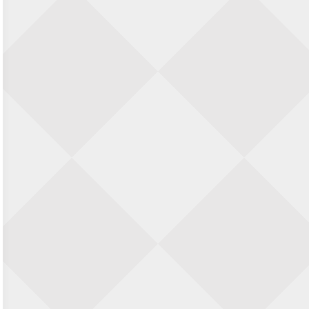
Nazomervierkampentoernooi 2026
28 augustus 2026 · Assen
KC Open
28 augustus 2026 · Haarlem
11e Goirles Weekend Kampioenschap
28 augustus 2026 · Goirle
Keisnel Schaaktoernooi
29 augustus 2026 · Amersfoort
Kroeg & Loper Leiden
30 augustus 2026 · Leiden
Open Schaakkampioenschap van
Arnhem
4 september 2026 · ARNHEM
Groninger stappenkampioenschap
5 september 2026 · Groningen