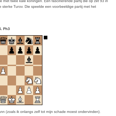
e met twee kale koningen. Een fascinerende partij die op zet 93 in
 sterke Turov. Die speelde een voorbeeldige partij met het
6. Ph3
nn (zoals ik onlangs zelf tot mijn schade moest ondervinden).