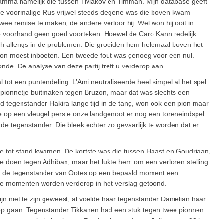
gramma namelijk die tussen Tiviakov en Timman. Mijn database geeft
de voormalige Rus vrijwel steeds degene was die boven kwam
 twee remise te maken, de andere verloor hij. Wel won hij ooit in
op voorhand geen goed voorteken. Hoewel de Caro Kann redelijk
ch allengs in de problemen. Die groeiden hem helemaal boven het
 pion moest inboeten. Een tweede fout was genoeg voor een nul.
onde. De analyse van deze partij treft u verderop aan.
ot een puntendeling. L’Ami neutraliseerde heel simpel al het spel
pionnetje buitmaken tegen Bruzon, maar dat was slechts een
 tegenstander Hakira lange tijd in de tang, won ook een pion maar
ie op een vleugel perste onze landgenoot er nog een toreneindspel
de tegenstander. Die bleek echter zo gevaarlijk te worden dat er
jze tot stand kwamen. De kortste was die tussen Haast en Goudriaan,
e doen tegen Adhiban, maar het lukte hem om een verloren stelling
n de tegenstander van Ootes op een bepaald moment een
wee momenten worden verderop in het verslag getoond.
jn niet te zijn geweest, al voelde haar tegenstander Danielian haar
ep gaan. Tegenstander Tikkanen had een stuk tegen twee pionnen