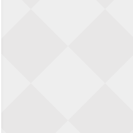
Zwolle Zuid Schaakt! Terrassentoernooi
voor duo’s
5 september 2026 · Zwolle
22e Hans Sandbrink Memorial
5 september 2026 · Utrecht
Open Kampioenschap Gouda 2026
5 september 2026 · Gouda