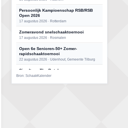
Persoonlijk Kampioenschap RSB/RSB
Open 2026
17 augustus 2026 · Rotterdam
Zomeravond snelschaaktoernooi
17 augustus 2026 · Rosmalen
Open 6e Senioren-50+ Zomer-
rapidschaaktoernooi
22 augustus 2026 · Udenhout, Gemeente Tilburg
Simultaan The Butcher
Bron: SchaakKalender
22 augustus 2026 · Utrecht
Mat op ‘t Wad
22 augustus 2026 · Den Burg, Texel
2e Utrechts kroegloperstoernooi
23 augustus 2026 · Utrecht
Open Eemlandtoernooi 2026
25 augustus 2026 · Bunschoten-Spakenburg