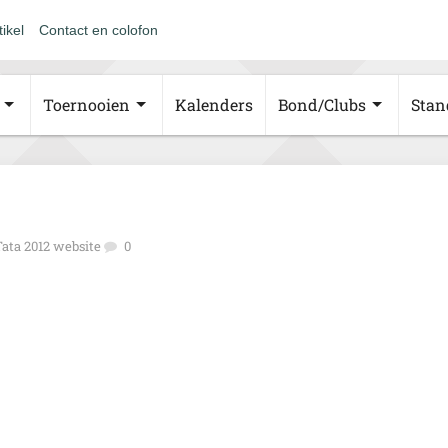
tikel
Contact en colofon
Toernooien
Kalenders
Bond/Clubs
Stan
Tata 2012 website
0