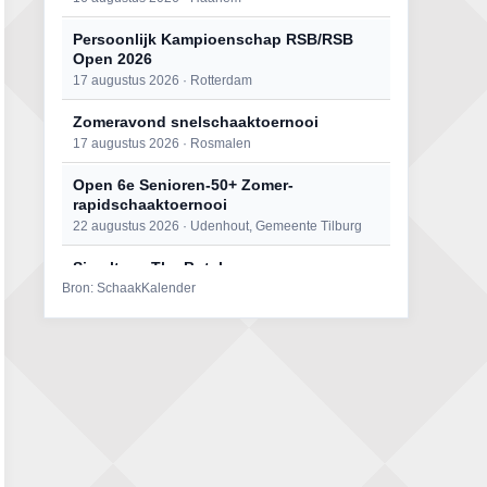
Persoonlijk Kampioenschap RSB/RSB
Open 2026
17 augustus 2026 · Rotterdam
Zomeravond snelschaaktoernooi
17 augustus 2026 · Rosmalen
Open 6e Senioren-50+ Zomer-
rapidschaaktoernooi
22 augustus 2026 · Udenhout, Gemeente Tilburg
Simultaan The Butcher
Bron: SchaakKalender
22 augustus 2026 · Utrecht
Mat op ‘t Wad
22 augustus 2026 · Den Burg, Texel
2e Utrechts kroegloperstoernooi
23 augustus 2026 · Utrecht
Open Eemlandtoernooi 2026
25 augustus 2026 · Bunschoten-Spakenburg