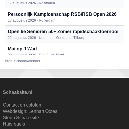
17 augustus 2026 · Rosmalen
Persoonlijk Kampioenschap RSB/RSB Open 2026
17 augustus 2026 · Rotterdam
Open 6e Senioren-50+ Zomer-rapidschaaktoernooi
22 augustus 2026 · Udenhout, Gemeente Tilburg
Mat op ‘t Wad
22 augustus 2026 · Den Burg, Texel
Bron: SchaakKalender
Simultaan The Butcher
22 augustus 2026 · Utrecht
2e Utrechts kroegloperstoernooi
23 augustus 2026 · Utrecht
Schaaksite.nl
Open Eemlandtoernooi 2026
Contact en colofon
25 augustus 2026 · Bunschoten-Spakenburg
Webdesign:
Lennart Ootes
Steun Schaaksite
Nazomervierkampentoernooi 2026
Huisregels
28 augustus 2026 · Assen