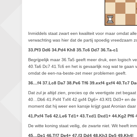
Inmiddels staat zwart een kwaliteit voor maar omdat all
verwachting was hier dat de partij spoedig vreedzaam z
33.Pf3 Dd6 34.Pd4 Kh8 35.Tc6 Dd7 36.Ta-c1
Begrijpelijk maar 36.Ta5 geeft meer druk, een logisch v
40.Ta6 Dc7 41.Tc6 en het is gevaarlijk nog wat te gaan 
omdat de een-na-beste-zet meer problemen geeft.
36…f4 37.Lc8 Da7 38.Pe6 Tf6 39.exf4 gxf4 40.Tc7 Da
Dat zul je altijd zien, precies op de veertigste zet beg
40…Db6 41.Pxf4 Txf4 42.gxf4 Dg6+ 43.Kf1 Dd3+ en de wi
moment dat hij weer een kansje krijgt gaat Aronian daar
41.Pxf4 Te6 42.Le6 Td1+ 43.Txd1 Dxd1+ 44.Kg2 Pf6 
De witte koning staat veilig, de zwarte niet. Wit heeft i
45…De1 46.Tf7 De4+ 47.f3 Dd4 48.Kh3 De5 49.Kh4!