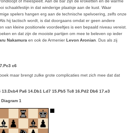
rondloopt of meespeelt. Aan de bar zijn de kroketten en de warme
i schaakfestijn in dat winderige plaatsje aan de kust.
Waar
ige spelers hangen erg aan de technische spelvoering, zelfs onze
 Als hij tactisch wordt, is dat doorgaans omdat er geen andere
n van kleine positionele voordeeltjes is een bepaald niveau vereist.
zoeken en dat zijn de mooiste partijen om mee te beleven op ieder
aru Nakamura
en ook de Armenier
Levon Aronian
. Dus als zij
 7.Pc3 c6
 boek maar brengt zulke grote complicaties met zich mee dat dat
4 13.Dxb4 Pa6 14.Db1 Ld7 15.Pb5 Tc8 16.Pd2 Db6 17.e3
Diagram 1