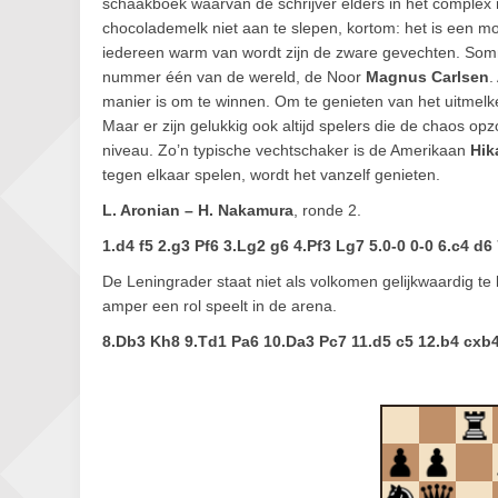
schaakboek waarvan de schrijver elders in het complex 
chocolademelk niet aan te slepen, kortom: het is een moo
iedereen warm van wordt zijn de zware gevechten. Somm
nummer één van de wereld, de Noor
Magnus Carlsen
.
manier is om te winnen. Om te genieten van het uitmelke
Maar er zijn gelukkig ook altijd spelers die de chaos op
niveau. Zo’n typische vechtschaker is de Amerikaan
Hik
tegen elkaar spelen, wordt het vanzelf genieten.
L. Aronian – H. Nakamura
, ronde 2.
1.d4 f5 2.g3 Pf6 3.Lg2 g6 4.Pf3 Lg7 5.0-0 0-0 6.c4 d6
De Leningrader staat niet als volkomen gelijkwaardig te
amper een rol speelt in de arena.
8.Db3 Kh8 9.Td1 Pa6 10.Da3 Pc7 11.d5 c5 12.b4 cxb