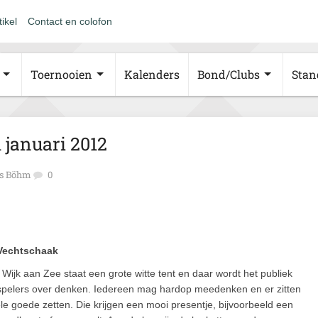
tikel
Contact en colofon
Toernooien
Kalenders
Bond/Clubs
Stan
 januari 2012
s Böhm
0
Vechtschaak
 Wijk aan Zee staat een grote witte tent en daar wordt het publiek
 spelers over denken. Iedereen mag hardop meedenken en er zitten
le goede zetten. Die krijgen een mooi presentje, bijvoorbeeld een