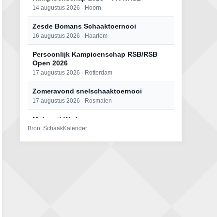
14 augustus 2026 · Hoorn
Zesde Bomans Schaaktoernooi
16 augustus 2026 · Haarlem
Persoonlijk Kampioenschap RSB/RSB
Open 2026
17 augustus 2026 · Rotterdam
Zomeravond snelschaaktoernooi
17 augustus 2026 · Rosmalen
Mat op ‘t Wad
Bron: SchaakKalender
22 augustus 2026 · Den Burg, Texel
Open 6e Senioren-50+ Zomer-
rapidschaaktoernooi
22 augustus 2026 · Udenhout, Gemeente Tilburg
Simultaan The Butcher
22 augustus 2026 · Utrecht
2e Utrechts kroegloperstoernooi