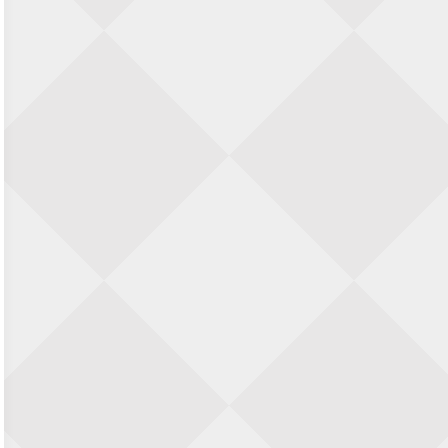
SIOK Rapid Schaaktoernooi
5 september 2026 · Oosterhout
Jan Schut Rapidtoernooi
5 september 2026 · Groningen
Kroeglopertoernooi Putten
5 september 2026 · Putten