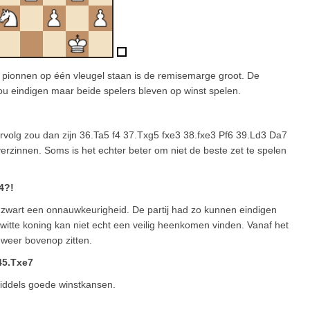
e pionnen op één vleugel staan is de remisemarge groot. De
ou eindigen maar beide spelers bleven op winst spelen.
ervolg zou dan zijn 36.Ta5 f4 37.Txg5 fxe3 38.fxe3 Pf6 39.Ld3 Da7
verzinnen. Soms is het echter beter om niet de beste zet te spelen
4?!
aat zwart een onnauwkeurigheid. De partij had zo kunnen eindigen
tte koning kan niet echt een veilig heenkomen vinden. Vanaf het
 weer bovenop zitten.
45.Txe7
nmiddels goede winstkansen.