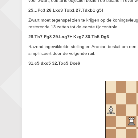
voor zwart, ook al is objectief bezien de balans in evenw
25…Pc3 26.Lxc3 Txb1 27.Tdxb1 g5!
Zwart moet tegenspel zien te krijgen op de koningsvleu
resterende 13 zetten tot de eerste tijdcontrole.
28.Tb7 Pg8 29.Lxg7+ Kxg7 30.Tb5 Dg6
Razend ingewikkelde stelling en Aronian besluit om een z
simplificeert door de volgende ruil.
31.c5 dxc5 32.Txc5 Dxe6