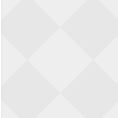
23 augustus 2026 · Utrecht
Open Eemlandtoernooi 2026
25 augustus 2026 · Bunschoten-Spakenburg
Nazomervierkampentoernooi 2026
28 augustus 2026 · Assen
KC Open
28 augustus 2026 · Haarlem
11e Goirles Weekend Kampioenschap
28 augustus 2026 · Goirle
Keisnel Schaaktoernooi
29 augustus 2026 · Amersfoort
Kroeg & Loper Leiden
30 augustus 2026 · Leiden
Open Schaakkampioenschap van
Arnhem
4 september 2026 · ARNHEM