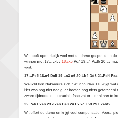
Wit heeft opmerkelijk veel met de dame gespeeld en de st
winnen met 17…Lxb5
18.cxb
Pc7 19.a4 Pxd5 20.a5 maar
vast.
17…Pc5 18.a4 Da5 19.La3 a6 20.Lb4 Dd8 21.Pd4 Pxa
Wellicht kon Nakamura zich niet inhouden. Hij krijgt wat
Het was nog niet nodig, er hoefde nog niets geforceerd 
zware tijdnood in de cruciale fase zat er hier al aan te 
22.Pe6 Lxe6 23.dxe6 De8 24.Lxb7 Tb8 25.Lxa6!?
Wit offert de dame en krijgt veel compensatie. Vooral pio