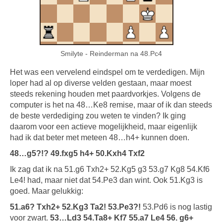
Smilyte - Reinderman na 48.Pc4
Het was een vervelend eindspel om te verdedigen. Mijn
loper had al op diverse velden gestaan, maar moest
steeds rekening houden met paardvorkjes. Volgens de
computer is het na 48…Ke8 remise, maar of ik dan steeds
de beste verdediging zou weten te vinden? Ik ging
daarom voor een actieve mogelijkheid, maar eigenlijk
had ik dat beter met meteen 48…h4+ kunnen doen.
48…g5?!? 49.fxg5 h4+ 50.Kxh4 Txf2
Ik zag dat ik na 51.g6 Txh2+ 52.Kg5 g3 53.g7 Kg8 54.Kf6
Le4! had, maar niet dat 54.Pe3 dan wint. Ook 51.Kg3 is
goed. Maar gelukkig:
51.a6? Txh2+ 52.Kg3 Ta2! 53.Pe3?!
53.Pd6 is nog lastig
voor zwart.
53…Ld3 54.Ta8+ Kf7 55.a7 Le4 56. g6+