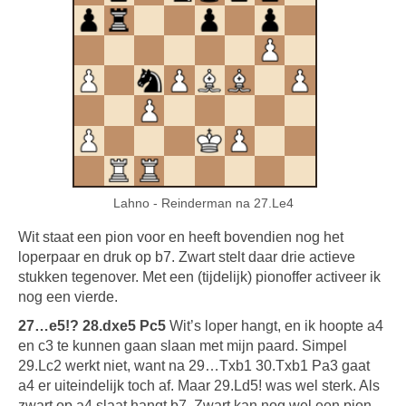
Lahno - Reinderman na 27.Le4
Wit staat een pion voor en heeft bovendien nog het
loperpaar en druk op b7. Zwart stelt daar drie actieve
stukken tegenover. Met een (tijdelijk) pionoffer activeer ik
nog een vierde.
27…e5!? 28.dxe5 Pc5
Wit’s loper hangt, en ik hoopte a4
en c3 te kunnen gaan slaan met mijn paard. Simpel
29.Lc2 werkt niet, want na 29…Txb1 30.Txb1 Pa3 gaat
a4 er uiteindelijk toch af. Maar 29.Ld5! was wel sterk. Als
zwart op a4 slaat hangt b7. Zwart kan nog wel een pion