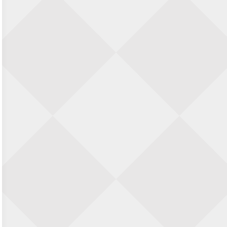
23 augustus 2026 · Utrecht
Open Eemlandtoernooi 2026
25 augustus 2026 · Bunschoten-Spakenburg
Nazomervierkampentoernooi 2026
28 augustus 2026 · Assen
KC Open
28 augustus 2026 · Haarlem
11e Goirles Weekend Kampioenschap
28 augustus 2026 · Goirle
Keisnel Schaaktoernooi
29 augustus 2026 · Amersfoort
Kroeg & Loper Leiden
30 augustus 2026 · Leiden
Open Schaakkampioenschap van
Arnhem
4 september 2026 · ARNHEM