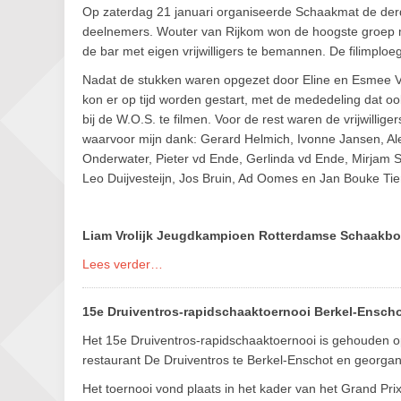
Op zaterdag 21 januari organiseerde Schaakmat de der
deelnemers. Wouter van Rijkom won de hoogste groep 
de bar met eigen vrijwilligers te bemannen. De filimp
Nadat de stukken waren opgezet door Eline en Esmee V
kon er op tijd worden gestart, met de mededeling dat o
bij de W.O.S. te filmen. Voor de rest waren de vrijwillige
waarvoor mijn dank: Gerard Helmich, Ivonne Jansen, A
Onderwater, Pieter vd Ende, Gerlinda vd Ende, Mirjam
Leo Duijvesteijn, Jos Bruin, Ad Oomes en Jan Bouke Ti
Liam Vrolijk Jeugdkampioen Rotterdamse Schaakbo
Lees verder…
15e Druiventros-rapidschaaktoernooi Berkel-Ensch
Het 15e Druiventros-rapidschaaktoernooi is gehouden op
restaurant De Druiventros te Berkel-Enschot en georga
Het toernooi vond plaats in het kader van het Grand P