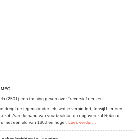
n MEC
s (2501) een training geven over “recursief denken”.
xe dreigt de tegenstander iets wat je verhindert, terwijl hier een
ge zet. Aan de hand van voorbeelden en opgaven zal Robin dit
ers met een elo van 1800 en hoger.
Lees verder…
e schaakmiddag in Leusden