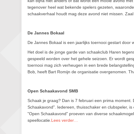
kan bijna niet anders of dat wordt een mooie avond met 
tegenover heel wat bekende spelers gezeten, waaronde
schaakverhaal houdt mag deze avond niet missen. Zaal
De Jannes Bokaal
De Jannes Bokaal is een jaarlijks toernooi gestart door 
Het doel is de jonge garde van schaakclub Haren tegens
gespeeld worden over het gehele seizoen. Er wordt gesp
toernooi mag zich verheugen in een brede belangstelling.
Bob, heeft Bart Romijn de organisatie overgenomen. Tha
Open Schaakavond SMB
Schaak je graag? Dan is 7 februari een prima moment. 
Schaakavond". Iedereen, thuisschaker en clubspeler, i
"Open Schaakavond" proeven van diverse schaakmogelijk
speellocatie.
Lees verder…