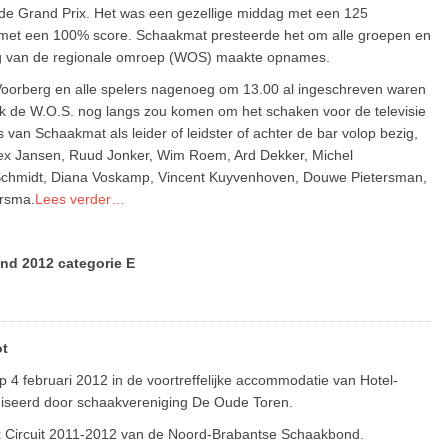
de Grand Prix. Het was een gezellige middag met een 125
met een 100% score. Schaakmat presteerde het om alle groepen en
loeg van de regionale omroep (WOS) maakte opnames.
oorberg en alle spelers nagenoeg om 13.00 al ingeschreven waren
ok de W.O.S. nog langs zou komen om het schaken voor de televisie
rs van Schaakmat als leider of leidster of achter de bar volop bezig,
lex Jansen, Ruud Jonker, Wim Roem, Ard Dekker, Michel
 Schmidt, Diana Voskamp, Vincent Kuyvenhoven, Douwe Pietersman,
ersma.
Lees verder…
nd 2012 categorie E
ot
 4 februari 2012 in de voortreffelijke accommodatie van Hotel-
niseerd door schaakvereniging De Oude Toren.
rix Circuit 2011-2012 van de Noord-Brabantse Schaakbond.