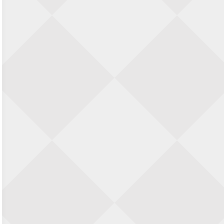
SIOK Rapid Schaaktoernooi
5 september 2026 · Oosterhout
Jan Schut Rapidtoernooi
5 september 2026 · Groningen
Kroeglopertoernooi Putten
5 september 2026 · Putten