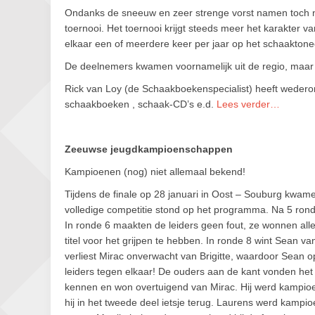
Ondanks de sneeuw en zeer strenge vorst namen toch no
toernooi. Het toernooi krijgt steeds meer het karakter 
elkaar een of meerdere keer per jaar op het schaakton
De deelnemers kwamen voornamelijk uit de regio, maar
Rick van Loy (de Schaakboekenspecialist) heeft wederom
schaakboeken , schaak-CD’s e.d.
Lees verder…
Zeeuwse jeugdkampioenschappen
Kampioenen (nog) niet allemaal bekend!
Tijdens de finale op 28 januari in Oost – Souburg kwam
volledige competitie stond op het programma. Na 5 rond
In ronde 6 maakten de leiders geen fout, ze wonnen all
titel voor het grijpen te hebben. In ronde 8 wint Sean v
verliest Mirac onverwacht van Brigitte, waardoor Sean o
leiders tegen elkaar! De ouders aan de kant vonden het 
kennen en won overtuigend van Mirac. Hij werd kampioen
hij in het tweede deel ietsje terug. Laurens werd kamp