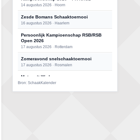
14 augustus 2026 · Hoorn
Zesde Bomans Schaaktoernooi
16 augustus 2026 · Haarlem
Persoonlijk Kampioenschap RSB/RSB
Open 2026
17 augustus 2026 · Rotterdam
Zomeravond snelschaaktoernooi
17 augustus 2026 · Rosmalen
Mat op ‘t Wad
Bron: SchaakKalender
22 augustus 2026 · Den Burg, Texel
Open 6e Senioren-50+ Zomer-
rapidschaaktoernooi
22 augustus 2026 · Udenhout, Gemeente Tilburg
Simultaan The Butcher
22 augustus 2026 · Utrecht
2e Utrechts kroegloperstoernooi