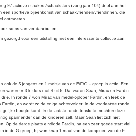
g 97 actieve schakers/schaaksters (vorig jaar 104) deel aan het
van een sportieve bijeenkomst van schaakvrienden/vriendinnen, die
eel ontmoeten.
 ook soms van ver daarbuiten.
 gezorgd voor een uitstalling met een interessante collectie aan
en ook de 5 jongens en 1 meisje van de E/F/G – groep in actie. Een
en waren er 3 leiders met 4 uit 5. Dat waren Sean, Mirac en Fardin.
e drie. In ronde 7 won Mirac van medekoploper Fardin, en leek de
an Fardin, en wordt zo de enige achtervolger. In de voorlaatste ronde
p gelijke hoogte komt. In de laatste ronde tenslotte mochten deze
nog spannender dan de kinderen zelf. Maar Sean liet zich niet
. Op de derde plaats eindigde Fardin, na een zeer goede start viel
ioen in de G groep, hij won knap 1 maal van de kampioen van de F –