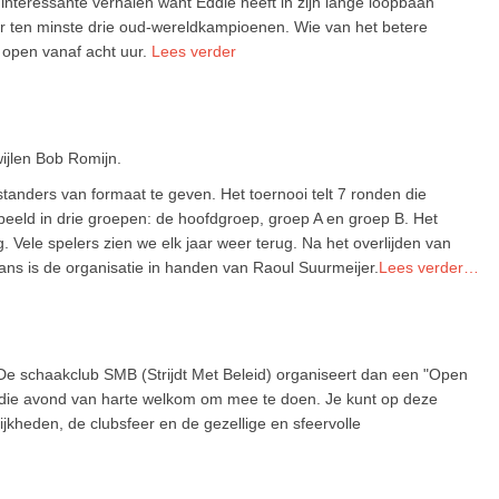
interessante verhalen want Eddie heeft in zijn lange loopbaan
r ten minste drie oud-wereldkampioenen. Wie van het betere
 open vanaf acht uur.
Lees verder
wijlen Bob Romijn.
tanders van formaat te geven. Het toernooi telt 7 ronden die
eeld in drie groepen: de hoofdgroep, groep A en groep B. Het
 Vele spelers zien we elk jaar weer terug. Na het overlijden van
ns is de organisatie in handen van Raoul Suurmeijer.
Lees verder…
De schaakclub SMB (Strijdt Met Beleid) organiseert dan een "Open
s die avond van harte welkom om mee te doen. Je kunt op deze
heden, de clubsfeer en de gezellige en sfeervolle