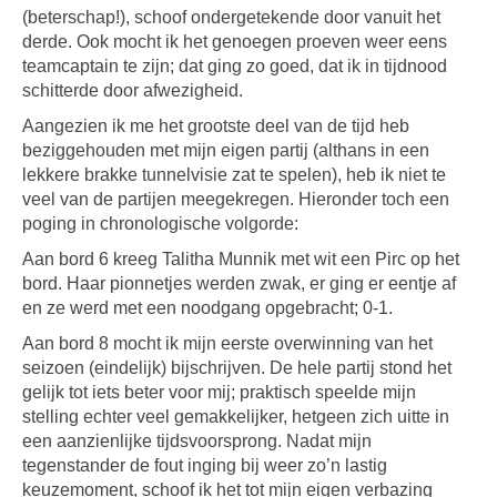
(beterschap!), schoof ondergetekende door vanuit het
derde. Ook mocht ik het genoegen proeven weer eens
teamcaptain te zijn; dat ging zo goed, dat ik in tijdnood
schitterde door afwezigheid.
Aangezien ik me het grootste deel van de tijd heb
beziggehouden met mijn eigen partij (althans in een
lekkere brakke tunnelvisie zat te spelen), heb ik niet te
veel van de partijen meegekregen. Hieronder toch een
poging in chronologische volgorde:
Aan bord 6 kreeg Talitha Munnik met wit een Pirc op het
bord. Haar pionnetjes werden zwak, er ging er eentje af
en ze werd met een noodgang opgebracht; 0-1.
Aan bord 8 mocht ik mijn eerste overwinning van het
seizoen (eindelijk) bijschrijven. De hele partij stond het
gelijk tot iets beter voor mij; praktisch speelde mijn
stelling echter veel gemakkelijker, hetgeen zich uitte in
een aanzienlijke tijdsvoorsprong. Nadat mijn
tegenstander de fout inging bij weer zo’n lastig
keuzemoment, schoof ik het tot mijn eigen verbazing