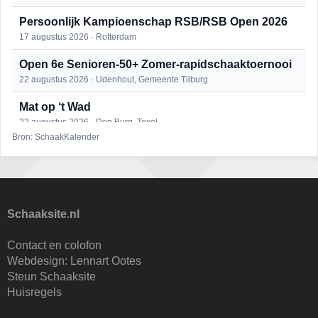
Persoonlijk Kampioenschap RSB/RSB Open 2026
17 augustus 2026 · Rotterdam
Open 6e Senioren-50+ Zomer-rapidschaaktoernooi
22 augustus 2026 · Udenhout, Gemeente Tilburg
Mat op ‘t Wad
22 augustus 2026 · Den Burg, Texel
Bron: SchaakKalender
Simultaan The Butcher
22 augustus 2026 · Utrecht
2e Utrechts kroegloperstoernooi
23 augustus 2026 · Utrecht
Schaaksite.nl
Open Eemlandtoernooi 2026
Contact en colofon
25 augustus 2026 · Bunschoten-Spakenburg
Webdesign:
Lennart Ootes
Steun Schaaksite
Nazomervierkampentoernooi 2026
Huisregels
28 augustus 2026 · Assen