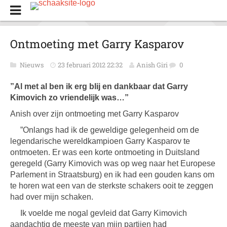
Ontmoeting met Garry Kasparov
Nieuws
23 februari 2012 22:32
Anish Giri
0
”Al met al ben ik erg blij en dankbaar dat Garry
Kimovich zo vriendelijk was…”
Anish over zijn ontmoeting met Garry Kasparov
”Onlangs had ik de geweldige gelegenheid om de
legendarische wereldkampioen Garry Kasparov te
ontmoeten. Er was een korte ontmoeting in Duitsland
geregeld (Garry Kimovich was op weg naar het Europese
Parlement in Straatsburg) en ik had een gouden kans om
te horen wat een van de sterkste schakers ooit te zeggen
had over mijn schaken.
Ik voelde me nogal gevleid dat Garry Kimovich
aandachtig de meeste van mijn partijen had