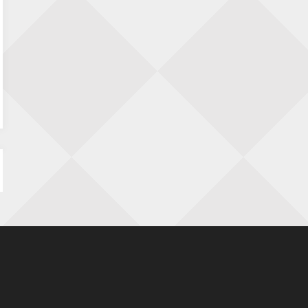
Nazomervierkampentoernooi 2026
28 augustus 2026 · Assen
KC Open
28 augustus 2026 · Haarlem
11e Goirles Weekend Kampioenschap
28 augustus 2026 · Goirle
Keisnel Schaaktoernooi
29 augustus 2026 · Amersfoort
Kroeg & Loper Leiden
30 augustus 2026 · Leiden
Open Schaakkampioenschap van
Arnhem
4 september 2026 · ARNHEM
Groninger stappenkampioenschap
5 september 2026 · Groningen