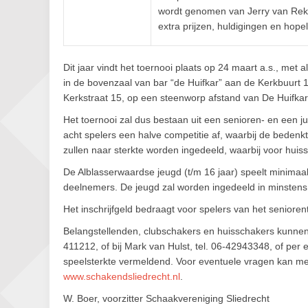
wordt genomen van Jerry van Reko
extra prijzen, huldigingen en hope
Dit jaar vindt het toernooi plaats op 24 maart a.s., met 
in de bovenzaal van bar “de Huifkar” aan de Kerkbuurt 1
Kerkstraat 15, op een steenworp afstand van De Huifkar
Het toernooi zal dus bestaan uit een senioren- en een j
acht spelers een halve competitie af, waarbij de bedenk
zullen naar sterkte worden ingedeeld, waarbij voor hui
De Alblasserwaardse jeugd (t/m 16 jaar) speelt minimaal 
deelnemers. De jeugd zal worden ingedeeld in minstens
Het inschrijfgeld bedraagt voor spelers van het senioren
Belangstellenden, clubschakers en huisschakers kunnen 
411212, of bij Mark van Hulst, tel. 06-42943348, of per e-
speelsterkte vermeldend. Voor eventuele vragen kan me
www.schakendsliedrecht.nl
.
W. Boer, voorzitter Schaakvereniging Sliedrecht