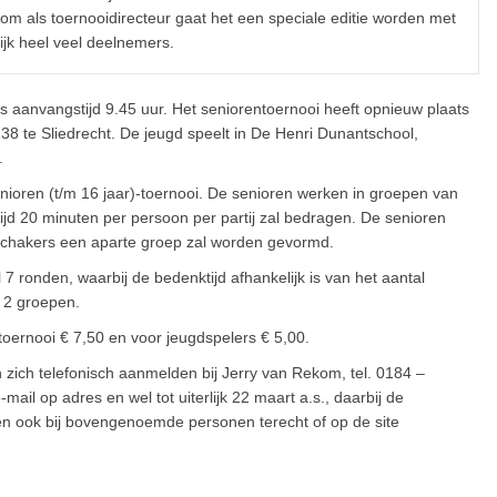
m als toernooidirecteur gaat het een speciale editie worden met
lijk heel veel deelnemers.
als aanvangstijd 9.45 uur. Het seniorentoernooi heeft opnieuw plaats
38 te Sliedrecht. De jeugd speelt in De Henri Dunantschool,
.
unioren (t/m 16 jaar)-toernooi. De senioren werken in groepen van
tijd 20 minuten per persoon per partij zal bedragen. De senioren
sschakers een aparte groep zal worden gevormd.
7 ronden, waarbij de bedenktijd afhankelijk is van het aantal
 2 groepen.
toernooi € 7,50 en voor jeugdspelers € 5,00.
zich telefonisch aanmelden bij Jerry van Rekom, tel. 0184 –
mail op adres en wel tot uiterlijk 22 maart a.s., daarbij de
n ook bij bovengenoemde personen terecht of op de site