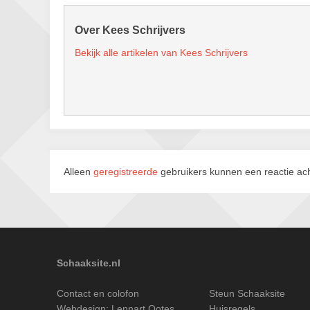
Over Kees Schrijvers
Bekijk alle artikelen van Kees Schrijvers
Alleen
geregistreerde
gebruikers kunnen een reactie ach
Schaaksite.nl
Contact en colofon
Steun Schaaksite
Webdesign:
Lennart Ootes
Huisregels