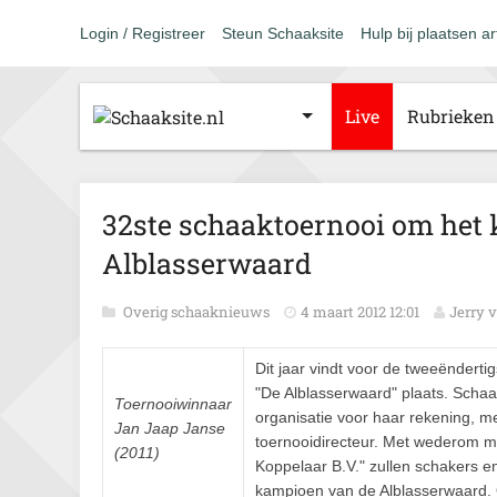
Login / Registreer
Steun Schaaksite
Hulp bij plaatsen ar
Live
Rubrieken
32ste schaaktoernooi om het
Alblasserwaard
Overig schaaknieuws
4 maart 2012 12:01
Jerry 
Dit jaar vindt voor de tweeëndert
"De Alblasserwaard" plaats. Schaak
Toernooiwinnaar
organisatie voor haar rekening, m
Jan Jaap Janse
toernooidirecteur. Met wederom m
(2011)
Koppelaar B.V." zullen schakers e
kampioen van de Alblasserwaard. O