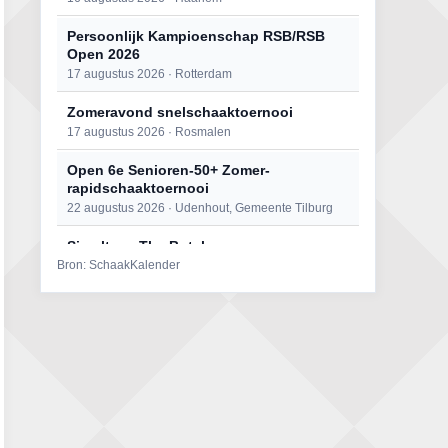
Persoonlijk Kampioenschap RSB/RSB
Open 2026
17 augustus 2026 · Rotterdam
Zomeravond snelschaaktoernooi
17 augustus 2026 · Rosmalen
Open 6e Senioren-50+ Zomer-
rapidschaaktoernooi
22 augustus 2026 · Udenhout, Gemeente Tilburg
Simultaan The Butcher
Bron: SchaakKalender
22 augustus 2026 · Utrecht
Mat op ‘t Wad
22 augustus 2026 · Den Burg, Texel
2e Utrechts kroegloperstoernooi
23 augustus 2026 · Utrecht
Open Eemlandtoernooi 2026
25 augustus 2026 · Bunschoten-Spakenburg