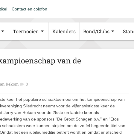
tikel
Contact en colofon
Toernooien
Kalenders
Bond/Clubs
Stan
 kampioenschap van de
van Rekom
0
igste keer het populaire schaaktoernooi om het kampioenschap van
vereniging Sliedrecht neemt voor de vijfentwintigste keer de
et Jerry van Rekom voor de 25ste en laatste keer als
edewerking van de sponsors "De Groot Schagen b.v." en "Etos
n schaaksters weer kunnen strijden om de zo fel begeerde titel van
mdat het een jubileumeditie betreft wordt en omdat er afscheid