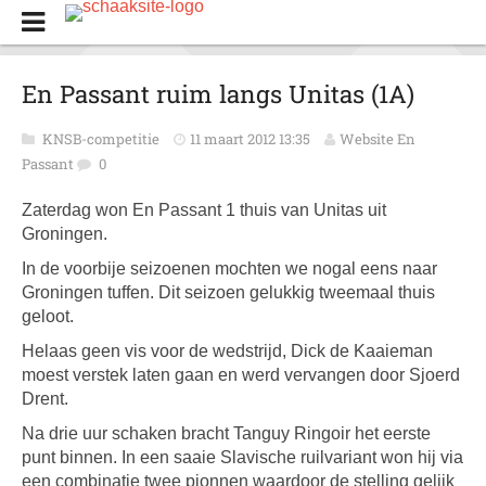
En Passant ruim langs Unitas (1A)
KNSB-competitie
11 maart 2012 13:35
Website En
Passant
0
Zaterdag won En Passant 1 thuis van Unitas uit
Groningen.
In de voorbije seizoenen mochten we nogal eens naar
Groningen tuffen. Dit seizoen gelukkig tweemaal thuis
geloot.
Helaas geen vis voor de wedstrijd, Dick de Kaaieman
moest verstek laten gaan en werd vervangen door Sjoerd
Drent.
Na drie uur schaken bracht Tanguy Ringoir het eerste
punt binnen. In een saaie Slavische ruilvariant won hij via
een combinatie twee pionnen waardoor de stelling gelijk