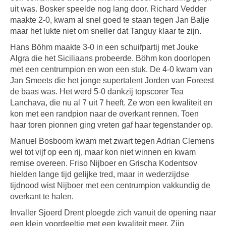
uit was. Bosker speelde nog lang door. Richard Vedder
maakte 2-0, kwam al snel goed te staan tegen Jan Balje
maar het lukte niet om sneller dat Tanguy klaar te zijn.
Hans Böhm maakte 3-0 in een schuifpartij met Jouke
Algra die het Siciliaans probeerde. Böhm kon doorlopen
met een centrumpion en won een stuk. De 4-0 kwam van
Jan Smeets die het jonge supertalent Jorden van Foreest
de baas was. Het werd 5-0 dankzij topscorer Tea
Lanchava, die nu al 7 uit 7 heeft. Ze won een kwaliteit en
kon met een randpion naar de overkant rennen. Toen
haar toren pionnen ging vreten gaf haar tegenstander op.
Manuel Bosboom kwam met zwart tegen Adrian Clemens
wel tot vijf op een rij, maar kon niet winnen en kwam
remise overeen. Friso Nijboer en Grischa Kodentsov
hielden lange tijd gelijke tred, maar in wederzijdse
tijdnood wist Nijboer met een centrumpion vakkundig de
overkant te halen.
Invaller Sjoerd Drent ploegde zich vanuit de opening naar
een klein voordeeltje met een kwaliteit meer. Zijn