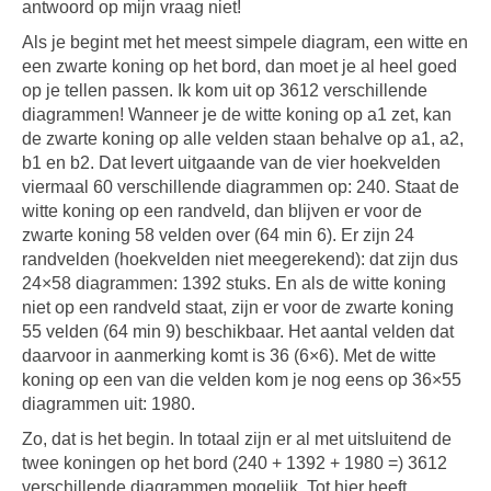
antwoord op mijn vraag niet!
Als je begint met het meest simpele diagram, een witte en
een zwarte koning op het bord, dan moet je al heel goed
op je tellen passen. Ik kom uit op 3612 verschillende
diagrammen! Wanneer je de witte koning op a1 zet, kan
de zwarte koning op alle velden staan behalve op a1, a2,
b1 en b2. Dat levert uitgaande van de vier hoekvelden
viermaal 60 verschillende diagrammen op: 240. Staat de
witte koning op een randveld, dan blijven er voor de
zwarte koning 58 velden over (64 min 6). Er zijn 24
randvelden (hoekvelden niet meegerekend): dat zijn dus
24×58 diagrammen: 1392 stuks. En als de witte koning
niet op een randveld staat, zijn er voor de zwarte koning
55 velden (64 min 9) beschikbaar. Het aantal velden dat
daarvoor in aanmerking komt is 36 (6×6). Met de witte
koning op een van die velden kom je nog eens op 36×55
diagrammen uit: 1980.
Zo, dat is het begin. In totaal zijn er al met uitsluitend de
twee koningen op het bord (240 + 1392 + 1980 =) 3612
verschillende diagrammen mogelijk. Tot hier heeft