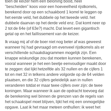
toen de keizer hem een beloning bood, heel
"bescheiden" koos voor een hoeveelheid rijstkorrels,
berekend door op een schaakbord 1 korrel te leggen op
het eerste veld, het dubbele op het tweede veld. het
dubbele daarvan op het derde veld enz. Dat komt neer op
2 tot de 64e (of 63e?) macht. Dat levert een gigantisch
getal op en het faillissement van de keizer.
Ik vraag mij af of de boer niet nog beter af was geweest
wanneer hij had gevraagd om evenveel rijstkorrels als er
verschillende schaakdiagrammen mogelijk zijn. Een
knappe wiskundige zou dat moeten kunnen berekenen,
vooral wanneer je het een beetje eenvoudiger maakt door
te zeggen: dat lijkt hetzelfde als 32 nullen en de cijfers 1
tot en met 32 in telkens andere volgorde op de 64 velden
plaatsen, en die 32 cijfers geleidelijk aan in nullen
veranderen totdat er maar twee cijfers over zijn: de twee
koningen. Maar wanneer ik aan de opdracht toevoeg dat
de berekening wel binnen de grenzen van de regels van
het schaakspel moet blijven, lijkt het mij een onmogelijke
opgave. Laat ik het maar meteen onthullen: ik weet het