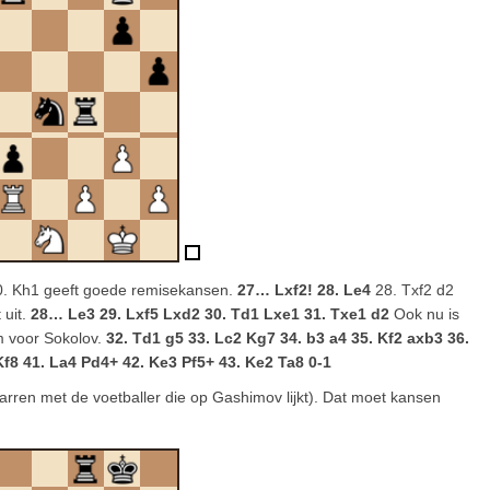
0. Kh1 geeft goede remisekansen.
27… Lxf2! 28. Le4
28. Txf2 d2
 uit.
28… Le3 29. Lxf5 Lxd2 30. Td1 Lxe1 31. Txe1 d2
Ook nu is
em voor Sokolov.
32. Td1 g5 33. Lc2 Kg7 34. b3 a4 35. Kf2 axb3 36.
Kf8 41. La4 Pd4+ 42. Ke3 Pf5+ 43. Ke2 Ta8 0-1
arren met de voetballer die op Gashimov lijkt). Dat moet kansen