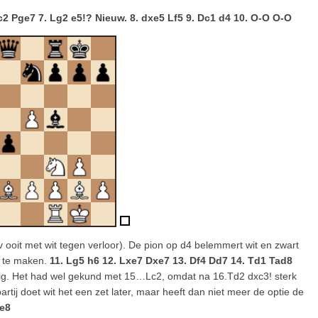
 Dc2 Pge7 7. Lg2 e5!? Nieuw. 8. dxe5 Lf5 9. Dc1 d4 10. O-O O-O
ov ooit met wit tegen verloor). De pion op d4 belemmert wit en zwart
n te maken.
11. Lg5 h6 12. Lxe7 Dxe7 13. Df4 Dd7 14. Td1 Tad8
ig. Het had wel gekund met 15…Lc2, omdat na 16.Td2 dxc3! sterk
partij doet wit het een zet later, maar heeft dan niet meer de optie de
De8