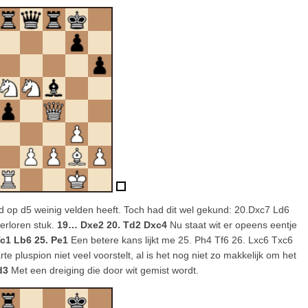
d op d5 weinig velden heeft. Toch had dit wel gekund: 20.Dxc7 Ld6
erloren stuk.
19… Dxe2 20. Td2 Dxc4
Nu staat wit er opeens eentje
Tc1 Lb6 25. Pe1
Een betere kans lijkt me 25. Ph4 Tf6 26. Lxc6 Txc6
pluspion niet veel voorstelt, al is het nog niet zo makkelijk om het
d3
Met een dreiging die door wit gemist wordt.