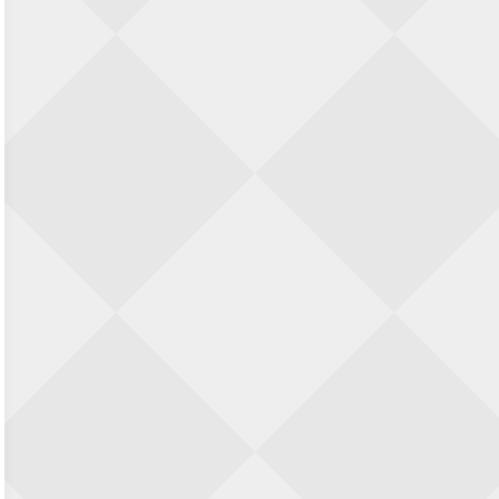
SIOK Rapid Schaaktoernooi
5 september 2026 · Oosterhout
Jan Schut Rapidtoernooi
5 september 2026 · Groningen
Kroeglopertoernooi Putten
5 september 2026 · Putten