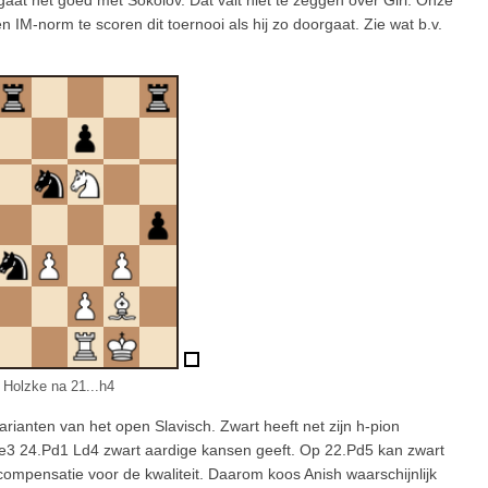
aat het goed met Sokolov. Dat valt niet te zeggen over Giri. Onze
IM-norm te scoren dit toernooi als hij zo doorgaat. Zie wat b.v.
- Holzke na 21...h4
ianten van het open Slavisch. Zwart heeft net zijn h-pion
e3 24.Pd1 Ld4 zwart aardige kansen geeft. Op 22.Pd5 kan zwart
pensatie voor de kwaliteit. Daarom koos Anish waarschijnlijk