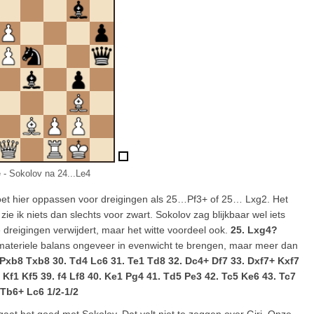
 - Sokolov na 24...Le4
moet hier oppassen voor dreigingen als 25…Pf3+ of 25… Lxg2. Het
ie ik niets dan slechts voor zwart. Sokolov zag blijkbaar wel iets
e dreigingen verwijdert, maar het witte voordeel ook.
25. Lxg4?
materiele balans ongeveer in evenwicht te brengen, maar meer dan
Pxb8 Txb8 30. Td4 Lc6 31. Te1 Td8 32. Dc4+ Df7 33. Dxf7+ Kxf7
 Kf1 Kf5 39. f4 Lf8 40. Ke1 Pg4 41. Td5 Pe3 42. Tc5 Ke6 43. Tc7
 Tb6+ Lc6 1/2-1/2