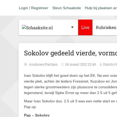
Login / Registreer
Steun Schaaksite
Hulp bij plaatsen ar
Live
Rubrieken
Sokolov gedeeld vierde, vormc
Analyses/Partijen
24 maart 2012 22:46
Dimitri
Ivan Sokolov blijft het goed doen op het EK. Na een ove
vierde plek, achter de leiders Fressinet, Kuzubov en Jo
tegen sterke grootmeesters zijn plusscore te consolide
tegenstand, terwijl Sipke Ernst op meer dan 2.5 uit 5 g
Maar Ivan Sokolov dus. 2.5 uit 3 was een nette start e
Pap op.
Pap – Sokolov