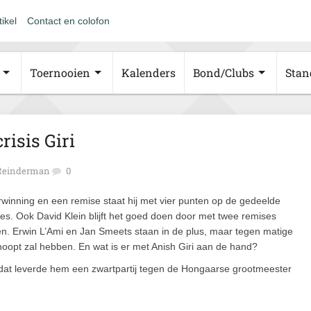
tikel
Contact en colofon
Toernooien
Kalenders
Bond/Clubs
Stan
risis Giri
 Reinderman
0
rwinning en een remise staat hij met vier punten op de gedeelde
nes. Ook David Klein blijft het goed doen door met twee remises
ren. Erwin L’Ami en Jan Smeets staan in de plus, maar tegen matige
ehoopt zal hebben. En wat is er met Anish Giri aan de hand?
n dat leverde hem een zwartpartij tegen de Hongaarse grootmeester