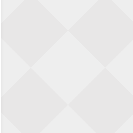
23 augustus 2026 · Utrecht
Open Eemlandtoernooi 2026
25 augustus 2026 · Bunschoten-Spakenburg
Nazomervierkampentoernooi 2026
28 augustus 2026 · Assen
KC Open
28 augustus 2026 · Haarlem
11e Goirles Weekend Kampioenschap
28 augustus 2026 · Goirle
Keisnel Schaaktoernooi
29 augustus 2026 · Amersfoort
Kroeg & Loper Leiden
30 augustus 2026 · Leiden
Open Schaakkampioenschap van
Arnhem
4 september 2026 · ARNHEM