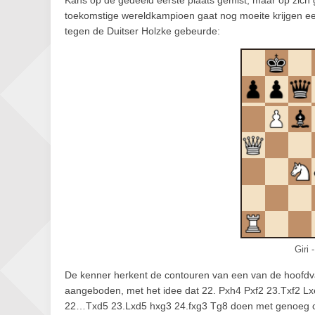
Kans op de gedeeld eerste plaats gemist, maar op zich g
toekomstige wereldkampioen gaat nog moeite krijgen een 
tegen de Duitser Holzke gebeurde:
Giri 
De kenner herkent de contouren van een van de hoofdvar
aangeboden, met het idee dat 22. Pxh4 Pxf2 23.Txf2 Lx
22…Txd5 23.Lxd5 hxg3 24.fxg3 Tg8 doen met genoeg com