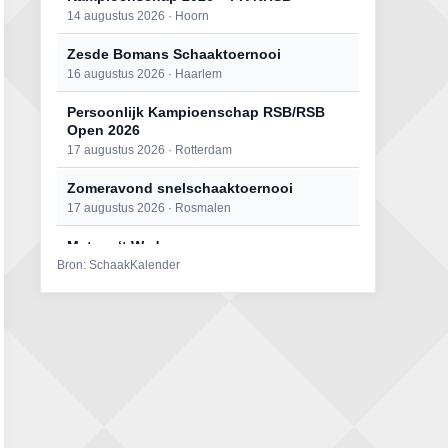
14 augustus 2026 · Hoorn
Zesde Bomans Schaaktoernooi
16 augustus 2026 · Haarlem
Persoonlijk Kampioenschap RSB/RSB
Open 2026
17 augustus 2026 · Rotterdam
Zomeravond snelschaaktoernooi
17 augustus 2026 · Rosmalen
Mat op ‘t Wad
Bron: SchaakKalender
22 augustus 2026 · Den Burg, Texel
Open 6e Senioren-50+ Zomer-
rapidschaaktoernooi
22 augustus 2026 · Udenhout, Gemeente Tilburg
Simultaan The Butcher
22 augustus 2026 · Utrecht
2e Utrechts kroegloperstoernooi