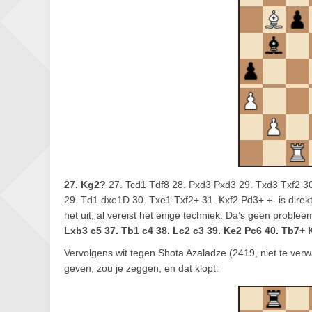
27. Kg2?
27. Tcd1 Tdf8 28. Pxd3 Pxd3 29. Txd3 Txf2 3
29. Td1 dxe1D 30. Txe1 Txf2+ 31. Kxf2 Pd3+ +- is direkt
het uit, al vereist het enige techniek. Da’s geen proble
Lxb3 c5 37. Tb1 c4 38. Lc2 c3 39. Ke2 Pc6 40. Tb7+ 
Vervolgens wit tegen Shota Azaladze (2419, niet te verw
geven, zou je zeggen, en dat klopt: