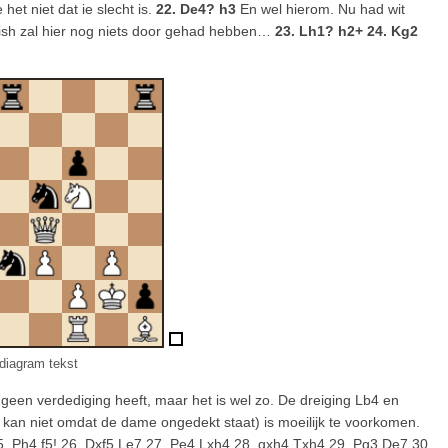
het niet dat ie slecht is.
22. De4? h3
En wel hierom. Nu had wit
ish zal hier nog niets door gehad hebben…
23. Lh1? h2+ 24. Kg2
diagram tekst
geen verdediging heeft, maar het is wel zo. De dreiging Lb4 en
kan niet omdat de dame ongedekt staat) is moeilijk te voorkomen.
25. Ph4 f5! 26. Dxf5 Le7 27. Pe4 Lxh4 28. gxh4 Txh4 29. Pg3 De7 30.