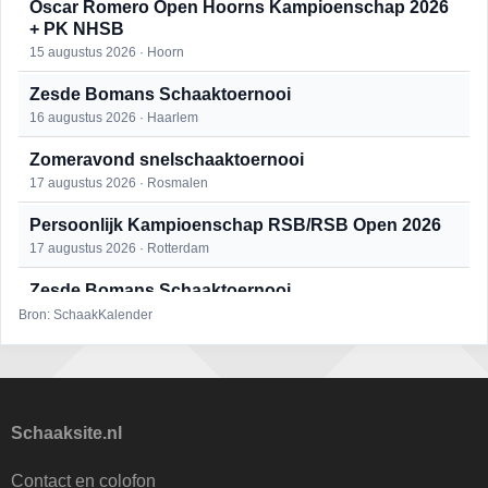
Oscar Romero Open Hoorns Kampioenschap 2026
+ PK NHSB
15 augustus 2026 · Hoorn
Zesde Bomans Schaaktoernooi
16 augustus 2026 · Haarlem
Zomeravond snelschaaktoernooi
17 augustus 2026 · Rosmalen
Persoonlijk Kampioenschap RSB/RSB Open 2026
17 augustus 2026 · Rotterdam
Zesde Bomans Schaaktoernooi
17 augustus 2026 · Haarlem
Bron: SchaakKalender
Zomeravond snelschaaktoernooi
18 augustus 2026 · Rosmalen
Persoonlijk Kampioenschap RSB/RSB Open 2026
Schaaksite.nl
18 augustus 2026 · Rotterdam
Contact en colofon
Open 6e Senioren-50+ Zomer-rapidschaaktoernooi