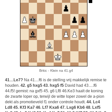
Brkic - Klein na 41.g4
41…Le7?
Na 41…f6 is de stelling vrij makkelijk remise te
houden.
42. g5 hxg5 43. hxg5 f5
David had 43….f6
44.f5! gemist: na gxf5 45. g6 Lf8 46.Ke3 haalt de koning
de zwarte loper op, terwijl de witte loper zowel de a-pion
dekt als promotieveld f1 onder controle houdt.
44. Lc4
Ld8 45. Kf3 Ka7 46. Lf7 Kxa6 47. Lxg6 Kb6 48. Lxf5