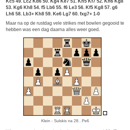
Kc5 49. Lc2 Kd6 50. Kg4 Ke7 51. Kh5 Kf7 52. Kh6 Kg8
53. Kg6 Kh8 54. f5 Lb6 55. f6 Le3 56. Kf5 Kg8 57. g6
Lh6 58. Lb3+ Kh8 59. Ke6 Lg7 60. fxg7+ 1-0
Maar na op de rustdag vele strikes met bowlen gegooid te
hebben was een dag daarna alles weer goed.
Klein - Sulskis na 28...Pe6