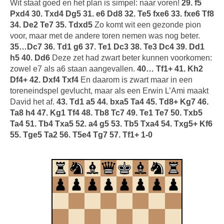
Wit staat goed en het plan is simpel: naar voren!
29. f5
Pxd4 30. Txd4 Dg5 31. e6 Dd8 32. Te5 fxe6 33. fxe6 Tf8
34. De2 Te7 35. Tdxd5
Zo komt wit een gezonde pion
voor, maar met de andere toren nemen was nog beter.
35…Dc7 36. Td1 g6 37. Te1 Dc3 38. Te3 Dc4 39. Dd1
h5 40. Dd6
Deze zet had zwart beter kunnen voorkomen:
zowel e7 als a6 staan aangevallen.
40… Tf1+ 41. Kh2
Df4+ 42. Dxf4 Txf4
En daarom is zwart maar in een
toreneindspel gevlucht, maar als een Erwin L’Ami maakt
David het af.
43. Td1 a5 44. bxa5 Ta4 45. Td8+ Kg7 46.
Ta8 h4 47. Kg1 Tf4 48. Tb8 Tc7 49. Te1 Te7 50. Txb5
Ta4 51. Tb4 Txa5 52. a4 g5 53. Tb5 Txa4 54. Txg5+ Kf6
55. Tge5 Ta2 56. T5e4 Tg7 57. Tf1+ 1-0