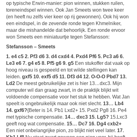
op typische Erwin-manier: pion winnen, stukken ruilen,
toreneindspel winnen. Ook Jan Smeets won twee keer
(en heeft nu zelfs vier keer op rij gewonnen). Ook hij won
een eindspel, in de zevende ronde tegen Khmelniker,
maar die mishandelde dat behoorlijk. Een ronde ervoor
won Smeets een miniatuurtje tegen Stefansson:
Stefansson – Smeets
1. e4 c5 2. Pf3 d6 3. d4 cxd4 4. Pxd4 Pf6 5. Pc3 a6 6.
Le3 e6 7. g4 e5 8. Pf5 g6 9. g5
Een stukoffer dat vaak op
hoog niveau is gespeeld en tot wilde stellingen kan
leiden.
gxf5 10. exf5 d5 11. Df3 d4 12. O-O-O Pbd7 13.
Ld2
De meest gebruikelijke zet is hier 13…dxc3. Mijn
computer wil dan graag zwart, in de praktijk blijkt wit
voldoende compensatie voor het stuk te hebben. Wat Jan
speelt is ongebruikelijk maar ook niet slecht.
13… Lb4
14. gxf6?
{Beter is 14. Pb1 Lxd2+ 15. Pxd2 Pg8 16. Pe4
met typische compensatie.
14… dxc3 15. Lg5?
15.Lxc3
geeft nog wat compensatie.
15… Dc7 16. Dg4 cxb2+
Een niet onbelangrijke pion, zo blijkt niet veel later.
17.