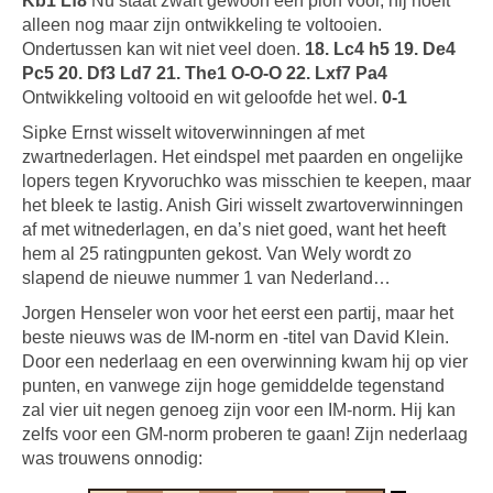
Kb1 Lf8
Nu staat zwart gewoon een pion voor, hij hoeft
alleen nog maar zijn ontwikkeling te voltooien.
Ondertussen kan wit niet veel doen.
18. Lc4 h5 19. De4
Pc5 20. Df3 Ld7 21. The1 O-O-O 22. Lxf7 Pa4
Ontwikkeling voltooid en wit geloofde het wel.
0-1
Sipke Ernst wisselt witoverwinningen af met
zwartnederlagen. Het eindspel met paarden en ongelijke
lopers tegen Kryvoruchko was misschien te keepen, maar
het bleek te lastig. Anish Giri wisselt zwartoverwinningen
af met witnederlagen, en da’s niet goed, want het heeft
hem al 25 ratingpunten gekost. Van Wely wordt zo
slapend de nieuwe nummer 1 van Nederland…
Jorgen Henseler won voor het eerst een partij, maar het
beste nieuws was de IM-norm en -titel van David Klein.
Door een nederlaag en een overwinning kwam hij op vier
punten, en vanwege zijn hoge gemiddelde tegenstand
zal vier uit negen genoeg zijn voor een IM-norm. Hij kan
zelfs voor een GM-norm proberen te gaan! Zijn nederlaag
was trouwens onnodig: