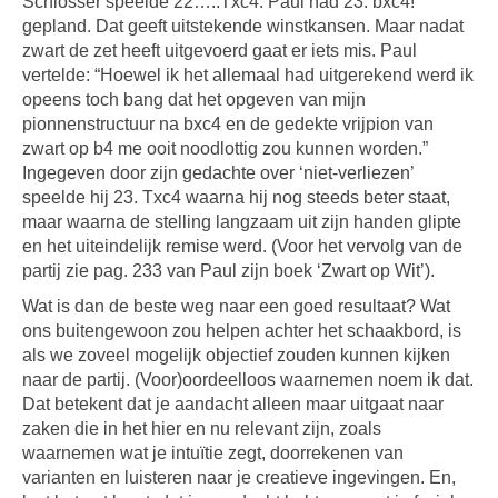
Schlosser speelde 22…..Txc4. Paul had 23. bxc4!
gepland. Dat geeft uitstekende winstkansen. Maar nadat
zwart de zet heeft uitgevoerd gaat er iets mis. Paul
vertelde: “Hoewel ik het allemaal had uitgerekend werd ik
opeens toch bang dat het opgeven van mijn
pionnenstructuur na bxc4 en de gedekte vrijpion van
zwart op b4 me ooit noodlottig zou kunnen worden.”
Ingegeven door zijn gedachte over ‘niet-verliezen’
speelde hij 23. Txc4 waarna hij nog steeds beter staat,
maar waarna de stelling langzaam uit zijn handen glipte
en het uiteindelijk remise werd. (Voor het vervolg van de
partij zie pag. 233 van Paul zijn boek ‘Zwart op Wit’).
Wat is dan de beste weg naar een goed resultaat? Wat
ons buitengewoon zou helpen achter het schaakbord, is
als we zoveel mogelijk objectief zouden kunnen kijken
naar de partij. (Voor)oordeelloos waarnemen noem ik dat.
Dat betekent dat je aandacht alleen maar uitgaat naar
zaken die in het hier en nu relevant zijn, zoals
waarnemen wat je intuïtie zegt, doorrekenen van
varianten en luisteren naar je creatieve ingevingen. En,