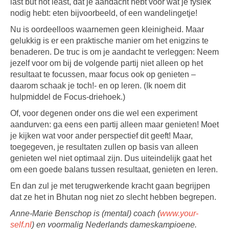
last but not least, dat je aandacht hebt voor wat je fysiek
nodig hebt: eten bijvoorbeeld, of een wandelingetje!
Nu is oordeelloos waarnemen geen kleinigheid. Maar
gelukkig is er een praktische manier om het enigzins te
benaderen. De truc is om je aandacht te verleggen: Neem
jezelf voor om bij de volgende partij niet alleen op het
resultaat te focussen, maar focus ook op genieten –
daarom schaak je toch!- en op leren. (Ik noem dit
hulpmiddel de Focus-driehoek.)
Of, voor degenen onder ons die wel een experiment
aandurven: ga eens een partij alleen maar genieten! Moet
je kijken wat voor ander perspectief dit geeft! Maar,
toegegeven, je resultaten zullen op basis van alleen
genieten wel niet optimaal zijn. Dus uiteindelijk gaat het
om een goede balans tussen resultaat, genieten en leren.
En dan zul je met terugwerkende kracht gaan begrijpen
dat ze het in Bhutan nog niet zo slecht hebben begrepen.
Anne-Marie Benschop is (mental) coach (
www.your-
self.nl
) en voormalig Nederlands dameskampioene.