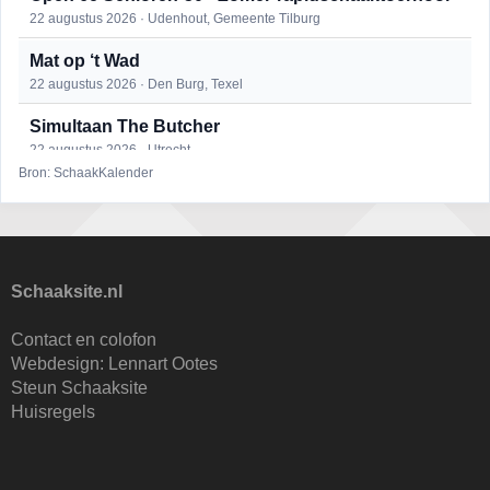
22 augustus 2026 · Udenhout, Gemeente Tilburg
Mat op ‘t Wad
22 augustus 2026 · Den Burg, Texel
Simultaan The Butcher
22 augustus 2026 · Utrecht
Bron: SchaakKalender
2e Utrechts kroegloperstoernooi
23 augustus 2026 · Utrecht
Open Eemlandtoernooi 2026
25 augustus 2026 · Bunschoten-Spakenburg
Schaaksite.nl
DSC Girls Night
Contact en colofon
27 augustus 2026 · Delft
Webdesign:
Lennart Ootes
Steun Schaaksite
KC Open
Huisregels
28 augustus 2026 · Haarlem
Nazomervierkampentoernooi 2026
28 augustus 2026 · Assen