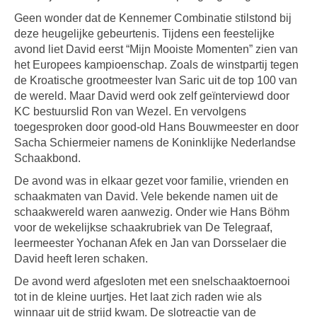
Geen wonder dat de Kennemer Combinatie stilstond bij
deze heugelijke gebeurtenis. Tijdens een feestelijke
avond liet David eerst “Mijn Mooiste Momenten” zien van
het Europees kampioenschap. Zoals de winstpartij tegen
de Kroatische grootmeester Ivan Saric uit de top 100 van
de wereld. Maar David werd ook zelf geïnterviewd door
KC bestuurslid Ron van Wezel. En vervolgens
toegesproken door good-old Hans Bouwmeester en door
Sacha Schiermeier namens de Koninklijke Nederlandse
Schaakbond.
De avond was in elkaar gezet voor familie, vrienden en
schaakmaten van David. Vele bekende namen uit de
schaakwereld waren aanwezig. Onder wie Hans Böhm
voor de wekelijkse schaakrubriek van De Telegraaf,
leermeester Yochanan Afek en Jan van Dorsselaer die
David heeft leren schaken.
De avond werd afgesloten met een snelschaaktoernooi
tot in de kleine uurtjes. Het laat zich raden wie als
winnaar uit de strijd kwam. De slotreactie van de